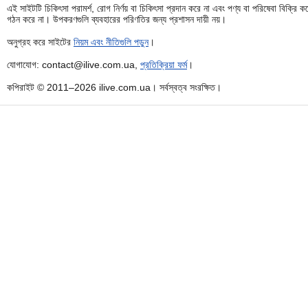
এই সাইটটি চিকিৎসা পরামর্শ, রোগ নির্ণয় বা চিকিৎসা প্রদান করে না এবং পণ্য বা পরিষেবা বিক্
গঠন করে না। উপকরণগুলি ব্যবহারের পরিণতির জন্য প্রশাসন দায়ী নয়।
অনুগ্রহ করে সাইটের
নিয়ম এবং নীতিগুলি পড়ুন
।
যোগাযোগ: contact@ilive.com.ua,
প্রতিক্রিয়া ফর্ম
।
কপিরাইট © 2011–2026 ilive.com.ua। সর্বস্বত্ব সংরক্ষিত।