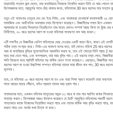
তাড়াতাড়ি সন্তান জন্ম দেবেন, তার ক্যারিয়ারে নিজেকে নিবেদিত করলে তিনি যে আয় পেতেন 
বিশেষজ্ঞদের মতে, প্রাচুর্যের সাথে বেঁচে থাকার জন্য, মহিলাদের 30 বছর বয়সের পরে সন্তান 
নতুন এই গবেষণার নেতৃত্ব দেন মেং ইয়ে লিউং, এবং গবেষকরা ডেনমার্কে বসবাসকারী ২৫ থেকে 
সামাজিক এবং অর্থনৈতিক অবস্থার তথ্য বিশ্লেষণ করেছেন। বিজ্ঞানীদের লক্ষ্য ছিল একজন 
প্রথমবার মা হওয়ার সিদ্ধান্ত নিয়েছিলেন তার মধ্যে কোনও সম্পর্ক আছে কিনা তা খুঁজে বের ক
নির্বিশেষে, ৩০ বছর বয়সের আগে মা হওয়া মহিলারা সাধারণত কম আয় করেন।
এটি লক্ষণীয় যে বিজ্ঞানীরা ডেনিশ মহিলাদের বেছে নেওয়ার একটি কারণ ছিল, কারণ এই দেশটি 
সঠিক তথ্য সংগ্রহ করে। লিউং-এর গবেষণা দলের মতে, যদি কোনও মহিলা 25 বছর বয়সের আ
আয় বা ক্যারিয়ার বৃদ্ধির সুযোগগুলিকে প্রভাবিত করবে না, তবে এই ক্ষেত্রে তিনি প্রায় 2 ব
ব্যয় করা যেতে পারে, এবং ফলস্বরূপ, তার আয় বৃদ্ধি পায়। এই ধরনের তথ্য পেতে, বিজ্ঞানীরা দী
ক্ষতি বিবেচনা করে প্রতিটি মহিলার গড় বার্ষিক বেতন গণনা করেছেন। এছাড়াও, বিজ্ঞানীরা অ
বয়সের আগে মা হওয়া উচ্চশিক্ষা সম্পন্ন মহিলারা তাদের সারা জীবন কম পান, 30 বছর বয়সে
তুলনায়।
তবে, যে মহিলারা ২৮ বছর বয়সের আগে মা হন এবং যারা শিক্ষা গ্রহণ করেননি তারা অবশেষে 
সাথে আয়ের স্তরে পৌঁছান, যদিও প্রথমে তাদের আয় হ্রাস পায়।
গবেষকদের মতে, একজন মহিলার মাতৃত্বের আনন্দ ৩১ বছর বা তার পরে স্থগিত রাখার সিদ্ধান্ত
সাহায্য করবে। বিশেষজ্ঞরা আরও উল্লেখ করেছেন যে IVF প্রযুক্তি মহিলাদের পরবর্তী বয়সে 
শান্তভাবে কাজে নিজেদের নিয়োজিত করতে পারে এবং তাদের বার্ষিক আয় বৃদ্ধি করতে পারে, 
করতে পারে এবং অর্থের কথা চিন্তা না করে।