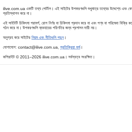
ilive.com.ua একটি তথ্য পোর্টাল। এই সাইটের উপকরণগুলি শুধুমাত্র তথ্যের উদ্দেশ্যে এবং কোন
প্রতিস্থাপন করে না।
এই সাইটটি চিকিৎসা পরামর্শ, রোগ নির্ণয় বা চিকিৎসা প্রদান করে না এবং পণ্য বা পরিষেবা বিক্
গঠন করে না। উপকরণগুলি ব্যবহারের পরিণতির জন্য প্রশাসন দায়ী নয়।
অনুগ্রহ করে সাইটের
নিয়ম এবং নীতিগুলি পড়ুন
।
যোগাযোগ: contact@ilive.com.ua,
প্রতিক্রিয়া ফর্ম
।
কপিরাইট © 2011–2026 ilive.com.ua। সর্বস্বত্ব সংরক্ষিত।