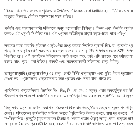
চিকিৎসা পদ্ধতি এবং ডোজ পৃথকভাবে উপস্থিত চিকিৎসক দ্বারা নির্ধারিত হয়। দৈনিক ডোজ সাধ
মাত্রায় বিভক্ত, মৌখিক প্রশাসনের সাথে জড়িত।
গর্ভবতী এবং স্তন্যদানকারী মহিলাদের জন্য ওয়ারফারিন নিষিদ্ধ। লিভার এবং কিডনির ব্যর্থত
জন্যও এই ওষুধটি নির্ধারিত নয়। এই ওষুধের অতিরিক্ত মাত্রা রক্তপাতের সাথে পরিপূর্ণ।
সবচেয়ে সহজ অ্যান্টিপ্লেটলেট এজেন্টগুলির মধ্যে রয়েছে নিয়মিত অ্যাসপিরিন, যা প্রায়শই
গ্রহণের আধ ঘন্টার বেশি সময় পরে এর প্রভাব দেখা যায় না। 75 মিলিগ্রাম থেকে 325 মিলিগ্
বিকশিত হয়। এটি গ্যাস্ট্রিক মিউকোসার ক্ষতি করতে পারে, তাই এটি খাবারের পরে পর্যাপ্ত পর
জলের সাথে গ্রহণ করা উচিত। গর্ভবতী এবং স্তন্যদানকারী মহিলাদের জন্য নিষিদ্ধ।
ভাস্কুলোপ্যাথি (ভাস্কুলাইটিস) এর জন্য একটি নির্দিষ্ট খাদ্যাভ্যাস এবং পুষ্টির নিয়ম প্রয়োজ
দেওয়া হয়। প্রতিদিনের খাদ্যতালিকায় আট গ্রামের বেশি লবণ থাকা উচিত নয়।
প্রতিদিনের খাদ্যতালিকায় ভিটামিন বি১, বি৬, সি, কে এবং এ সমৃদ্ধ খাবার অন্তর্ভুক্ত করা 
উল্লেখযোগ্য পরিমাণে ক্যালসিয়াম হারায়; এর ক্ষতিপূরণ দেওয়ার জন্য, প্রতিদিন কম চর্বিযু
কিছু তথ্য অনুসারে, জটিল থেরাপিতে জিঙ্কগো বিলোবার প্রস্তুতির ব্যবহার ভাস্কুলোপ্যাথি (
ফেলে। মস্তিষ্কের কার্যকারিতা সক্রিয় করতে (স্মৃতিশক্তি উন্নত করতে, বাধা দূর করতে), এ
অ-নিষ্কাশিত প্রস্তুতি (অ্যালকোহল টিংচার বা শুকনো পাতার গুঁড়ো) স্নায়ু কোষ, রক্তের ম
স্নায়ুর কার্যকারিতা পুনরুজ্জীবিত করে, রক্তনালীর দেয়ালে স্থিতিস্থাপকতা এবং শক্তি পুনর