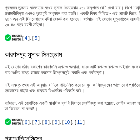
পুরুষদের তুলনায় মহিলাদের মধ্যে সুসাক সিনড্রোম ৫:১ অনুপাতে বেশি দেখা যায়। বিংশ শতাব
মহামারীবিদ্যা এখনও পুরোপুরি অধ্যয়ন করা হয়নি। একটি বিষয় নিশ্চিত - এই রোগটি বিরল: ব
২৫০ জন এই সিনড্রোমের ঘটনা রেকর্ড করা হয়েছে। বর্তমানে এই রোগের সূত্রপাতের বয়সস
২০-৪০ বছর বয়সী মহিলা।
[
4
], [
5
]
কারণসমূহ সুসাক সিনড্রোম
এই রোগের হঠাৎ বিকাশের কারণগুলি এখনও অজানা, যদিও এটি কখনও কখনও ভাইরাল সংক্রমণ
কারণগুলির মধ্যে রয়েছে হরমোন রিপ্লেসমেন্ট থেরাপি এবং গর্ভাবস্থা।
এই সমস্ত তথ্য এই অনুমানের দিকে পরিচালিত করে যে সুসাক সিন্ড্রোমের আগে রোগ প্রতিরোধ ব
হরমোনের মাত্রা এবং রক্তের রিওলজির পরিবর্তন ঘটে।
বর্তমানে, এই রোগটিকে একটি মানসিক ব্যাধি হিসাবে শ্রেণীবদ্ধ করা হয়েছে, রোগীর আচরণ প
তা বিবেচনা না করেই।
[
6
], [
7
], [
8
], [
9
], [
10
], [
11
]
প্যাথোজিনেসিসের