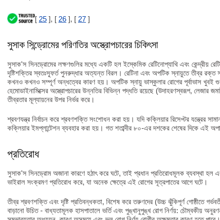
[
25
], [
26
], [
27
]
সুসাক সিন্ড্রোমের পরিণতির অস্ত্রোপচারের চিকিৎসা
সুসাক'স সিনড্রোমের লক্ষণগুলির মধ্যে একটি হল ইস্কেমিক রেটিনোপ্যাথি এবং কেন্দ্রীয় রে
দৃষ্টিশক্তির স্বতঃস্ফূর্ত পুনরুদ্ধার অত্যন্ত বিরল। রেটিনা এবং অপটিক স্নায়ুতে তীব্র রক্
কখনও কখনও সম্পূর্ণ অন্ধত্বের কারণ হয়। অপটিক স্নায়ু ভাস্কুলার রোগের পূর্বাভাস খুবই গ
হেমোডাইনামিক্সের অস্ত্রোপচারের উন্নতির বিভিন্ন পদ্ধতি রয়েছে (উদাহরণস্বরূপ, লেজার জমাট 
তীব্রতার মূল্যায়নের উপর নির্ভর করে।
শ্রবণযন্ত্র নির্বাচন করে শ্রবণশক্তি সংশোধন করা হয়। যদি কক্লিয়ার রিসেপ্টর যন্ত্রের সা
কক্লিয়ার ইমপ্লান্টেশন ব্যবহার করা হয়। গত শতাব্দীর ৮০-এর দশকের শেষের দিকে এই অপ
প্রতিরোধ
সুসাক'স সিনড্রোম অজানা কারণে হঠাৎ করে ঘটে, তাই প্রধান প্রতিরোধমূলক ব্যবস্থা হল এক
ভাইরাল সংক্রমণ প্রতিরোধ করে, যা অনেক ক্ষেত্রে এই রোগের সূত্রপাতের আগে ঘটে।
তীব্র শ্রবণশক্তি এবং দৃষ্টি প্রতিবন্ধকতা, বিশেষ করে তরুণদের (উচ্চ ঝুঁকিপূর্ণ গোষ্ঠীতে গর্
বাড়ানো উচিত - বাধ্যতামূলক হাসপাতালে ভর্তি এবং পুঙ্খানুপুঙ্খ রোগ নির্ণয়: চৌম্বকীয় অনুর
সম্ভাব্যতার অধ্যয়ন, কারণ অসময়ে এবং ভুল রোগ নির্ণয় রোগীর অক্ষমতার কারণ হতে পারে