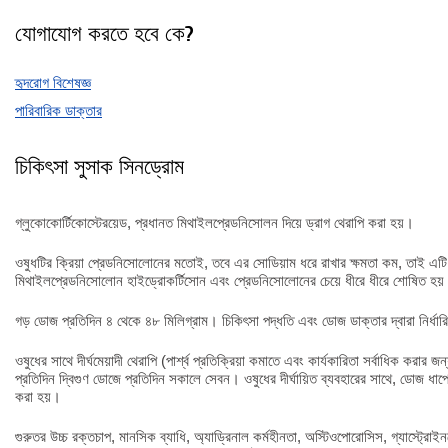
যোগাযোগ করতে হবে কে?
হৃদরোগ বিশেষজ্ঞ
পারিবারিক ডাক্তার
চিকিৎসা সুসাক সিনড্রোম
গ্লুকোকোর্টিকোস্টেরয়েড, প্রধানত মিথাইলপ্রেডনিসোলন দিয়ে ড্রাগ থেরাপি করা হয়।
ওষুধটির ক্রিয়া প্রেডনিসোলোনের মতোই, তবে এর সোডিয়াম ধরে রাখার ক্ষমতা কম, তাই এ
মিথাইলপ্রেডনিসোলোন হাইড্রোকর্টিসোন এবং প্রেডনিসোলোনের চেয়ে ধীরে ধীরে শোষিত হয় 
গড় ডোজ প্রতিদিন ৪ থেকে ৪৮ মিলিগ্রাম। চিকিৎসা পদ্ধতি এবং ডোজ ডাক্তার দ্বারা নির্ধার
ওষুধের সাথে দীর্ঘমেয়াদী থেরাপি (পার্শ্ব প্রতিক্রিয়া কমাতে এবং কার্যকারিতা সর্বাধিক করার
প্রতিদিন দ্বিগুণ ডোজে প্রতিদিন সকালে সেবন। ওষুধের দীর্ঘায়িত ব্যবহারের সাথে, ডোজ ধাপে 
করা হয়।
গুরুতর উচ্চ রক্তচাপ, মানসিক ব্যাধি, অ্যাড্রিনাল কর্মহীনতা, অস্টিওপোরোসিস, গ্যাস্ট্রোইনট