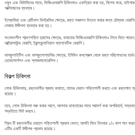
ওষুধ এবং ভিটামিনের সাথে, ফিজিওথেরাপি চিকিৎসাও একত্রিত করা হয়, বিশেষ করে, হাইপারবা
অক্সিজেনের ব্যবহার।
ইস্কেমিয়া এবং রেটিনাল ডিস্ট্রফির ক্ষেত্রে, রক্ত সঞ্চালন উন্নত করার জন্য চৌম্বক থেরাপি,
লেজার উদ্দীপনা ব্যবহার করা হয়।
সংবেদনশীল শ্রবণশক্তি হ্রাসের ক্ষেত্রে, ডাক্তার ফিজিওথেরাপি চিকিৎসাও লিখে দিতে পারেন
আল্ট্রাসাউন্ড থেরাপি, ট্রান্সক্র্যানিয়াল ম্যাগনেটিক থেরাপি।
ভাস্কুলাইটিস এবং ভাস্কুলোপ্যাথির ক্ষেত্রে, ইমিউন কমপ্লেক্স থেকে রক্ত পরিশোধনের হার্ডওয
হেমোসোর্পশন এবং প্লাজমাফেরেসিস।
বিকল্প চিকিৎসা
লোক চিকিৎসায়, রক্তনালীর প্রদাহ কমাতে, তাদের দেয়াল শক্তিশালী করতে এবং রক্তপাত 
রয়েছে।
তবে, লোক চিকিৎসা শুরু করার আগে, আপনার ডাক্তারের সাথে পরামর্শ করা অপরিহার্য; সম্ভব
পদ্ধতিতে ফিট করবে।
গ্রিন টি রক্তনালীর দেয়ালে শক্তিশালী প্রভাব ফেলে; আপনি দিনে তিনবার ১/২ কাপ পান কর
এটির একটি উদ্দীপক প্রভাব রয়েছে।