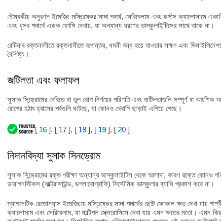
চৌম্বকীয় অনুরণন ইমেজিং মস্তিষ্কের সাদা পদার্থ, সেরিবেলাম এবং কর্পাস ক্যালোসামে একা
এবং ধূসর পদার্থে একক ফোসি দেখায়, যা অন্যান্য ধরণের ভাস্কুলাইটিসের সাথে থাকে না।
রেটিনার রক্তনালীতে রক্তনালীতে রূপান্তর, ধমনী বন্ধ হয়ে যাওয়ার লক্ষণ এবং ডিমাইলিনে
বৈশিষ্ট্য।
জটিলতা এবং ফলাফল
সুসাক সিন্ড্রোমের দেরিতে বা ভুল রোগ নির্ণয়ের পরিণতি এবং জটিলতাগুলি সম্পূর্ণ বা আংশিক
রোগের হঠাৎ হ্রাসের পর্বগুলি ঘটেছে, যা কোনও থেরাপি ছাড়াই এগিয়ে গেছে।
[
16
], [
17
], [
18
], [
19
], [
20
]
নিদানবিদ্যা সুসাক সিনড্রোম
সুসাক সিন্ড্রোমের রক্ত পরীক্ষা অন্যান্য ভাস্কুলাইটিস থেকে আলাদা, কারণ রক্তে কোনও পরিব
ডায়াগনস্টিকস (আল্ট্রাসাউন্ড, ডপলারোগ্রাফি) সিস্টেমিক ভাস্কুলার ব্যাধি প্রকাশ করে না।
ম্যাগনেটিক রেজোন্যান্স ইমেজিংয়ে মস্তিষ্কের সাদা পদার্থের ছোট ফোকাল ক্ষত দেখা যায় পার্শ্ব
ক্যালোসাম এবং সেরিবেলাম, যা মাল্টিপল স্ক্লেরোসিসে দেখা যায় এমন ক্ষতের মতো। এমন কিছু