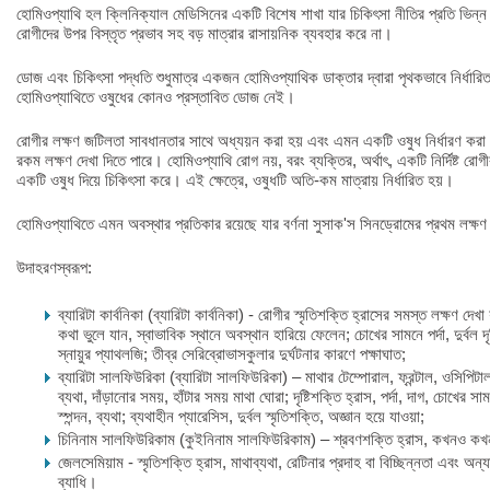
হোমিওপ্যাথি হল ক্লিনিক্যাল মেডিসিনের একটি বিশেষ শাখা যার চিকিৎসা নীতির প্রতি ভিন্ন দৃ
রোগীদের উপর বিস্তৃত প্রভাব সহ বড় মাত্রার রাসায়নিক ব্যবহার করে না।
ডোজ এবং চিকিৎসা পদ্ধতি শুধুমাত্র একজন হোমিওপ্যাথিক ডাক্তার দ্বারা পৃথকভাবে নির্ধারি
হোমিওপ্যাথিতে ওষুধের কোনও প্রস্তাবিত ডোজ নেই।
রোগীর লক্ষণ জটিলতা সাবধানতার সাথে অধ্যয়ন করা হয় এবং এমন একটি ওষুধ নির্ধারণ করা
রকম লক্ষণ দেখা দিতে পারে। হোমিওপ্যাথি রোগ নয়, বরং ব্যক্তির, অর্থাৎ, একটি নির্দিষ্ট রোগীর
একটি ওষুধ দিয়ে চিকিৎসা করে। এই ক্ষেত্রে, ওষুধটি অতি-কম মাত্রায় নির্ধারিত হয়।
হোমিওপ্যাথিতে এমন অবস্থার প্রতিকার রয়েছে যার বর্ণনা সুসাক'স সিনড্রোমের প্রথম লক্ষণ এ
উদাহরণস্বরূপ:
ব্যারিটা কার্বনিকা (ব্যারিটা কার্বনিকা) - রোগীর স্মৃতিশক্তি হ্রাসের সমস্ত লক্ষণ দেখা 
কথা ভুলে যান, স্বাভাবিক স্থানে অবস্থান হারিয়ে ফেলেন; চোখের সামনে পর্দা, দুর্বল দৃ
স্নায়ুর প্যাথলজি; তীব্র সেরিব্রোভাসকুলার দুর্ঘটনার কারণে পক্ষাঘাত;
ব্যারিটা সালফিউরিকা (ব্যারিটা সালফিউরিকা) – মাথার টেম্পোরাল, ফ্রন্টাল, ওসিপিটা
ব্যথা, দাঁড়ানোর সময়, হাঁটার সময় মাথা ঘোরা; দৃষ্টিশক্তি হ্রাস, পর্দা, দাগ, চোখের স
স্পন্দন, ব্যথা; ব্যথাহীন প্যারেসিস, দুর্বল স্মৃতিশক্তি, অজ্ঞান হয়ে যাওয়া;
চিনিনাম সালফিউরিকাম (কুইনিনাম সালফিউরিকাম) – শ্রবণশক্তি হ্রাস, কখনও কখনও
জেলসেমিয়াম - স্মৃতিশক্তি হ্রাস, মাথাব্যথা, রেটিনার প্রদাহ বা বিচ্ছিন্নতা এবং অন্য
ব্যাধি।