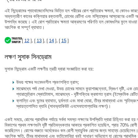
এই সিন্ড্রোমের প্যাথোজেনেসিসের ভিত্তি হল শরীরের রোগ প্রতিরোধ ক্ষমতা, যা কোনও কারণ
অভ্যন্তরীণ কানের কক্লিয়ার রক্তনালী, চোখের রেটিনা এবং মস্তিষ্কের আস্তরণের একটি অবিচ
উপলব্ধি করেছে। এই রোগ প্রতিরোধ ক্ষমতা আক্রমণের পরিণতি হল কোষগুলির ফুলে যাওয়া এ
আংশিক বা সম্পূর্ণ ব্যাঘাত।
[
12
], [
13
], [
14
], [
15
]
লক্ষণ সুসাক সিনড্রোম
সুসাক সিন্ড্রোম একটি লক্ষণীয় ত্রয়ী দ্বারা সংজ্ঞায়িত করা হয়:
উভয় পক্ষের সংবেদনশীল শ্রবণশক্তি হ্রাস;
মাঝেমধ্যে পর্দা দেখা দেওয়া, উভয় চোখের সামনে কুয়াশাচ্ছন্নতা, দ্বিগুণ দৃষ্টি, এক চোখের
প্যারাসেন্ট্রাল স্কোটোমাস, মাঝেমধ্যে - দৃষ্টিশক্তির ক্রমাগত হ্রাস (ইস্কেমিক রেটিন
ক্লান্তি এবং ঘুমের ব্যাঘাত, দুর্বলতা এবং মাথা ঘোরা, তীব্র মাথাব্যথা এবং স্মৃতিভ
স্বায়ত্তশাসিত ব্যাধি (সাবঅ্যাকিউট এনসেফালোপ্যাথির লক্ষণ)।
একই সময়ে, রোগের প্রাথমিক পর্যায়ে সর্বদা সমস্ত লক্ষণের উপস্থিতি দ্বারা চিহ্নিত করা হয়
বিকাশের প্রথম লক্ষণগুলি দৃষ্টি প্রতিবন্ধকতার আকারে প্রকাশিত হয়েছিল, প্রায় 70% রো
করেছিলেন। রোগের শুরুতে অর্ধেকেরও কম রোগী স্নায়ুবিক রোগের জন্য সাহায্য চেয়েছিলেন। 
আংশিক ক্ষতি, তীব্র মাথাব্যথা এবং ফটোফোবিয়া খুবই সাধারণ অভিযোগ যা রোগের প্রাথমিক পর