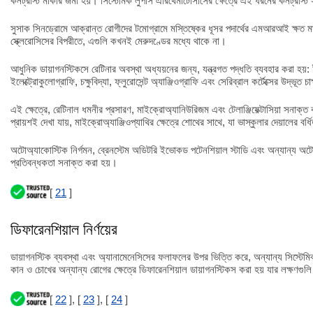
কনট্রাস্ট মার্কার জমা হয়। সিস্টেমিক লুপাস এরিথেমাটোসাসের ক্ষেত্রে এই ধরনের কনট্রাস্ট
সুসাক সিনড্রোমে আক্রান্ত রোগীদের টমোগ্রামে মস্তিষ্কের ধূসর পদার্থের এমআরআই ক্ষত মাঝে 
স্ক্লেরোসিসের বিপরীতে, এগুলি কখনই মেরুদণ্ডের মধ্যে থাকে না।
আধুনিক ডায়াগনস্টিকসে রেটিনার অবস্থা অধ্যয়নের জন্য, যন্ত্রগত পদ্ধতি ব্যবহার করা হয়: ই
ইলেক্ট্রোকুলোগ্রাফি, চক্ষুবিদ্যা, ফ্লুরোসেন্ট অ্যাঞ্জিওগ্রাফি এবং সেরিব্রাল কর্টেক্সের উদ্ভূত 
এই ক্ষেত্রে, রেটিনাল ধমনীর প্রসারণ, মাইক্রোঅ্যানিউরিজম এবং টেলাঞ্জিয়েক্টাসিয়া সনাক্
প্রায়শই দেখা যায়, মাইক্রোঅ্যাঞ্জিওপ্যাথির ক্ষেত্রে শোথের সাথে, যা ভাস্কুলার দেয়ালের বর
অটোঅ্যাকোস্টিক নির্গমন, ব্রেনস্টেম অডিটরি ইভোকড পটেনশিয়াল স্টাডি এবং অন্যান্য অটো
প্রতিবন্ধকতা সনাক্ত করা হয়।
[
21
]
ডিফারেনশিয়াল নির্ণয়ের
ডায়াগনস্টিক ব্যবস্থা এবং অ্যানামেনেসিসের ফলাফলের উপর ভিত্তি করে, অন্যান্য সিস্টেমিক
কান ও চোখের অন্যান্য রোগের ক্ষেত্রে ডিফারেনশিয়াল ডায়াগনস্টিকস করা হয় যার লক্ষণ
[
22
], [
23
], [
24
]