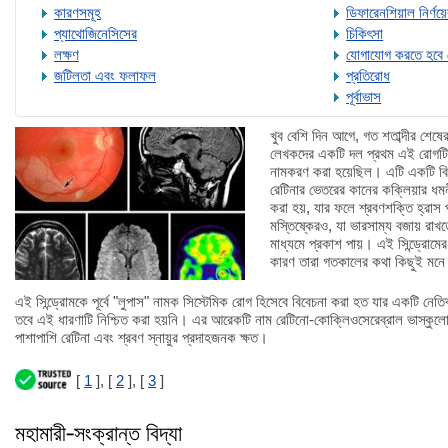
কারণসমূহ
ডিফারেনশিয়াল নির্ণয়
প্যাথোজিনেসিসের
চিকিৎসা
লক্ষণ
যোগাযোগ করতে হবে
জটিলতা এবং ফলাফল
প্রতিরোধ
পূর্বাভাস
খুব বেশি দিন আগে, গত শতাব্দীর শেষ
লেখকদের একটি দল প্রথম এই রোগটির ব
নামকরণ করা হয়েছিল। এটি একটি ব
রেটিনার ভেতরের কানের কক্লিয়ার ধমনী
করা হয়, যার ফলে শ্রবণশক্তি হ্রাস পা
মস্তিষ্কেরও, যা ভারসাম্য বজায় রাখত
মাধ্যমে প্রকাশ পায়। এই সিন্ড্রোমের র
কারণ তারা গতকালের কথা কিছুই মনে
এই সিন্ড্রোমকে পূর্বে "লুপাস" নামক সিস্টেমিক রোগ হিসেবে বিবেচনা করা হত যার একটি নেতিব
তবে এই ধারণাটি নিশ্চিত করা হয়নি। এর আরেকটি নাম রেটিনো-কোক্লিওসেরেব্রাল ভাস্কুলোপ্
পাশাপাশি রেটিনা এবং শ্রবণ স্নায়ুর প্রদাহজনক ক্ষত।
[
1
], [
2
], [
3
]
মহামারী-সংক্রান্ত বিদ্যা