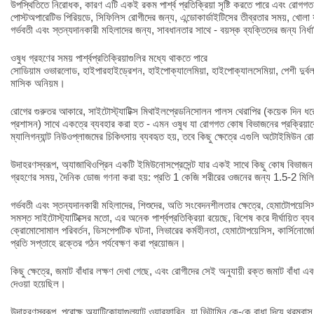
উপস্থিতিতে নিরোধক, কারণ এটি একই রকম পার্শ্ব প্রতিক্রিয়া সৃষ্টি করতে পারে এবং রোগগত 
পোস্টঅপারেটিভ পিরিয়ডে, সিফিলিস রোগীদের জন্য, এন্ডোকার্ডাইটিসের তীব্রতার সময়, খোলা যক
গর্ভবতী এবং স্তন্যদানকারী মহিলাদের জন্য, সাবধানতার সাথে - বয়স্ক ব্যক্তিদের জন্য নির্ধ
ওষুধ গ্রহণের সময় পার্শ্বপ্রতিক্রিয়াগুলির মধ্যে থাকতে পারে
সোডিয়াম ওভারলোড, হাইপারহাইড্রেশন, হাইপোক্যালেমিয়া, হাইপোক্যালসেমিয়া, পেশী দুর্বল
মাসিক অনিয়ম।
রোগের গুরুতর আকারে, সাইটোস্ট্যাটিক্স মিথাইলপ্রেডনিসোলন পালস থেরাপির (কয়েক দিন ধর
প্রশাসন) সাথে একত্রে ব্যবহার করা হত - এমন ওষুধ যা রোগগত কোষ বিভাজনের প্রক্রিয়াক
ম্যালিগন্যান্ট নিউওপ্লাজমের চিকিৎসায় ব্যবহৃত হয়, তবে কিছু ক্ষেত্রে এগুলি অটোইমিউন র
উদাহরণস্বরূপ, অ্যাজাথিওপ্রিন একটি ইমিউনোসপ্রেসেন্ট যার একই সাথে কিছু কোষ বিভাজন 
গ্রহণের সময়, দৈনিক ডোজ গণনা করা হয়: প্রতি 1 কেজি শরীরের ওজনের জন্য 1.5-2 মিলিগ্
গর্ভবতী এবং স্তন্যদানকারী মহিলাদের, শিশুদের, অতি সংবেদনশীলতার ক্ষেত্রে, হেমাটোপয়েসি
সমস্ত সাইটোস্ট্যাটিক্সের মতো, এর অনেক পার্শ্বপ্রতিক্রিয়া রয়েছে, বিশেষ করে দীর্ঘায়িত ব্য
ক্রোমোসোমাল পরিবর্তন, ডিসপেপটিক ঘটনা, লিভারের কর্মহীনতা, হেমাটোপয়েসিস, কার্সিনোজ
প্রতি সপ্তাহে রক্তের গঠন পর্যবেক্ষণ করা প্রয়োজন।
কিছু ক্ষেত্রে, জমাট বাঁধার লক্ষণ দেখা গেছে, এবং রোগীদের সেই অনুযায়ী রক্ত জমাট বাঁধ
দেওয়া হয়েছিল।
উদাহরণস্বরূপ, পরোক্ষ অ্যান্টিকোয়াগুল্যান্ট ওয়ারফারিন, যা ভিটামিন কে-কে বাধা দিয়ে থ্রম