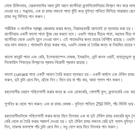
লোক চিকিৎসায়, ব্রেকফাস্টের আধা ঘন্টা আগে বার্গেনিয়া ক্র্যাসিফোলিয়ার মিশ্রণ পান করে ভাস
দেওয়া হয়। সন্ধ্যায়, এক চা চামচ শুকনো পাতা কুঁচি করে ফুটন্ত পানিতে মিশিয়ে সারারাত 
চামচ মধু মিশিয়ে পান করুন।
শারীরিক ও মানসিক স্বাস্থ্য জোরদার করার জন্য, নিরাময়কারী আলতাই চা ব্যবহার করা হয
বার্গেনিয়ার একটি কালো পাতা খুঁজে বের করতে হবে। এগুলি গাছের নীচের পাতা, বরফের নীচে শু
বার্গেনিয়া থেকে এগুলি তুলে নেওয়া ভাল। এই পাতাগুলির জন্য চায়ের বৈশিষ্ট্য রয়েছে। এগ
ধরে ভাল থাকবে। পাতাগুলি গুঁড়ো করার পরে, এগুলি ভেষজ চা তৈরির জন্য বা নিয়মিত চায়ে
কালো কারেন্ট পাতা এবং বেরি, ইলেক্যাম্পেন ভেষজ, ইমরটেল, সেন্ট জনস ওয়ার্ট, ক্যালেন্ডুল
লিকোরিস শিকড়ের মিশ্রণের প্রদাহ-বিরোধী প্রভাব রয়েছে।
কালো currant পাতা একটি আধান তৈরি করতে ব্যবহৃত হয় - একটি থার্মসে এক টেবিল চামচ চূ
করুন, দুই ঘন্টা রেখে দিন, ছেঁকে নিন। দিনে চার বা পাঁচ বার, আধা গ্লাস পান করুন।
রক্তনালীর দেয়াল শক্তিশালী করার জন্য রু এবং চোকবেরি, গোলাপী ফুল, ক্র্যানবেরি এবং কার
সুগন্ধি রু থেকে পান করুন: এক চা চামচ ভেষজ - ফুটন্ত পানিতে 250 মিলি, পাঁচ মিনিট ধরে
রক্তনালীগুলিকে শক্তিশালী করার জন্য দিনে তিনবার এক বা দুই টেবিল চামচ চকবেরি জুস (অ্
বেরি থেকে চা তৈরি করার পরামর্শ দেওয়া হয়। দুই টেবিল চামচ শুকনো বেরি দুই গ্লাস ফুটন্ত 
নিন, তারপর কমপক্ষে পাঁচ ঘন্টা রেখে দিন। মধু যোগ করে দিনে তিনবার পান করুন।