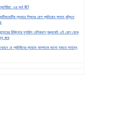
্যাকটেরিয়া: এর অর্থ কী?
যান্টিবায়োটিক ব্যবহার শিশুদের রোগ প্রতিরোধ ক্ষমতা বৃদ্ধিতে
য়
ক্যান্সারের চিকিৎসার সুপারিশ বেশিরভাগ পুরুষকেই এই রোগ থেকে
য্য করে
দেখেছেন যে প্রতিদিনের ব্যায়াম আপনাকে ভালো ঘুমাতে সাহায্য