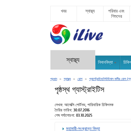
খবর
স্বাস্থ্য
পরিবার এবং
শিশুদের
স্বাস্থ্য
নিদানবিদ্যা
চিকি
প্রধান
»
স্বাস্থ্য
»
রোগ
»
গ্যাস্ট্রোইনটেস্টাইনাল নালীর রোগ (গ্য
পৃষ্ঠস্থ গ্যাস্ট্রাইটিস
লেখক: আলেক্সি পোর্টনভ, পারিবারিক চিকিৎসক
তৈরির তারিখ: 30.07.2016
শেষ পর্যালোচনা: 03.10.2025
মহামারী-সংক্রান্ত বিদ্যা