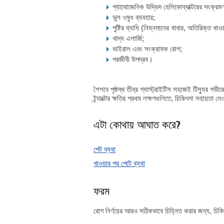
প্যাথোজেনিক উদ্ভিদ হেলিকোব্যাক্টরের সংক্রম
ভুল ওষুধ ব্যবহার;
পুষ্টির ব্যাধি (নিম্নমানের খাবার, অতিরিক্ত খাওয
খাদ্য এলার্জি;
ভাইরাল এবং সংক্রামক রোগ;
পরজীবী উপদ্রব।
শৈশবে পৃষ্ঠস্থ তীব্র গ্যাস্ট্রাইটিস সহজেই টিস্যুর গভ
ট্র্যাক্টের ক্ষতির প্রথম লক্ষণগুলিতে, চিকিৎসা সহায়তা 
এটা কোথায় আঘাত করে?
পেট ব্যথা
খাওয়ার পর পেটে ব্যথা
ফরম
রোগ নির্ণয়ের আরও সঠিকভাবে চিহ্নিত করার জন্য, চিকিৎসাশ