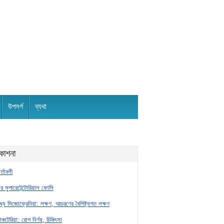
উপসর্গ
ব্যথা
রকাশনা
র্তাবলী
র সুপারেটেন্টোরিয়াল ফোসি
্যে সিজোফ্রেনিয়া: লক্ষণ, আচরণের বৈশিষ্ট্যগত লক্ষণ
যাকটেরিয়া: রোগ নির্ণয়, চিকিৎসা