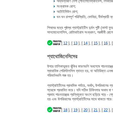
অভ্যন্তরীণ নেশা (পাইলোনেফ্রাইটিস, লিভারের
সংক্রামক রোগ;
অটোইমিউন রোগ;
ঘন ঘন চাপপূর্ণ পরিস্থিতি, ফোবিয়া, দীর্ঘস্থায়ী
শিশুদের মধ্যে পৃষ্ঠস্থ গ্যাস্ট্রাইটিস দুর্বল পুষ্টি (ফাস
সালমোনেলোসিস, রোটাভাইরাস সংক্রমণ, পরজীবী রোগে
[
12
], [
13
], [
14
], [
15
], [
16
], 
প্যাথোজিনেসিসের
উপরে তালিকাভুক্ত ঝুঁকির কারণগুলি অবশেষে পাচনতন্ত্রের ব
স্বাভাবিক পেরিস্টালসিস ব্যাহত হয়, যা অতিরিক্ত এন
পরিবর্তনগুলি শুরু হয়।
গ্যাস্ট্রাইটিসের প্রাথমিক পর্যায়ে, অর্থাৎ, উপরিভাগের গ্
স্তরকে প্রভাবিত করে। যদি সঠিক চিকিৎসার অভাব বা অ
প্রদাহ পাচনতন্ত্রের গ্রন্থিযুক্ত অংশে ছড়িয়ে পড়ে - 
হয় এবং উপরিভাগের গ্যাস্ট্রাইটিসের সাথে থাকতে পারে
[
18
], [
19
], [
20
], [
21
], [
22
], 