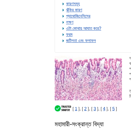
কারণসমূহ
ঝুঁকির কারণ
প্যাথোজিনেসিসের
লক্ষণ
এটা কোথায় আঘাত করে?
ফরম
জটিলতা এবং ফলাফল
অ
ব
প
প
প
ত
ম
[
1
], [
2
], [
3
], [
4
], [
5
]
মহামারী-সংক্রান্ত বিদ্যা