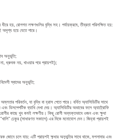
ে ধীরে হয়, রোগগত লক্ষণগুলির বৃদ্ধি সহ। পর্যায়ক্রমে, তীব্রতা পরিলক্ষিত হয়:
েই অদৃশ্য হয়ে যেতে পারে।
াব অনুভূতি;
 না, ধ্রুবক নয়, খাওয়ার পরে প্রায়শই);
বিদেশী স্বাদের অনুভূতি;
শের অম্লতার পরিবর্তন, যা বৃদ্ধি বা হ্রাস পেতে পারে। বর্ধিত অ্যাসিডিটির সাথে
াদ এবং ডিসপেপটিক ব্যাধি দেখা দেয়। অ্যাসিডিটির অভাবের ফলে অ্যাট্রোফি
ং রোগীর কাছে খুব কমই লক্ষণীয়। কিছু রোগী অব্যক্তভাবে ওজন এবং ক্ষুধা
ত "খালি" ঢেকুর (সাধারণত সকালে) এর দিকে মনোযোগ দেন। জিহ্বা প্রায়শই
্ট্রিক জোনে চলে যায়: এটি প্রায়শই ক্ষুধার অনুভূতির সাথে থাকে, মশলাদার এবং