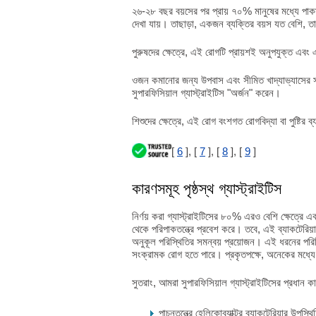
২৬-২৮ বছর বয়সের পর প্রায় ৭০% মানুষের মধ্যে পাকস্থ
দেখা যায়। তাছাড়া, একজন ব্যক্তির বয়স যত বেশি, তা
পুরুষদের ক্ষেত্রে, এই রোগটি প্রায়শই অনুপযুক্ত এবং 
ওজন কমানোর জন্য উপবাস এবং সীমিত খাদ্যাভ্যাসের সাথে 
সুপারফিসিয়াল গ্যাস্ট্রাইটিস "অর্জন" করেন।
শিশুদের ক্ষেত্রে, এই রোগ বংশগত রোগবিদ্যা বা পুষ্টির 
[
6
], [
7
], [
8
], [
9
]
কারণসমূহ পৃষ্ঠস্থ গ্যাস্ট্রাইটিস
নির্ণয় করা গ্যাস্ট্রাইটিসের ৮০% এরও বেশি ক্ষেত্রে এক
থেকে পরিপাকতন্ত্রে প্রবেশ করে। তবে, এই ব্যাকটেরিয়
অনুকূল পরিস্থিতির সমন্বয় প্রয়োজন। এই ধরনের পরিস্থি
সংক্রামক রোগ হতে পারে। প্রকৃতপক্ষে, অনেকের মধ্যে হেল
সুতরাং, আমরা সুপারফিসিয়াল গ্যাস্ট্রাইটিসের প্রধান কা
পাচনতন্ত্রে হেলিকোব্যাক্টর ব্যাকটেরিয়ার উপস্থি