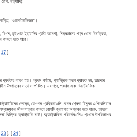
 রোগ, ইত্যাদি);
 ক্লান্তি, "ওয়ার্কহোলিজম"।
্ট ফুড, চিপস, চুইংগাম ইত্যাদির প্রতি আবেগ), নিম্নমানের পণ্য থেকে বিষক্রিয়া,
র কারণে হতে পারে।
[
17
]
্যর্থতার কারণ হয়। প্রথম পর্যায়ে, গ্যাস্ট্রিক ক্ষরণ ব্যাহত হয়, তারপরে
জাইম উৎপাদনের সাথে সম্পর্কিত। এর পরে, প্রদাহ এবং ডিস্ট্রোফিক
যাস্ট্রাইটিসের ক্ষেত্রে, রোগগত প্রক্রিয়াগুলি কেবল শ্লেষ্মা টিস্যুর এপিথেলিয়াল
স্বাস্থ্যকর জীবনযাত্রার কারণে রোগটি ক্রমাগত অগ্রসর হতে থাকে, তাহলে
শ্লেষ্মা ঝিল্লির অ্যাট্রোফি ঘটে। অ্যাট্রোফিক পরিবর্তনগুলিও প্রথমে উপরিভাগের
।
[
23
], [
24
]