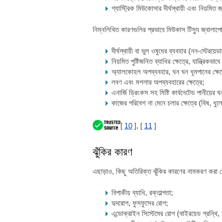
গ্যাস্ট্রিক মিউকোসার দীর্ঘস্থায়ী এবং নিয়মিত 
নিম্নলিখিত কারণগুলির প্রভাবে মিউকাস টিস্যু জ্বালাপো
দীর্ঘস্থায়ী বা ভুল ওষুধের ব্যবহার (নন-স্টের
নিয়মিত পুষ্টিজনিত ব্যাধির ক্ষেত্রে, যান্ত্রিক
অ্যালকোহল অপব্যবহার, ঘন ঘন ধূমপানের ক্ষেত
লবণ এবং মশলার অপব্যবহারের ক্ষেত্রে;
এনার্জি ড্রিংকস সহ মিষ্টি কার্বনেটেড পানীয়ের
কাজের পরিবেশ না মেনে চলার ক্ষেত্রে (বিষ, ধুলো
[
10
], [
11
]
ঝুঁকির কারণ
এছাড়াও, কিছু অতিরিক্ত ঝুঁকির কারণের নামকরণ করা য
বিপাকীয় ব্যাধি, রক্তাল্পতা;
হৃদরোগ, ফুসফুসের রোগ;
এন্ডোক্রাইন সিস্টেমের রোগ (থাইরয়েড গ্রন্থি, অ