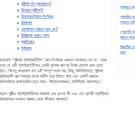
পরীক্ষা কি প্রয়োজন?
প্রস্রাবে ব
কিভাবে পরীক্ষা?
ডিফারেনশিয়াল নির্ণয়ের
প্রাথমিক অ্
ব্যাঘাত ঘটা
চিকিৎসা
যোগাযোগ করতে হবে কে?
প্রোস্টেট 
চিকিত্সার আরও তথ্য
বাঁচতে সাহা
প্রতিরোধ
বিজ্ঞানীরা 
পূর্বাভাস
করে
নেকেই "পৃষ্ঠস্থ গ্যাস্ট্রাইটিস" রোগ নির্ণয়কে গুরুত্ব সহকারে নেন না - তারা
লেন যে এটি গ্যাস্ট্রাইটিসের একটি হালকা রূপ যা নিজে থেকেই চলে যেতে
ারে। কিন্তু বাস্তবতা হল এটি সম্পূর্ণ সত্য নয়: কিছু পরিস্থিতিতে, পৃষ্ঠস্থ
্রক্রিয়াটি অল্প সময়ের মধ্যে জটিল হয়ে উঠতে পারে এবং একটি গুরুতর
্যাথলজিতে রূপান্তরিত হতে পারে - উদাহরণস্বরূপ, গ্যাস্ট্রিক আলসারে।
াহলে পৃষ্ঠীয় গ্যাস্ট্রাইটিসের সারমর্ম এবং ছলনা কী এবং এই রোগটি গ্যাস্ট্রিক
িউকোসার সাধারণ প্রদাহ থেকে কীভাবে আলাদা?