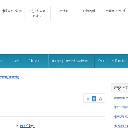
পুষ্টি এবং খাদ্য
সৌন্দর্য এবং
সম্পর্ক
খেলাধুলা
পোর্টাল সম্পর্কে
ফ্যাশন
ৎসা
রোগ
বিশ্লেষণ
গুরুত্বপূর্ণ সম্পর্কে জনপ্রিয়
ঔষধ
শারীরস্থান
াস্ট্রোএন্টারোলজি)
নতুন প্
A
ব্যবহারের শ
A
A
গ্লাইওসিসে
পুরুষদের মধ
নিদানবিদ্যা
প্রস্রাবে ব্