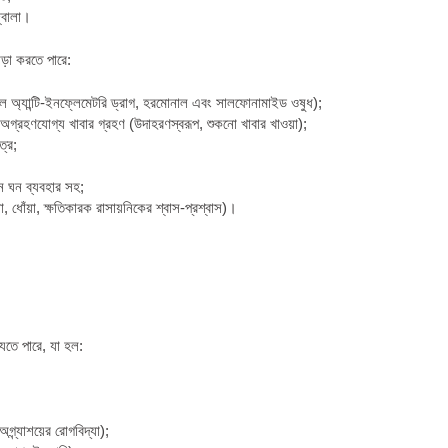
জ্বালা।
ড়া করতে পারে:
য়েডাল অ্যান্টি-ইনফ্লেমেটরি ড্রাগ, হরমোনাল এবং সালফোনামাইড ওষুধ);
ভাবে অগ্রহণযোগ্য খাবার গ্রহণ (উদাহরণস্বরূপ, শুকনো খাবার খাওয়া);
্রে;
 ঘন ঘন ব্যবহার সহ;
, ধোঁয়া, ক্ষতিকারক রাসায়নিকের শ্বাস-প্রশ্বাস)।
েতে পারে, যা হল:
গ্ন্যাশয়ের রোগবিদ্যা);