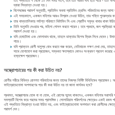
এই পদ্ধতিতে ৭ থেকে ১০ দিন সময় লাগে, তবে এটি আরও দীর্ঘ হতে পারে - এটি অপা
দ্বারা সিদ্ধান্ত নেওয়া হয়।
বিশেষজ্ঞের পরামর্শ অনুযায়ী, প্রতিদিন অথবা প্রতিদিন ড্রেসিং পরিবর্তনের জন্য আস
এই সময়কালে, একজন মহিলার আরও বিশ্রাম নেওয়া উচিত, তার শক্তি পুনরুদ্ধার 
তার খাদ্যতালিকায় পর্যাপ্ত পরিমাণে ভিটামিন সি এবং প্রোটিন সমৃদ্ধ খাবার থাকা উচ
তিনি অনুমতি দেওয়ার পর, মহিলা গোসল করতে পারেন। তবে প্রথমে, জল প্রক্রিয়া করার
পরামর্শ দেওয়া হয়।
যদি হেমাটোমা এবং ফোলাভাব থাকে, তাহলে ডাক্তার বিশেষ ক্রিম লিখে দেবেন। উদাহরণস্
পারে।
যদি প্রাক্তন রোগী অসুস্থ বোধ করতে শুরু করেন, নেতিবাচক লক্ষণ দেখা দেয়, তাহল
সাথে যোগাযোগ করা প্রয়োজন, সম্ভবত ক্ষতস্থানে কোনও সংক্রমণ প্রবেশ করেছে এ
হস্তক্ষেপ প্রয়োজন।
অস্ত্রোপচারের পর কী করা উচিত নয়?
রোগীর শরীরে বিভিন্ন রোগগত পরিবর্তনের জন্য তাদের নিজস্ব নির্দিষ্ট বিধিনিষেধ প্রয়োজন। অ
ফাইব্রোডেনোমা অপসারণের পরে কী করা উচিত নয় তা জানা কার্যকর হবে?
প্রথমত, অস্ত্রোপচার হোক বা না হোক, এই রোগের সন্দেহ থাকলেও, একজন মহিলার সরাসরি 
সমস্যাটি বিশেষ করে গরমের সময় প্রাসঙ্গিক। সোলারিয়াম পরিদর্শনের ক্ষেত্রেও একই রক
এই পদ্ধতিতে বিভ্রান্ত হওয়া উচিত নয়, এবং ফাইব্রোডেনোমা অপসারণ করা রোগীদের ক্ষেত্রে, 
পরামর্শ দেন।