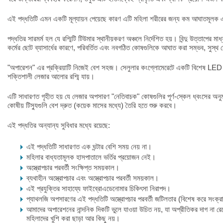
এই পদ্ধতিটি এমন একটি মূল্যায়ন পেয়েছে কারণ এটি মহিলা শরীরের জন্য কম আঘাতমূলক এব
পদ্ধতির সারমর্ম হল যে রশ্মিটি টিউমার স্থানীয়করণ অঞ্চলে নির্দেশিত হয়। বিন্দু উত্তাপের ম
কর্মের ছোট ব্যাসার্ধের কারণে, পরিবর্তিত এবং নবগঠিত কোষগুলিকে আঘাত করা সম্ভব, সুস্
"অপারেশন" এর প্রক্রিয়াটি নিজেই বেশ সহজ। সেলুলার কংগ্লোমেরেটে একটি বিশেষ LED আন
শক্তিশালী লেজার আলোর রশ্মি যায়।
এটি সাধারণত গৃহীত হয় যে লেজার অপসারণ "নেতিবাচক" কোষগুলির পূর্ণ-স্কেল ধ্বংসের অনুমতি 
কোষীয় টিস্যুগুলি বেশ দ্রুত (কয়েক মাসের মধ্যে) তৈরি হতে শুরু করবে।
এই পদ্ধতির অন্যান্য সুবিধার মধ্যে রয়েছে:
এই পদ্ধতিটি সাধারণত এক ঘন্টার বেশি সময় নেয় না।
মহিলার বাধ্যতামূলক হাসপাতালে ভর্তির প্রয়োজন নেই।
অস্ত্রোপচার পরবর্তী সংক্ষিপ্ত সময়কাল।
ব্যথাহীন অস্ত্রোপচার এবং অস্ত্রোপচার পরবর্তী সময়কাল।
এই প্রযুক্তির সাহায্যে ফাইব্রোএডেনোমার চিকিৎসা নিরাপদ।
প্যাথলজি অপসারণের এই পদ্ধতিটি অস্ত্রোপচার পরবর্তী জটিলতার (বিশেষ করে সংক্
আমাদের অপারেশনের নান্দনিক দিকটি ভুলে যাওয়া উচিত নয়, যা অপ্রীতিকর দাগ না র
মহিলাদের খুশি করা ছাড়া আর কিছু নয়।