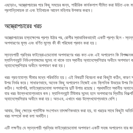
এছাড়াও, অস্ত্রোপচারের পরে কিছু সময়ের জন্য, শারীরিক কার্যকলাপ সীমিত করা উচিত এবং 
প্রশান্তিদায়ক চা এবং ইতিবাচক আবেগ মহিলার উপকার করবে।
অস্ত্রোপচারের খরচ
অস্ত্রোপচারের হস্তক্ষেপের প্রশ্ন উঠার পর, রোগীর স্বাভাবিকভাবেই একটি প্রশ্ন ছিল - স্তন্
অপসারণের মূল্য এবং বর্ণিত মূল্যে কী কী পরিষেবা প্রদান করা হয়।
স্তন্যপায়ী গ্রন্থির ফাইব্রোএডেনোমা অপসারণের খরচ কত এবং এই অপারেশন কি বিপজ্জ
ম্যালিগন্যান্ট নিউওপ্লাজমের সন্দেহ না থাকে তবে স্থানীয় অ্যানেস্থেশিয়ার অধীনে অপসারণ 
অ্যানেস্থেশিয়ার অধীনে অপসারণ করা হয়।
খরচ গ্রহণযোগ্য সীমার মধ্যে পরিবর্তিত হয়। এই বিষয়টি বিবেচনা করা কিছুটা কঠিন, কারণ স
উপর নির্ভর করে। সাধারণভাবে, অনেক কিছু অপারেশন নিজেই এবং ক্লিনিক উভয়ের উপর নি
কঠিন। সর্বোপরি, ফাইব্রোডেনোমা অপসারণের দুটি উপায় রয়েছে। প্রথমটিতে স্থানীয় অ্যানে
যার খরচ উল্লেখযোগ্যভাবে কম। ম্যালিগন্যান্ট টিউমার সন্দেহ হলে অপসারণের দ্বিতীয় বিকল্
অ্যানেস্থেসিয়ার অধীনে করা হয়। অতএব, এখানে খরচ উল্লেখযোগ্যভাবে বেশি।
আবার, কিছু ক্ষেত্রে প্লাস্টিক সংশোধন তাৎক্ষণিকভাবে করা হয়, যা খরচের সাথে কিছুটা 
খরচ সম্পর্কে কথা বলা অর্থহীন।
এটি লক্ষণীয় যে স্তন্যপায়ী গ্রন্থির ফাইব্রোডেনোমা অপসারণ একটি সহজ অপারেশন যার জন