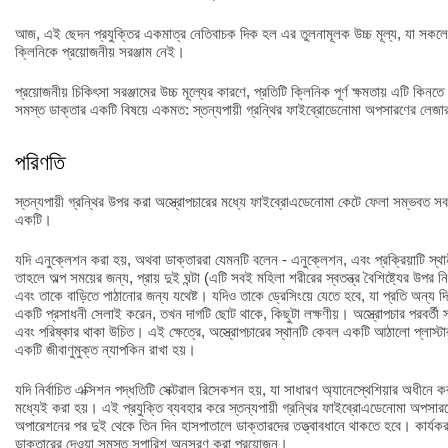
আজ, এই ছেদন প্রযুক্তির একমাত্র নেতিবাচক দিক হল এর তুলনামূলক উচ্চ মূল্য, যা সকলের
ক্লিনিকে প্রয়োজনীয় সরঞ্জাম নেই।
প্রয়োজনীয় চিকিৎসা সরঞ্জামের উচ্চ মূল্যের কারণে, প্রতিটি ক্লিনিক পূর্ণ ক্ষমতায় এটি কিন
সমস্ত ডাক্তার একটি বিষয়ে একমত: স্তন্যপায়ী গ্রন্থির ফাইব্রোডেনোমা অপসারণের লেজা
পরিণতি
স্তন্যপায়ী গ্রন্থির উপর করা অস্ত্রোপচারের মধ্যে ফাইব্রোএডেনোমা কেটে ফেলা সম্ভবত সবচ
একটি।
যদি এনুক্লেশন করা হয়, অথবা ডাক্তাররা যেমনটি বলেন - এনুক্লেশন, এবং প্রক্রিয়াটি স্থান
তাহলে অল্প সময়ের জন্য, প্রায় দুই ঘন্টা (এটি সবই মহিলা শরীরের স্বতন্ত্র বৈশিষ্ট্যের উপর 
এবং তাকে বাড়িতে পাঠানোর জন্য যথেষ্ট। যদিও তাকে ড্রেসিংয়ে যেতে হবে, যা প্রতি অন্য দ
একটি প্রসাধনী সেলাই করেন, তখন দাগটি ছোট থাকে, কিছুটা লক্ষণীয়। অস্ত্রোপচার পরবর্তী স
এবং পরিষ্কার থাকা উচিত। এই ক্ষেত্রে, অস্ত্রোপচারের স্থানটি কেবল একটি আঠালো প্লাস্টার
একটি জীবাণুমুক্ত ন্যাপকিন রাখা হয়।
যদি নির্বাচিত এক্সিশন পদ্ধতিটি সেক্টরাল রিসেকশন হয়, যা সাধারণ অ্যানেস্থেশিয়ার অধীনে
মধ্যেই করা হয়। এই প্রযুক্তি ব্যবহার করে স্তন্যপায়ী গ্রন্থির ফাইব্রোএডেনোমা অপসা
অপারেশনের পর দুই থেকে তিন দিন হাসপাতালে ডাক্তারদের তত্ত্বাবধানে থাকতে হবে। কার্যকর 
ডাক্তারের দেওয়া সমস্ত সুপারিশ অনুসরণ করা প্রয়োজন।