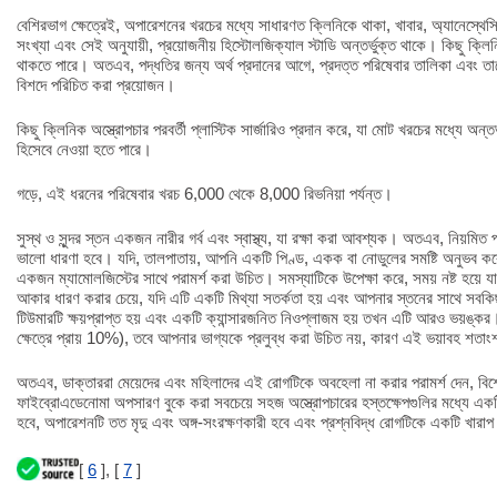
বেশিরভাগ ক্ষেত্রেই, অপারেশনের খরচের মধ্যে সাধারণত ক্লিনিকে থাকা, খাবার, অ্যানেস্থে
সংখ্যা এবং সেই অনুযায়ী, প্রয়োজনীয় হিস্টোলজিক্যাল স্টাডি অন্তর্ভুক্ত থাকে। কিছু ক্লি
থাকতে পারে। অতএব, পদ্ধতির জন্য অর্থ প্রদানের আগে, প্রদত্ত পরিষেবার তালিকা এবং ত
বিশদে পরিচিত করা প্রয়োজন।
কিছু ক্লিনিক অস্ত্রোপচার পরবর্তী প্লাস্টিক সার্জারিও প্রদান করে, যা মোট খরচের মধ্যে অন্
হিসেবে নেওয়া হতে পারে।
গড়ে, এই ধরনের পরিষেবার খরচ 6,000 থেকে 8,000 রিভনিয়া পর্যন্ত।
সুস্থ ও সুন্দর স্তন একজন নারীর গর্ব এবং স্বাস্থ্য, যা রক্ষা করা আবশ্যক। অতএব, নিয়মিত
ভালো ধারণা হবে। যদি, তালপাতায়, আপনি একটি পিণ্ড, একক বা নোডুলের সমষ্টি অনুভব 
একজন ম্যামোলজিস্টের সাথে পরামর্শ করা উচিত। সমস্যাটিকে উপেক্ষা করে, সময় নষ্ট হয়ে যা
আকার ধারণ করার চেয়ে, যদি এটি একটি মিথ্যা সতর্কতা হয় এবং আপনার স্তনের সাথে সব
টিউমারটি ক্ষয়প্রাপ্ত হয় এবং একটি ক্যান্সারজনিত নিওপ্লাজম হয় তখন এটি আরও ভয়ঙ্কর।
ক্ষেত্রে প্রায় 10%), তবে আপনার ভাগ্যকে প্রলুব্ধ করা উচিত নয়, কারণ এই ভয়াবহ শতাং
অতএব, ডাক্তাররা মেয়েদের এবং মহিলাদের এই রোগটিকে অবহেলা না করার পরামর্শ দেন, বিশেষ 
ফাইব্রোএডেনোমা অপসারণ বুকে করা সবচেয়ে সহজ অস্ত্রোপচারের হস্তক্ষেপগুলির মধ্যে এক
হবে, অপারেশনটি তত মৃদু এবং অঙ্গ-সংরক্ষণকারী হবে এবং প্রশ্নবিদ্ধ রোগটিকে একটি খারাপ 
[
6
], [
7
]