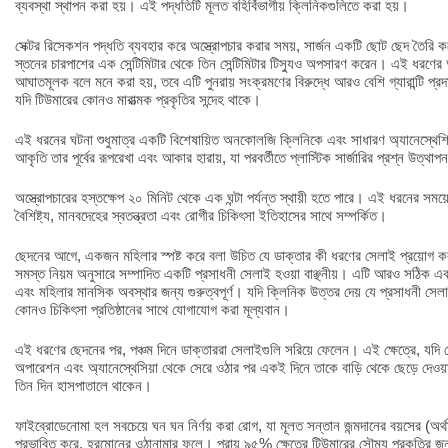
ব্যবস্থা স্থাপন করা হয়। এই পদ্ধতিটি মূলত বহির্বিভাগীয় ক্লিনিকগুলিতে করা হয়।
সেক্টর রিসেকশন পদ্ধতি ব্যবহার করে অস্ত্রোপচার করার সময়, সার্জন একটি ছোট ছেদ তৈরি 
স্তনের চারপাশের এক সেন্টিমিটার থেকে তিন সেন্টিমিটার টিস্যুও অপসারণ করেন। এই ধরণের 
আঘাতমূলক বলে মনে করা হয়, তবে এটি পুনরায় সংক্রমণের বিরুদ্ধে আরও বেশি গ্যারান্টি প্র
যদি টিউমারের কোনও মারাত্মক প্রকৃতির সন্দেহ থাকে।
এই ধরনের ঘটনা শুধুমাত্র একটি বিশেষায়িত অনকোলজি ক্লিনিকে এবং সাধারণ অ্যানেস্থেশি
আকৃতি তার পূর্বের রূপরেখা এবং আকার হারায়, যা পরবর্তীতে প্লাস্টিক সার্জারির প্রশ্ন উত্থ
অস্ত্রোপচারের হস্তক্ষেপ ২০ মিনিট থেকে এক ঘন্টা পর্যন্ত স্থায়ী হতে পারে। এই ধরনের সময
বৈশিষ্ট্য, মানবদেহের স্বতন্ত্রতা এবং রোগীর চিকিৎসা ইতিহাসের সাথে সম্পর্কিত।
ছেদনের আগে, একজন মহিলার স্পষ্ট করে বলা উচিত যে ডাক্তার কী ধরণের সেলাই প্রয়োগ 
সমস্ত নিয়ম অনুসারে সম্পাদিত একটি প্রসাধনী সেলাই হওয়া বাঞ্ছনীয়। এটি আরও সঠিক এবং 
এবং মহিলার মানসিক অবস্থার জন্য গুরুত্বপূর্ণ। যদি ক্লিনিক উত্তর দেয় যে প্রসাধনী সে
কোনও চিকিৎসা প্রতিষ্ঠানের সাথে যোগাযোগ করা মূল্যবান।
এই ধরণের ছেদনের পর, পঞ্চম দিনে ডাক্তাররা সেলাইগুলি সরিয়ে ফেলেন। এই ক্ষেত্রে, যদি
অপারেশন এবং অ্যানেস্থেসিয়া থেকে সেরে ওঠার পর একই দিনে তাকে বাড়ি থেকে ছেড়ে দেওয়
তিন দিন হাসপাতালে থাকেন।
ফাইব্রোডেনোমা হল সবচেয়ে ঘন ঘন নির্ণয় করা রোগ, যা মূলত সন্তান জন্মদানের বয়সের (অর
প্রভাবিত করে, হরমোনের ওঠানামার ফলে। প্রায় ৯৫% ক্ষেত্রে টিউমারের সৌম্য প্রকৃতির জন্