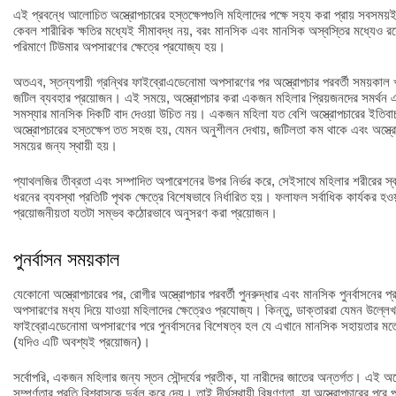
এই প্রবন্ধে আলোচিত অস্ত্রোপচারের হস্তক্ষেপগুলি মহিলাদের পক্ষে সহ্য করা প্রায় সবসময়
কেবল শারীরিক ক্ষতির মধ্যেই সীমাবদ্ধ নয়, বরং মানসিক এবং মানসিক অস্বস্তির মধ্যেও রয
পরিমাণে টিউমার অপসারণের ক্ষেত্রে প্রযোজ্য হয়।
অতএব, স্তন্যপায়ী গ্রন্থির ফাইব্রোএডেনোমা অপসারণের পর অস্ত্রোপচার পরবর্তী সময়কাল খুবই 
জটিল ব্যবহার প্রয়োজন। এই সময়ে, অস্ত্রোপচার করা একজন মহিলার প্রিয়জনদের সমর্থন এ
সমস্যার মানসিক দিকটি বাদ দেওয়া উচিত নয়। একজন মহিলা যত বেশি অস্ত্রোপচারের ইতিবাচ
অস্ত্রোপচারের হস্তক্ষেপ তত সহজ হয়, যেমন অনুশীলন দেখায়, জটিলতা কম থাকে এবং অস্ত্রোপ
সময়ের জন্য স্থায়ী হয়।
প্যাথলজির তীব্রতা এবং সম্পাদিত অপারেশনের উপর নির্ভর করে, সেইসাথে মহিলার শরীরের স্বতন্
ধরনের ব্যবস্থা প্রতিটি পৃথক ক্ষেত্রে বিশেষভাবে নির্ধারিত হয়। ফলাফল সর্বাধিক কার্যকর হও
প্রয়োজনীয়তা যতটা সম্ভব কঠোরভাবে অনুসরণ করা প্রয়োজন।
পুনর্বাসন সময়কাল
যেকোনো অস্ত্রোপচারের পর, রোগীর অস্ত্রোপচার পরবর্তী পুনরুদ্ধার এবং মানসিক পুনর্বাসনের
অপসারণের মধ্য দিয়ে যাওয়া মহিলাদের ক্ষেত্রেও প্রযোজ্য। কিন্তু, ডাক্তাররা যেমন উল্লেখ 
ফাইব্রোএডেনোমা অপসারণের পরে পুনর্বাসনের বিশেষত্ব হল যে এখানে মানসিক সহায়তার মতো শ
(যদিও এটি অবশ্যই প্রয়োজন)।
সর্বোপরি, একজন মহিলার জন্য স্তন সৌন্দর্যের প্রতীক, যা নারীদের জাতের অন্তর্গত। এই 
সম্পূর্ণতার প্রতি বিশ্বাসকে দুর্বল করে দেয়। তাই দীর্ঘস্থায়ী বিষণ্ণতা, যা অস্ত্রোপচারের প