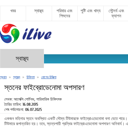
খবর
স্বাস্থ্য
পরিবার এবং
পুষ্টি এবং খাদ্য
সৌন্দর্য এবং
শিশুদের
ফ্যাশন
স্বাস্থ্য
প্রধান
»
স্বাস্থ্য
»
চিকিৎসা
»
রোগের চিকিত্সা
স্তনের ফাইব্রোডেনোমা অপসারণ
লেখক: আলেক্সি পোর্টনভ, পারিবারিক চিকিৎসক
তৈরির তারিখ: 16.08.2015
শেষ পর্যালোচনা: 06.07.2025
একজন মহিলার স্তনে অবস্থিত একটি সৌম্য টিউমারকে ফাইব্রোএডেনোমা বলা যেতে পারে। এই
টিউমারে রূপান্তরিত হয়। তবে, স্তন্যপায়ী গ্রন্থির ফাইব্রোএডেনোমা অপসারণ অনিবার্য। এ