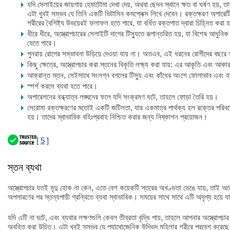
যদি সেলাইয়ের জায়গায় হেমাটোমা দেখা দেয়, অথবা ছেদন স্থানে ক্ষত বা ঘর্ষণ হয়
এটা খুবই সম্ভব যে তিনি একটি ভিটামিন কমপ্লেক্স লিখে দেবেন। রক্তক্ষরণ অপারেটি
শরীরের বৈশিষ্ট্য উভয়েরই ফলাফল হতে পারে, যা বর্ধিত রক্তপাত দ্বারা চিহ্নিত করা 
ধীরে ধীরে, অস্ত্রোপচারের সেলাইটি দাগের টিস্যুতে রূপান্তরিত হয়, যা বিশেষ আধুনি
যেতে পারে।
পুনরায় রোগের সম্ভাবনা উড়িয়ে দেওয়া যায় না। অতএব, এই ধরনের রোগীদের বছর
কিছু ক্ষেত্রে, অস্ত্রোপচার করা স্তনের বিকৃতি লক্ষ্য করা যায়: এর আকৃতি এবং আকা
আক্রান্ত স্তন, সেইসাথে সংলগ্ন বগলের টিস্যু এবং কাঁধের অংশে ফোলাভাব এবং হাই
স্পর্শ করলে ব্যথা হতে পারে।
অপারেশনের বন্ধ্যাত্ব লঙ্ঘনের ফলে যদি সংক্রমণ ঘটে, তাহলে ফোড়া তৈরি হয়।
সেরোমা রক্তক্ষরণের মতোই একটি জটিলতা, যার একমাত্র পার্থক্য হল রক্তের পরিবর্
হয়। তাদের স্বাভাবিক বহিঃপ্রবাহ নিশ্চিত করার জন্য নিষ্কাশন প্রয়োজন।
[
5
]
স্তন ব্যথা
অস্ত্রোপচার যতই মৃদু হোক না কেন, এতে বেশ কয়েকটি স্তরের অখণ্ডতা ভেঙে যায়, তাই অ
অপসারণের পর স্তন্যপায়ী গ্রন্থিতে ব্যথা স্বাভাবিক। সময়ের সাথে সাথে এটি অদৃশ্য হয়ে য
যদি এটি না ঘটে, এবং ব্যথার লক্ষণগুলি কেবল তীব্রতা বৃদ্ধি পায়, তাহলে আপনার অস্ত্রোপচার প
অবহিত করা উচিত। এটা খুবই সম্ভব যে প্যাথোজেনিক উদ্ভিদ মহিলার শরীরে প্রবেশ করেছে, 