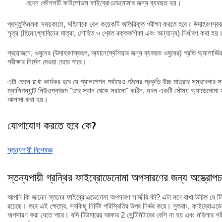
ছেদন কৌশলটি ফাইলোডস ফাইব্রোএডেনোমার জন্য ব্যবহৃত হয়।
প্রস্তুতিমূলক সময়কালে, মহিলাকে বেশ কয়েকটি অতিরিক্ত পরীক্ষা করতে হবে। উদাহরণস্বরূপ
সূত্র (হিমোগ্লোবিনের মাত্রা, লোহিত ও শ্বেত রক্তকণিকা এবং অন্যান্য) নির্ধারণ করা হয়
প্রয়োজনে, ওষুধের (উদাহরণস্বরূপ, অ্যানেস্থেশিয়ার জন্য ব্যবহৃত ওষুধের) প্রতি অ্যালার্জির
পরীক্ষার নির্দেশ দেওয়া যেতে পারে।
এটা জেনে রাখা কার্যকর হবে যে প্যালপেশন পর্যায়েও গঠনের প্রকৃতি উচ্চ মাত্রার সম্ভাবনার 
ম্যালিগন্যান্ট নিউওপ্লাজম "তার স্থান থেকে সরানো" কঠিন, যখন একটি সৌম্য অ্যাডেনোমা স্ত
আলাদা করা হয়।
যোগাযোগ করতে হবে কে?
স্তন্যপায়ী বিশেষজ্ঞ
স্তন্যপায়ী গ্রন্থির ফাইব্রোডেনোমা অপসারণের জন্য অস্ত্রোপচ
আপনি কি জানেন স্তনের ফাইব্রোএডেনোমা অপসারণ সার্জারি কী? এটা মনে রাখা উচিত যে টিউ
রয়েছে। তবে এই ক্ষেত্রে, সবকিছু নির্দিষ্ট পরিস্থিতির উপর নির্ভর করে। সুতরাং, ফাইব্রোএডেন
অপসারণ করা যেতে পারে। যদি টিউমারের আকার 2 সেন্টিমিটারের বেশি না হয় এবং মহিলার শ