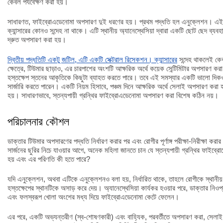
কেবল পর্যবেক্ষণ করা হয়।
সাধারণত, ফাইব্রোএডেনোমা অপসারণ দুই ধরণের হয়। প্রথম পদ্ধতি হল এনুক্লেশন। এই প
ক্যান্সারের কোনও সন্দেহ না থাকে। এটি স্থানীয় অ্যানেস্থেসিয়া দ্বারা একটি ছোট ছেদ ব্যব
দ্রুত অপসারণ করা হয়।
দ্বিতীয় পদ্ধতিটি একটু জটিল, এটি একটি সেক্টরাল রিসেকশন। ক্যান্সারের
সন্দেহ থাকলেই কে
ক্ষেত্রে, টিউমার ছাড়াও, এর চারপাশের অংশটি আক্ষরিক অর্থে কয়েক সেন্টিমিটার অপসারণ কর
হস্তক্ষেপ স্তনের আকৃতিকে কিছুটা ব্যাহত করতে পারে। তবে এই সমস্যার একটি ভালো দিকও
সার্জারি করতে পারেন। একটি নিয়ম হিসাবে, পঞ্চম দিনে আক্ষরিক অর্থে সেলাই অপসারণ করা 
হয়। সাধারণভাবে, স্তন্যপায়ী গ্রন্থির ফাইব্রোএডেনোমা অপসারণ করা বিশেষ কঠিন নয়।
পরিচালনার কৌশল
ডাক্তার টিউমার অপসারণের পদ্ধতি নির্ধারণ করার পর এবং রোগীর পূর্ণাঙ্গ পরীক্ষা-নিরীক্ষা ক
সার্জনের ছুরির নিচে যাওয়ার আগে, অনেক মহিলা জানতে চান যে স্তন্যপায়ী গ্রন্থির ফাইব
হয় এবং এর পরিণতি কী হতে পারে?
যদি এনুক্লেশন, অথবা এটিকে এনুক্লেশনও বলা হয়, নির্ধারিত থাকে, তাহলে রোগীকে স্থানীয় অ
হস্তক্ষেপের স্থানটিকে অসাড় করে দেয়। অ্যানেস্থেসিয়া কার্যকর হওয়ার পরে, ডাক্তার 
এবং ফলস্বরূপ খোলা অংশের মধ্য দিয়ে ফাইব্রোএডেনোমা কেটে ফেলেন।
এর পরে, একটি অভ্যন্তরীণ (স্ব-শোষণকারী) এবং বাহ্যিক, পরবর্তীতে অপসারণ করা, সেলাই 