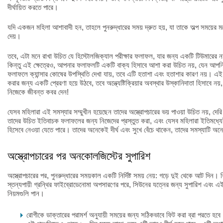
দীর্ঘায়িত করতে পারে।
যদি একজন মহিলা আশাবাদী হন, তাহলে পুনরুদ্ধারের সময় দ্রুত হয়, যা তাকে অল্প সময়ের মধ্
দেয়।
তবে, এটা মনে রাখা উচিত যে হিস্টোলজিক্যাল পরীক্ষার ফলাফল, যার জন্য একটি টিউমারের নমু
কিন্তু এই ক্ষেত্রেও, আপনার ফলাফলটি একটি বাক্য হিসাবে আশা করা উচিত নয়, যেন আপন
ফলাফলে ক্যান্সার কোষের উপস্থিতি দেখা যায়, তবে এটি হতাশা এবং হতাশার কারণ নয়। এই স
করার জন্য একটি প্রেরণা হয়ে উঠবে, তবে অন্ত্যেষ্টিক্রিয়ার অবস্থার উস্কানিদাতা হিসাবে 
নিজেকে জীবন্ত কবর দেন!
যেসব মহিলারা এই সমস্যার সম্মুখীন হয়েছেন তাদের অস্ত্রোপচারের ভয় পাওয়া উচিত নয়, দের
তাদের উচিত ইতিবাচক ফলাফলের জন্য নিজেদের প্রস্তুত করা, এবং যেসব মহিলারা ইতিমধ্যে
হিসেবে নেওয়া যেতে পারে। তাদের অনেকেই দীর্ঘ এবং সুখে বেঁচে থাকেন, তাদের সমস্যাটি অন
অস্ত্রোপচারের পর অনকোলজিস্টের সুপারিশ
অস্ত্রোপচারের পর, পুনরুদ্ধারের সময়কাল একটি নির্দিষ্ট সময় নেয়: গড়ে দুই থেকে আট দিন।
স্তন্যপায়ী গ্রন্থির ফাইব্রোডেনোমা অপসারণের পরে, সিউনের যত্নের জন্য সুপারিশ এবং এ
নিয়মগুলি পান।
রোগীকে ডাক্তারের পরামর্শ অনুযায়ী সময়ের জন্য সঠিকভাবে ফিট করা ব্রা পরতে হ