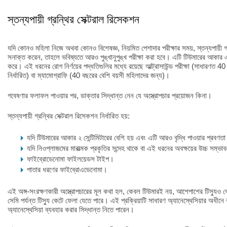
স্তন্যপায়ী গ্রন্থির সেক্টরাল রিসেকশন
যদি কোনও মহিলা নিজে অথবা কোনও বিশেষজ্ঞ, নিয়মিত পেশাদার পরীক্ষার সময়, স্তন্যপায়ী
সনাক্ত করেন, তাহলে ভবিষ্যতে আরও পুঙ্খানুপুঙ্খ পরীক্ষা করা হবে। এটি টিউমারের আকার এ
করে। এই ধরনের রোগ নির্ণয়ের পদ্ধতিগুলির মধ্যে রয়েছে আল্ট্রাসাউন্ড পরীক্ষা (সাধারণত 
নির্ধারিত) বা ম্যামোগ্রাফি (40 বছরের বেশি বয়সী মহিলাদের জন্য)।
গবেষণার ফলাফল পাওয়ার পর, ডাক্তার সিদ্ধান্ত নেন যে অস্ত্রোপচার প্রয়োজন কিনা।
স্তন্যপায়ী গ্রন্থির সেক্টরাল রিসেকশন নির্ধারিত হয়:
যদি টিউমারের আকার ২ সেন্টিমিটারের বেশি হয় এবং এটি আরও বৃদ্ধি পাওয়ার প্রবণত
যদি নিওপ্লাজমের মারাত্মক প্রকৃতির সন্দেহ থাকে বা এই ধরনের অবক্ষয়ের উচ্চ সম্ভা
ফাইব্রোডেনোমা ফাইলয়েডস টাইপ।
পাতার ধরণের ফাইব্রোএডেনোমা।
এই অঙ্গ-সংরক্ষণকারী অস্ত্রোপচারের মূল কথা হল, কেবল টিউমারই নয়, আশেপাশের টিস্যুও 
সেমি পর্যন্ত টিস্যু কেটে ফেলা যেতে পারে। এই প্রক্রিয়াটি সাধারণ অ্যানেস্থেসিয়ার অধীনে 
অ্যানেস্থেসিয়া ব্যবহার করার সিদ্ধান্ত নিতে পারেন।