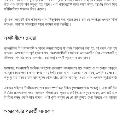
যাবে এবং কালো দাগ অদৃশ্য হয়ে যাবে। এই প্রক্রিয়াটি দ্রুত করার জন্য, আপনি বিশেষ ক্
পরিস্থিতিতে ডাক্তার লিখে দেবেন।
খুব কম ক্ষেত্রেই খাল পরিষ্কার এবং নিষ্কাশন করা প্রয়োজন। তবে কেবলমাত্র একজন বিশে
অতএব, আপনার ডাক্তারের সাথে পরামর্শ করা বাঞ্ছনীয়।
একটি সীলের চেহারা
প্রশ্নবিদ্ধ নিওপ্লাজমটি শুধুমাত্র অস্ত্রোপচারের মাধ্যমে অপসারণ করা হয়, যা ত্বক এবং ত
অতএব, অপসারণ সম্পূর্ণ হওয়ার পরে, অনকোলজিস্ট সার্জনকে অভ্যন্তরীণ (স্ব-শোষণকারী 
চিকিৎসা পেশাদার দ্বারা অপসারণ করা হয়) সেলাই প্রয়োগ করতে হবে।
প্রায়শই, স্তন্যপায়ী গ্রন্থির ফাইব্রোএডেনোমা অপসারণের পরে প্রথমে যে সংকোচন অনুভূত 
অস্ত্রোপচারের গহ্বর অপসারণের সময় তৈরি হওয়া দাগ। সময়ের সাথে সাথে, এগুলি হয় আকারে হ্
অদৃশ্য হয়ে যাবে। তবে যদি সন্দেহ থেকে যায়, তাহলে সাহায্য নেওয়া এবং একজন ম্যামোলজিস
একজন মহিলার নিয়মিতভাবে তার স্তন স্পর্শ করা উচিত (অস্ত্রোপচারের পরেও)। এবং যদি উল
নিয়মিত চেকআপের সময়, একজন মহিলা তার স্তনে একটি পিণ্ড অনুভব করেন, তবে এটি একজ
নির্ণয়ের জন্য একটি ভাল কারণ। এটা খুবই সম্ভব যে রোগটি পুনরায় দেখা দিয়েছে এবং বারব
অস্ত্রোপচার পরবর্তী সময়কাল