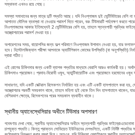
সম্ভাবনা এখনও রয়ে গেছে।
সমস্যা সমাধানের জন্য মাত্র দুটি পদ্ধতি আছে। যদি নিওপ্লাজম দুই সেন্টিমিটারের বেশি না 
আপাতত মৌলিক ব্যবস্থা না নেওয়ার পরামর্শ দিতে পারেন, বরং টিউমারটি পর্যবেক্ষণ করতে পা
নিওপ্লাজমের আকার ইতিমধ্যেই 2 সেন্টিমিটারের বেশি হয়, তাহলে স্তন্যপায়ী গ্রন্থির ফ
অস্ত্রোপচারের পরামর্শ দেওয়া হয়।
অপারেশনের সময়, বায়োপসির জন্য অল্প পরিমাণে নিওপ্লাজম উপাদান নেওয়া হয়, যার ফলাফল
হবে। হিস্টোলজিক্যাল পরীক্ষা আপনাকে অ্যাটিপিকাল কোষের উপস্থিতি (বা অনুপস্থিতি) নির্ধার
দ্বারা গঠিত।
এই রোগের চিকিৎসার জন্য একটি ব্যাপক পদ্ধতির মাধ্যমে থেরাপি আরও কার্যকরী হয়। অর্থাৎ,
চিকিৎসাও প্রয়োজন। প্রদাহ-বিরোধী ওষুধ, অ্যান্টিবায়োটিক এবং প্রয়োজনে হরমোনের ওষুধ 
সাধারণত, যদি একটি সেক্টরাল রিসেকশন নির্ধারিত হয় এবং এটি একটি হাসপাতালে করা হয়, য
অস্ত্রোপচার পরবর্তী সময়কাল থাকে, তাহলে মহিলা দুই থেকে তিন দিন হাসপাতালে থাকেন, যার 
বেশিরভাগ ক্ষেত্রে, রিসেকশনের পরের সময়কাল ব্যথাহীন থাকে।
স্থানীয় অ্যানেস্থেসিয়ার অধীনে টিউমার অপসারণ
গবেষণায় দেখা গেছে, স্থানীয় অ্যানেস্থেসিয়ার অধীনে স্তন্যপায়ী গ্রন্থির ফাইব্রোএডে
চাপযুক্ত পদ্ধতি। কিন্তু প্রাক্তন সোভিয়েত ইউনিয়নের দেশগুলিতে, একটি নির্দিষ্ট পদ্ধতির স
কঠোরভাবে নিয়ন্ত্রণ করার প্রথা ছিল। অতএব, যদি চিকিৎসা প্রোটোকলে স্থানীয় অ্যানেস্থে