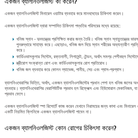
একজন ব্যালনিওলজিস্ট কী করেন?
একজন ব্যালনিওলজিস্ট মিনারেল ওয়াটার ব্যবহার করে মানবদেহের চিকিৎসা করেন।
একজন ব্যালনিওলজিস্ট দ্বারা সম্পাদিত চিকিৎসা পদ্ধতির পরিসরের মধ্যে রয়েছে:
খনিজ স্নান - হৃদযন্ত্রের প্রশিক্ষিত করার জন্য তৈরি। খনিজ স্নান স্নায়ুতন্ত্রের ভা
পুনরুদ্ধারে সাহায্য করে। এছাড়াও, খনিজ জল দিয়ে স্নান শরীরের অভ্যন্তরীণ গ্রন্থ
করে।
কার্ডিওভাসকুলার সিস্টেম, রক্তনালী, লিগামেন্ট, টেন্ডন, অর্থাৎ সমগ্র পেশীবহুল সিস্টে
স্ত্রীরোগ সংক্রান্ত রোগ এবং কার্ডিওভাসকুলার রোগ প্রতিরোধ।
খনিজ জল ব্যবহার করে কোলন ল্যাভেজ, পানীয়, সেচ এবং শ্বাস-প্রশ্বাস।
ব্যালনিওথেরাপির ভিত্তি, অর্থাৎ, একজন ব্যালনিওলজিস্টের প্রধান পেশা হল খনিজ জলের অ
ব্যবহার। ব্যালনিওথেরাপির থেরাপিউটিক প্রভাব হল রিফ্লেক্স এবং হিউমোরাল মেকানিজম, যা স
প্রভাব ফেলে।
একজন ব্যালনিওলজিস্ট স্পা রিসোর্টে কাজ করেন যেখানে নিরাময়ের জন্য কাদা এবং মিনারেল ও
একটি নিয়মিত ক্লিনিকে একজন ব্যালনিওলজিস্ট পাবেন না।
একজন ব্যালনিওলজিস্ট কোন রোগের চিকিৎসা করেন?