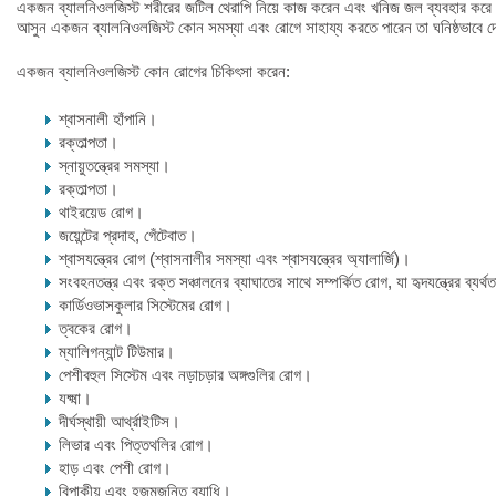
একজন ব্যালনিওলজিস্ট শরীরের জটিল থেরাপি নিয়ে কাজ করেন এবং খনিজ জল ব্যবহার করে
আসুন একজন ব্যালনিওলজিস্ট কোন সমস্যা এবং রোগে সাহায্য করতে পারেন তা ঘনিষ্ঠভাবে দ
একজন ব্যালনিওলজিস্ট কোন রোগের চিকিৎসা করেন:
শ্বাসনালী হাঁপানি।
রক্তাল্পতা।
স্নায়ুতন্ত্রের সমস্যা।
রক্তাল্পতা।
থাইরয়েড রোগ।
জয়েন্টের প্রদাহ, গেঁটেবাত।
শ্বাসযন্ত্রের রোগ (শ্বাসনালীর সমস্যা এবং শ্বাসযন্ত্রের অ্যালার্জি)।
সংবহনতন্ত্র এবং রক্ত সঞ্চালনের ব্যাঘাতের সাথে সম্পর্কিত রোগ, যা হৃদযন্ত্রের ব্যর
কার্ডিওভাসকুলার সিস্টেমের রোগ।
ত্বকের রোগ।
ম্যালিগন্যান্ট টিউমার।
পেশীবহুল সিস্টেম এবং নড়াচড়ার অঙ্গগুলির রোগ।
যক্ষ্মা।
দীর্ঘস্থায়ী আর্থ্রাইটিস।
লিভার এবং পিত্তথলির রোগ।
হাড় এবং পেশী রোগ।
বিপাকীয় এবং হজমজনিত ব্যাধি।