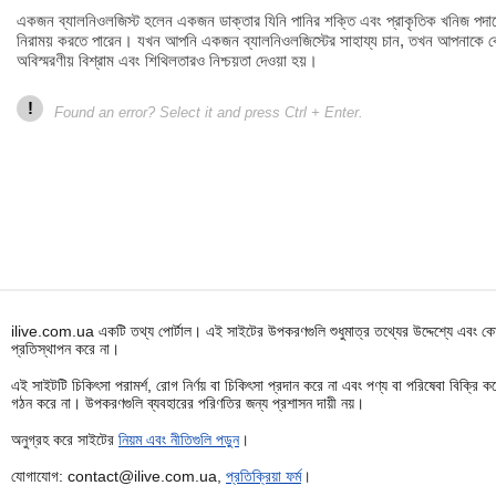
একজন ব্যালনিওলজিস্ট হলেন একজন ডাক্তার যিনি পানির শক্তি এবং প্রাকৃতিক খনিজ পদার্থ
নিরাময় করতে পারেন। যখন আপনি একজন ব্যালনিওলজিস্টের সাহায্য চান, তখন আপনাকে কে
অবিস্মরণীয় বিশ্রাম এবং শিথিলতারও নিশ্চয়তা দেওয়া হয়।
!
Found an error? Select it and press Ctrl + Enter.
ilive.com.ua একটি তথ্য পোর্টাল। এই সাইটের উপকরণগুলি শুধুমাত্র তথ্যের উদ্দেশ্যে এবং কোন
প্রতিস্থাপন করে না।
এই সাইটটি চিকিৎসা পরামর্শ, রোগ নির্ণয় বা চিকিৎসা প্রদান করে না এবং পণ্য বা পরিষেবা বিক্
গঠন করে না। উপকরণগুলি ব্যবহারের পরিণতির জন্য প্রশাসন দায়ী নয়।
অনুগ্রহ করে সাইটের
নিয়ম এবং নীতিগুলি পড়ুন
।
যোগাযোগ: contact@ilive.com.ua,
প্রতিক্রিয়া ফর্ম
।