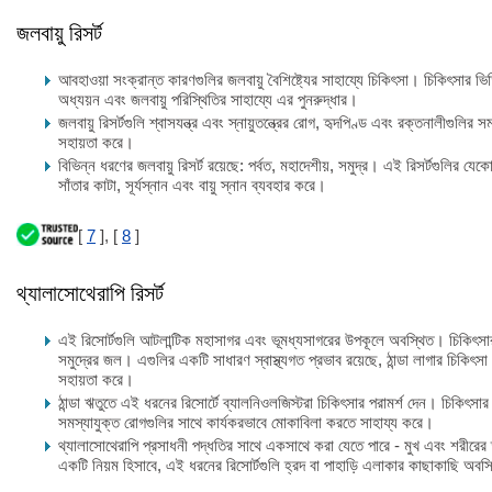
জলবায়ু রিসর্ট
আবহাওয়া সংক্রান্ত কারণগুলির জলবায়ু বৈশিষ্ট্যের সাহায্যে চিকিৎসা। চিকিৎসার ভিত্
অধ্যয়ন এবং জলবায়ু পরিস্থিতির সাহায্যে এর পুনরুদ্ধার।
জলবায়ু রিসর্টগুলি শ্বাসযন্ত্র এবং স্নায়ুতন্ত্রের রোগ, হৃদপিণ্ড এবং রক্তনালীগুলির 
সহায়তা করে।
বিভিন্ন ধরণের জলবায়ু রিসর্ট রয়েছে: পর্বত, মহাদেশীয়, সমুদ্র। এই রিসর্টগুলির যে
সাঁতার কাটা, সূর্যস্নান এবং বায়ু স্নান ব্যবহার করে।
[
7
], [
8
]
থ্যালাসোথেরাপি রিসর্ট
এই রিসোর্টগুলি আটলান্টিক মহাসাগর এবং ভূমধ্যসাগরের উপকূলে অবস্থিত। চিকিৎসা
সমুদ্রের জল। এগুলির একটি সাধারণ স্বাস্থ্যগত প্রভাব রয়েছে, ঠান্ডা লাগার চিকিৎসা 
সহায়তা করে।
ঠান্ডা ঋতুতে এই ধরনের রিসোর্টে ব্যালনিওলজিস্টরা চিকিৎসার পরামর্শ দেন। চিকিৎ
সমস্যাযুক্ত রোগগুলির সাথে কার্যকরভাবে মোকাবিলা করতে সাহায্য করে।
থ্যালাসোথেরাপি প্রসাধনী পদ্ধতির সাথে একসাথে করা যেতে পারে - মুখ এবং শরীরের 
একটি নিয়ম হিসাবে, এই ধরনের রিসোর্টগুলি হ্রদ বা পাহাড়ি এলাকার কাছাকাছি অবস