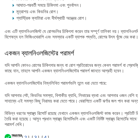
আঘাত-পরবর্তী সময়ে চিকিৎসা এবং পুনর্বাসন।
মূত্রাশয় এবং কিডনির রোগ।
গ্যাস্ট্রিক ক্যাটারা এবং দীর্ঘস্থায়ী অন্ত্রের রোগ।
এবং এটি ব্যালনিওলজিস্ট যে রোগগুলির চিকিৎসা করেন তার সম্পূর্ণ তালিকা নয়। ব্যালনিও
বিশেষত্ব হল ফিজিওথেরাপি এবং সমস্যার একটি ব্যাপক পদ্ধতি, রোগের উৎস খুঁজে বের করা
একজন ব্যালনিওলজিস্টের পরামর্শ
যদি আপনি কোনও রোগের চিকিৎসার জন্য বা রোগ প্রতিরোধের জন্য কেবল পরামর্শ বা প্রেসক
কাছে যান, তাহলে আপনি একজন ব্যালনিওলজিস্টের পরামর্শ জানতে আগ্রহী হবেন।
একজন ব্যালনিওলজিস্টের নিম্নলিখিত পরামর্শগুলি তুলে ধরা যেতে পারে:
যদি আপনার পেট, কিডনির সমস্যা, বিপাকীয় ব্যাধি, লিভারের ব্যথা এবং আপনার ওজন বেশি হয
সাহায্যে এই সমস্ত কিছু নিরাময় করা যেতে পারে। থেরাপিতে একটি ঝর্ণার জল পান করা অন্ত
বিভিন্ন ধরণের স্বাস্থ্য রিসোর্ট রয়েছে যেখানে একজন ব্যালনিওলজিস্ট কাজ করেন। প্রতিটি রিস
তৈরি করা হয়েছে। আসুন প্রধান স্বাস্থ্য রিসোর্টগুলি এবং একটি নির্দিষ্ট স্বাস্থ্য রিসোর্টের স
পরামর্শ দেখি।
[
2
], [
3
], [
4
]