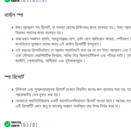
থার্মাল স্পা
উষ্ণ প্রস্রবণ সহ রিসোর্ট, যা সমস্ত রোগের চিকিৎসার জন্য ব্যবহৃত হয়। উষ্ণ প্
নিরাময় স্নানের জন্য ব্যবহৃত হয়।
যারা রক্ত সঞ্চালন ব্যাধি, স্নায়ুতন্ত্রের রোগ, দুর্বল রোগ প্রতিরোধ ক্ষমতা, পেশীবহুল স
ক্লান্তিতে ভুগছেন তাদের জন্য এই থার্মাল রিসোর্টটি উপযুক্ত।
এই ধরনের রিসোর্টগুলিতে যে প্রধান পদ্ধতিগুলি করা হয় তা হল উষ্ণ প্রস্রবণ এবং ব
এবং সৌনাতে থেরাপিউটিক বিশ্রাম, পানির নিচে জিমন্যাস্টিকস এবং সাঁতার কাটা। তাপ
জার্মানি, স্লোভেনিয়া, অস্ট্রিয়া এবং সুইজারল্যান্ড।
স্পা রিসোর্ট
চিকিৎসা এবং পুনরুদ্ধারমূলক রিসোর্ট যেখানে নিয়মিত কলের জল ব্যবহার করা হয়, তব
প্রয়োজনীয় তেল যুক্ত করা হয়।
যেকোনো স্যানিটোরিয়ামে একটি ব্যালনিওলজিক্যাল রিসোর্ট পাওয়া যাবে। বছরের যেক
এটি রিসোর্টটি কোন ঋতু বা জলবায়ু অঞ্চলে অবস্থিত তার উপর নির্ভর করে না।
[
5
], [
6
]