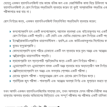
যেহেতু একজন ব্যালনিওলজিস্ট তার কাজে খনিজ জল এবং থেরাপিউটিক কাদা দিয়ে চিকিৎসা
ব্যালনিওলজিস্ট যে রোগ নির্ণয়ের পদ্ধতিগুলি ব্যবহার করেন তা খুবই অস্বাভাবিক পদ্ধতির 
পরীক্ষাগারে করা যায় না।
রোগ নির্ণয়ের জন্য, একজন ব্যালনিওলজিস্ট নিম্নলিখিত পদ্ধতিগুলি ব্যবহার করেন:
কলপোস্কোপি হল একটি কলপোস্কোপ, আলোক ব্যবস্থা এবং বাইনোকুলার সহ একটি যন্ত
রোগ নির্ণয়ের একটি পদ্ধতি। এটি যোনি এবং যোনির দেয়ালের রোগ নির্ণয়ের একটি প
ইলেক্ট্রোকার্ডিওগ্রাফিক ডায়াগনস্টিকস - হৃদপিণ্ড এবং কার্ডিওভাসকুলার সিস্টেমের কার
বুকের ফ্লুরোগ্রাফি।
কোলনোস্কোপি হলো শরীরে ঢোকানো একটি নল ব্যবহার করে বৃহৎ অন্ত্র এবং অন্ত্রের 
আল্ট্রাসাউন্ড ডায়াগনস্টিক পদ্ধতি।
ম্যামোগ্রাফি হল স্তন্যপায়ী গ্রন্থিগুলির জন্য একটি রোগ নির্ণয়ের পরীক্ষা।
এন্ডোস্কোপি হল এন্ডোস্কোপ নামক একটি যন্ত্র ব্যবহার করে অভ্যন্তরীণ অঙ্গ নির্ণয
রেক্টোম্যানোস্কোপি হল অন্ত্র এবং মলদ্বার শ্লেষ্মার একটি পরীক্ষা।
চোখের ফান্ডাস পরীক্ষা - স্নায়ুতন্ত্রের রোগ এবং চোখের রোগ নির্ণয়ের জন্য।
গ্যাস্ট্রিক জুস পরীক্ষা - পাকস্থলী এবং অন্ত্রের অবস্থা নির্ণয় এবং মূল্যায়ন করতে ব
যখন আপনি একজন ব্যালনিওলজিস্টের সাহায্য চান, তখন আপনাকে যেসব পরীক্ষা-নিরীক্ষা কর
ডাক্তার আপনার ব্যথার অভিযোগের ভিত্তিতে এবং সম্পূর্ণ পরীক্ষার পর পরীক্ষার একটি তালি