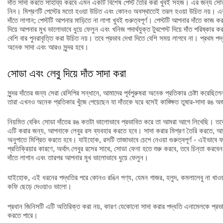
দাঁত সাদা করতে সাহায্য করবে এমন একটি বিশেষ পেস্ট তৈরি করা খুবই সহজ। এর জন্য সোড
নিন। মিশ্রণটি পেস্টের মতো হওয়া উচিত এবং কোনও অবস্থাতেই তরল হওয়া উচিত নয়। এক
দাঁতে লাগান; পেস্টটি আপনার মাড়িতে না লাগা খুবই গুরুত্বপূর্ণ। পেস্টটি আপনার দাঁতে কাজ
দিয়ে আপনার মুখ ভালোভাবে ধুয়ে ফেলুন এবং খনিজ পদার্থযুক্ত টুথপেস্ট দিয়ে দাঁত পরিষ্কা
বেশি বার পুনরাবৃত্তি করা উচিত নয়। তবে প্রভাব দেখা দিতে বেশি সময় লাগবে না। প্রথম পদ
অনেক সাদা এবং আরও সুন্দর হবে।
সোডা এবং লেবু দিয়ে দাঁত সাদা করা
সুন্দর দাঁতের জন্য সেরা রেসিপির সন্ধানে, আমাদের পূর্বপুরুষরা অনেক প্রতিকার চেষ্টা করেছিলে
তারা এখনও অনেক প্রতিকার খুঁজে পেয়েছেন যা দাঁতকে ঘরে বসেই কাঙ্ক্ষিত তুষার-সাদা রঙ অ
নিয়মিত বেকিং সোডা দাঁতের রঙ কতটা ভালোভাবে প্রভাবিত করে তা আমরা আগে লিখেছি। তব
এটি করার জন্য, আপনাকে লেবুর রস ব্যবহার করতে হবে। সাদা করার মিশ্রণ তৈরি করতে, 
অনুপাতে মিশ্রিত করতে হবে। যাইহোক, রসটি তাজাভাবে চেপে নেওয়া গুরুত্বপূর্ণ - এইভা
প্রতিক্রিয়ার কারণে, অর্থাৎ লেবুর রসের সাথে, সোডা ফেনা হতে শুরু করবে, তবে চিন্তা করব
দাঁতে লাগান এবং তারপর আপনার মুখ ভালোভাবে ধুয়ে ফেলুন।
যাইহোক, এই ধরনের পদ্ধতির পরে কোনও রঙিন পণ্য, যেমন গাজর, হলুদ, কমলালেবু না খাওয়
কফি ছেড়ে দেওয়াও ভালো।
প্রধান জিনিসটি এটি অতিরিক্ত করা নয়, কারণ যেকোনো সাদা করার পদ্ধতি এনামেলকে প্রভাব
করতে পারে।