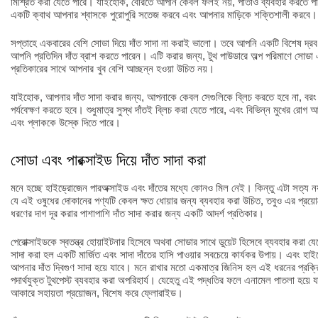
মিশ্রিত করা যেতে পারে। যাইহোক, বেরিতে আপনি কেবল ফলই নয়, পাতাও ব্যবহার করতে পারেন
একটি ক্বাথ আপনার শ্বাসকে পুরোপুরি সতেজ করবে এবং আপনার মাড়িকে শক্তিশালী করবে।
সপ্তাহে একবারের বেশি সোডা দিয়ে দাঁত সাদা না করাই ভালো। তবে আপনি একটি বিশেষ দ্রব
আপনি প্রতিদিন দাঁত ব্রাশ করতে পারেন। এটি করার জন্য, টুথ পাউডারে অল্প পরিমাণে সোড
প্রতিকারের সাথে আপনার খুব বেশি আচ্ছন্ন হওয়া উচিত নয়।
যাইহোক, আপনার দাঁত সাদা করার জন্য, আপনাকে কেবল সেগুলিকে ব্লিচ করতে হবে না, বরং আ
পর্যবেক্ষণ করতে হবে। শুধুমাত্র সুস্থ দাঁতই ব্লিচ করা যেতে পারে, এবং বিভিন্ন মুখের রোগ
এবং প্লাককে উস্কে দিতে পারে।
সোডা এবং পারক্সাইড দিয়ে দাঁত সাদা করা
মনে হচ্ছে হাইড্রোজেন পারঅক্সাইড এবং দাঁতের মধ্যে কোনও মিল নেই। কিন্তু এটা সত্য 
যে এই ওষুধের দোকানের পণ্যটি কেবল ক্ষত ধোয়ার জন্য ব্যবহার করা উচিত, তবুও এর প্রয়ো
ধরণের দাগ দূর করার পাশাপাশি দাঁত সাদা করার জন্য একটি আদর্শ প্রতিকার।
পেরোক্সাইডকে স্বতন্ত্র হোয়াইটনার হিসেবে অথবা সোডার সাথে ডুয়েট হিসেবে ব্যবহার করা যে
সাদা করা হল একটি মার্জিত এবং সাদা দাঁতের হাসি পাওয়ার সবচেয়ে কার্যকর উপায়। এবং হাই
আপনার দাঁত দ্বিগুণ সাদা হয়ে যাবে। মনে রাখার মতো একমাত্র জিনিস হল এই ধরনের প্রক্
পদার্থযুক্ত টুথপেস্ট ব্যবহার করা অপরিহার্য। যেহেতু এই পদ্ধতির ফলে এনামেল পাতলা হয়ে
আকারে সহায়তা প্রয়োজন, বিশেষ করে ফ্লোরাইড।