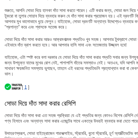
শুরুতে, আপনি সোডা দিয়ে হালকা দাঁত সাদা করতে পারেন। এটি করার জন্য, সোডা জল দিয়ে
টুকরো বা তুলার সোয়াব দিয়ে ব্যবহার করুন যে দাঁত সাদা করার প্রয়োজন হয়। এই দ্রবণটি কি
আপনার মুখ ভালোভাবে ধুয়ে ফেলুন। যাইহোক, সোডা দ্রবণটি অন্যান্য উদ্দেশ্যেও ব্যবহার কর
"প্রশান্ত" করে এবং শ্বাসকে সতেজ করে।
সোডা দিয়ে দাঁত সাদা করার আরও আক্রমণাত্মক পদ্ধতিও খুব সহজ। আপনার টুথব্রাশে সোডা লা
এইভাবে দাঁত ব্রাশ করতে হবে। আর আপনার হাসি সাদা এবং সতেজতায় উজ্জ্বল হবে!
যাইহোক, এটা স্পষ্ট করে বলা দরকার যে সোডা দিয়ে দাঁত সাদা করার পদ্ধতি সবার জন্য উপযু
জন্য উপযুক্ত যাদের মুখের রোগ নেই, পাশাপাশি দাঁতের সমস্যাও নেই। অতএব, যদি আপনি ম
সাধারণ ক্ষয়জনিত সমস্যায় ভুগছেন, তাহলে এই ধরনের পদ্ধতিগুলি প্রত্যাখ্যান করা বা কেব
ভাল।
[
1
]
সোডা দিয়ে দাঁত সাদা করার রেসিপি
সোডা দিয়ে দাঁত সাদা করা এত সহজ প্রক্রিয়া যে এই পদ্ধতির জন্য কোনও বিশেষ রেসিপি 
পণ্য হিসাবে এবং অন্যান্য সাদা করার এজেন্টের সাথে একত্রে উভয়ই ব্যবহার করা যেতে পার
উদাহরণস্বরূপ, সোডা হাইড্রোজেন পারঅক্সাইড, স্ট্রবেরি, বুনো স্ট্রবেরি, চূর্ণ অ্যাক্টিভেটেড কা