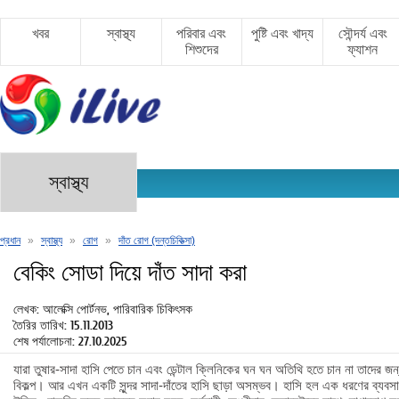
খবর
স্বাস্থ্য
পরিবার এবং
পুষ্টি এবং খাদ্য
সৌন্দর্য এবং
শিশুদের
ফ্যাশন
স্বাস্থ্য
প্রধান
»
স্বাস্থ্য
»
রোগ
»
দাঁত রোগ (দন্তচিকিত্সা)
বেকিং সোডা দিয়ে দাঁত সাদা করা
লেখক: আলেক্সি পোর্টনভ, পারিবারিক চিকিৎসক
তৈরির তারিখ: 15.11.2013
শেষ পর্যালোচনা: 27.10.2025
যারা তুষার-সাদা হাসি পেতে চান এবং ডেন্টাল ক্লিনিকের ঘন ঘন অতিথি হতে চান না তাদের জন্য 
বিকল্প। আর এখন একটি সুন্দর সাদা-দাঁতের হাসি ছাড়া অসম্ভব। হাসি হল এক ধরণের ব্যবসায়