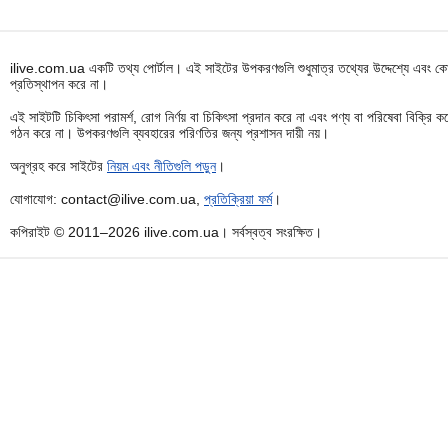
ilive.com.ua একটি তথ্য পোর্টাল। এই সাইটের উপকরণগুলি শুধুমাত্র তথ্যের উদ্দেশ্যে এবং কোন
প্রতিস্থাপন করে না।
এই সাইটটি চিকিৎসা পরামর্শ, রোগ নির্ণয় বা চিকিৎসা প্রদান করে না এবং পণ্য বা পরিষেবা বিক্
গঠন করে না। উপকরণগুলি ব্যবহারের পরিণতির জন্য প্রশাসন দায়ী নয়।
অনুগ্রহ করে সাইটের
নিয়ম এবং নীতিগুলি পড়ুন
।
যোগাযোগ: contact@ilive.com.ua,
প্রতিক্রিয়া ফর্ম
।
কপিরাইট © 2011–2026 ilive.com.ua। সর্বস্বত্ব সংরক্ষিত।