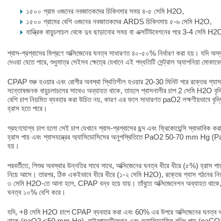
১৫০০ গ্রাম ওজনের নবজাতকদের চিকিৎসার সময় ৪-৫ সেমি H2O,
১৫০০ গ্রামের বেশি ওজনের নবজাতকদের ARDS চিকিৎসায় ৫-৬ সেমি H2O,
যান্ত্রিক বায়ুচলাচল থেকে দুধ ছাড়ানোর সময় বা এক্সটিউবেশনের পরে 3-4 সেমি H
শ্বাস-প্রশ্বাসের মিশ্রণে অক্সিজেনের ঘনত্ব সাধারণত ৪০-৫০% নির্ধারণ করা হয়। যদি অস্ব
দেওয়া যেতে পারে, শুধুমাত্র সেইসব ক্ষেত্রে যেখানে এই পদ্ধতিটি সেন্ট্রাল অ্যাপনিয়া মোকাবে
CPAP শুরু হওয়ার এবং রোগীর অবস্থা স্থিতিশীল হওয়ার 20-30 মিনিট পরে রক্তের গ্যাস 
সন্তোষজনক বায়ুচলাচলের সাথেও অব্যাহত থাকে, তাহলে শ্বাসনালীর চাপ 2 সেমি H2O ব
বেশি চাপ নিয়মিত ব্যবহার করা উচিত নয়, কারণ এর ফলে সাধারণত paO2 লক্ষণীয়ভাবে বৃদ
হ্রাস হতে পারে।
গ্রহণযোগ্য চাপ হলো সেই চাপ যেখানে শ্বাস-প্রশ্বাসের ছন্দ এবং ফ্রিকোয়েন্সি স্বাভাবিক কর
হ্রাস পায় এবং শ্বাসযন্ত্রের অ্যাসিডোসিসের অনুপস্থিতিতে PaO2 50-70 mm Hg (
হয়।
পরবর্তীতে, শিশুর অবস্থার উন্নতির সাথে সাথে, অক্সিজেনের ঘনত্ব ধীরে ধীরে (৫%) হ্রাস প
নিয়ে আসে। তারপর, ঠিক একইভাবে ধীরে ধীরে (১-২ সেমি H2O), রক্তের গ্যাস গঠনের নিয়ন্ত
৩ সেমি H2O-তে আনা হলে, CPAP বন্ধ হয়ে যায়। তাঁবুতে অক্সিজেনেশন অব্যাহত থাকে
ঘনত্ব ১০% বেশি করে।
যদি, +8 সেমি H2O চাপে CPAP ব্যবহার করা এবং 60% এর উপরে অক্সিজেনের ঘনত্ব থাকা 
থাকে (paO2 <50 mm Hg), হাইপোভেন্টিলেশন এবং অ্যাসিডোসিস বৃদ্ধি পায় (