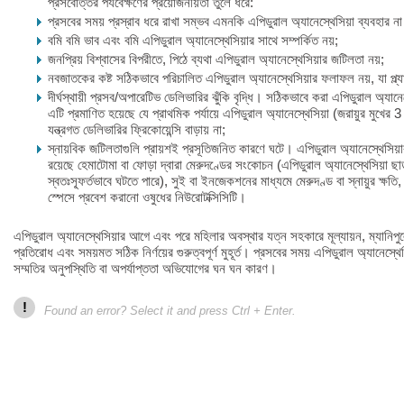
প্রসবোত্তর পর্যবেক্ষণের প্রয়োজনীয়তা তুলে ধরে:
প্রসবের সময় প্রস্রাব ধরে রাখা সম্ভব এমনকি এপিডুরাল অ্যানেস্থেসিয়া ব্যবহার ন
বমি বমি ভাব এবং বমি এপিডুরাল অ্যানেস্থেসিয়ার সাথে সম্পর্কিত নয়;
জনপ্রিয় বিশ্বাসের বিপরীতে, পিঠে ব্যথা এপিডুরাল অ্যানেস্থেসিয়ার জটিলতা নয়;
নবজাতকের কষ্ট সঠিকভাবে পরিচালিত এপিডুরাল অ্যানেস্থেসিয়ার ফলাফল নয়, যা প্ল্য
দীর্ঘস্থায়ী প্রসব/অপারেটিভ ডেলিভারির ঝুঁকি বৃদ্ধি। সঠিকভাবে করা এপিডুরাল অ্যানেস্
এটি প্রমাণিত হয়েছে যে প্রাথমিক পর্যায়ে এপিডুরাল অ্যানেস্থেসিয়া (জরায়ুর মুখের
যন্ত্রগত ডেলিভারির ফ্রিকোয়েন্সি বাড়ায় না;
স্নায়বিক জটিলতাগুলি প্রায়শই প্রসূতিজনিত কারণে ঘটে। এপিডুরাল অ্যানেস্থেসিয়ার
রয়েছে হেমাটোমা বা ফোড়া দ্বারা মেরুদণ্ডের সংকোচন (এপিডুরাল অ্যানেস্থেসিয়া ছ
স্বতঃস্ফূর্তভাবে ঘটতে পারে), সুই বা ইনজেকশনের মাধ্যমে মেরুদণ্ড বা স্নায়ুর ক্ষতি,
স্পেসে প্রবেশ করানো ওষুধের নিউরোটক্সিসিটি।
এপিডুরাল অ্যানেস্থেসিয়ার আগে এবং পরে মহিলার অবস্থার যত্ন সহকারে মূল্যায়ন, ম্যানি
প্রতিরোধ এবং সময়মত সঠিক নির্ণয়ের গুরুত্বপূর্ণ মুহূর্ত। প্রসবের সময় এপিডুরাল অ্যানেস্থ
সম্মতির অনুপস্থিতি বা অপর্যাপ্ততা অভিযোগের ঘন ঘন কারণ।
!
Found an error? Select it and press Ctrl + Enter.