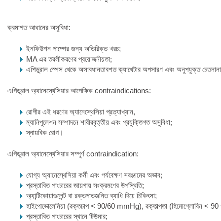
ক্রমাগত আধানের অসুবিধা:
ইনফিউশন পাম্পের জন্য অতিরিক্ত খরচ;
MA এর তরলীকরণের প্রয়োজনীয়তা;
এপিডুরাল স্পেস থেকে অসাবধানতাবশত ক্যাথেটার অপসারণ এবং অনুপযুক্ত চেতনা
এপিডুরাল অ্যানেস্থেসিয়ার আপেক্ষিক contraindications:
রোগীর এই ধরণের অ্যানেস্থেসিয়া প্রত্যাখ্যান,
ম্যানিপুলেশন সম্পাদনে শারীরবৃত্তীয় এবং প্রযুক্তিগত অসুবিধা;
স্নায়বিক রোগ।
এপিডুরাল অ্যানেস্থেসিয়ার সম্পূর্ণ contraindication:
যোগ্য অ্যানেস্থেসিয়া কর্মী এবং পর্যবেক্ষণ সরঞ্জামের অভাব;
প্রস্তাবিত পাংচারের জায়গায় সংক্রমণের উপস্থিতি;
অ্যান্টিকোয়াগুলেন্ট বা রক্তপাতজনিত ব্যাধি দিয়ে চিকিৎসা;
হাইপোভোলেমিয়া (রক্তচাপ < 90/60 mmHg), রক্তাল্পতা (হিমোগ্লোবিন < 90 গ্রাম
প্রস্তাবিত পাংচারের স্থানে টিউমার;