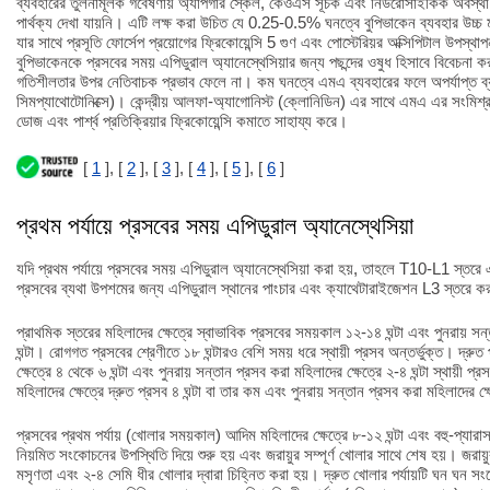
ব্যবহারের তুলনামূলক গবেষণায় অ্যাপগার স্কেল, কেওএস সূচক এবং নিউরোসাইকিক অবস্থা
পার্থক্য দেখা যায়নি। এটি লক্ষ করা উচিত যে 0.25-0.5% ঘনত্বে বুপিভাকেন ব্যবহার উচ্চ 
যার সাথে প্রসূতি ফোর্সেপ প্রয়োগের ফ্রিকোয়েন্সি 5 গুণ এবং পোস্টেরিয়র অক্সিপিটাল উপস্থ
বুপিভাকেনকে প্রসবের সময় এপিডুরাল অ্যানেস্থেসিয়ার জন্য পছন্দের ওষুধ হিসাবে বিবেচনা 
গতিশীলতার উপর নেতিবাচক প্রভাব ফেলে না। কম ঘনত্বে এমএ ব্যবহারের ফলে অপর্যাপ্ত ব্
সিমপ্যাথোটোনিক্সে)। কেন্দ্রীয় আলফা-অ্যাগোনিস্ট (ক্লোনিডিন) এর সাথে এমএ এর সংমিশ
ডোজ এবং পার্শ্ব প্রতিক্রিয়ার ফ্রিকোয়েন্সি কমাতে সাহায্য করে।
[
1
], [
2
], [
3
], [
4
], [
5
], [
6
]
প্রথম পর্যায়ে প্রসবের সময় এপিডুরাল অ্যানেস্থেসিয়া
যদি প্রথম পর্যায়ে প্রসবের সময় এপিডুরাল অ্যানেস্থেসিয়া করা হয়, তাহলে T10-L1 স্ত
প্রসবের ব্যথা উপশমের জন্য এপিডুরাল স্থানের পাংচার এবং ক্যাথেটারাইজেশন L3 স্তরে ক
প্রাথমিক স্তরের মহিলাদের ক্ষেত্রে স্বাভাবিক প্রসবের সময়কাল ১২-১৪ ঘন্টা এবং পুনরায় সন
ঘন্টা। রোগগত প্রসবের শ্রেণীতে ১৮ ঘন্টারও বেশি সময় ধরে স্থায়ী প্রসব অন্তর্ভুক্ত। দ্রু
ক্ষেত্রে ৪ থেকে ৬ ঘন্টা এবং পুনরায় সন্তান প্রসব করা মহিলাদের ক্ষেত্রে ২-৪ ঘন্টা স্থায়ী 
মহিলাদের ক্ষেত্রে দ্রুত প্রসব ৪ ঘন্টা বা তার কম এবং পুনরায় সন্তান প্রসব করা মহিলাদের ক্ষে
প্রসবের প্রথম পর্যায় (খোলার সময়কাল) আদিম মহিলাদের ক্ষেত্রে ৮-১২ ঘন্টা এবং বহু-প্যারাস ম
নিয়মিত সংকোচনের উপস্থিতি দিয়ে শুরু হয় এবং জরায়ুর সম্পূর্ণ খোলার সাথে শেষ হয়। জরায়ু
মসৃণতা এবং ২-৪ সেমি ধীর খোলার দ্বারা চিহ্নিত করা হয়। দ্রুত খোলার পর্যায়টি ঘন ঘন স