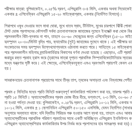
পরীক্ষার মাত্রা: বুপিভাকেইন, ০.২৫% দ্রবণ, এপিডুরালি ৩-৪ মিলি, একবার অথবা লিডোকেই
একবার ± এপিনেফ্রিন এপিডুরালি ১৫-২০ মাইক্রোগ্রাম, একবার (নির্দেশিত হিসাবে)।
শিরাপথে ওষুধ দেওয়ার ফলে মাথা ঘোরা, মুখে ধাতব স্বাদ, টিনিটাস, মুখের চারপাশে ঝিঁঝিঁ পোকা
টেস্ট ডোজ প্রশাসনের কৌশলটি সর্বদা চেতনানাশককে জাহাজের লুমেনে ইনজেক্ট করা থেকে ব
প্রসবকালীন বিটা-ব্লকার না পান, তাহলে ৩০-৬০ সেকেন্ডের জন্য এপিনেফ্রিন (১৫-২০ মাইক
হৃদস্পন্দন ২০-৩০/মিনিট বৃদ্ধি পায়, ক্যাথেটার (সুই) জাহাজের লুমেনে থাকে। এই পরীক্ষার ড
সংকোচনের সময় হৃদস্পন্দন উল্লেখযোগ্যভাবে ওঠানামা করতে পারে। সাহিত্যে ১৫ মাইক্রোগ্
পরে প্রসবকালীন মহিলার ব্র্যাডিকার্ডিয়ার বিকাশের বর্ণনা দেওয়া হয়েছে। এছাড়াও, এটি প্
জরায়ুর রক্ত প্রবাহ হ্রাস করে (হ্রাসের মাত্রা দৃশ্যত প্রাথমিক সিম্প্যাথিকোটোনিয়ার স্ত
মধ্যে যন্ত্রণার সৃষ্টি করে। এই ক্ষেত্রে, এপিনেফ্রিনযুক্ত এমএ দ্রবণগুলি প্রায়শই কেবল 
হয়।
সাবরাকনয়েড চেতনানাশক প্রয়োগের সাথে তীব্র তাপ, ত্বকের অসাড়তা এবং নিম্নাঙ্গের পেশীতে
প্রথম ৫ মিনিটের মধ্যে প্রতি মিনিটে গুরুত্বপূর্ণ কার্যকারিতা পর্যবেক্ষণ করা হয়, তারপর প্
প্রতি ১৫ মিনিটে। অ্যানেস্থেটিকের প্রথম ডোজ ধীরে ধীরে, ভগ্নাংশে, ২-৩ মিলি, ৩০-৬০ স
না হওয়া পর্যন্ত দেওয়া হয়: বুপিভাকেইন, ০.২৫% দ্রবণ, এপিডুরালি ১০-১২ মিলি, একবা
১০-১২ মিলি, একবার ± ১ ক্লোনিডিন এপিডুরালি ৫০-১৫০ এমসিজি, যেমন নির্দেশিত (সাধ
অনুসারে অব্যাহত থাকে: যদি দ্বিতীয় পিরিয়ড শুরু হওয়ার আগে ব্যথা হয়, তাহলে এমএ আবার দ
অ্যানেস্থেটিকের প্রাথমিক পরিমাণ প্রবর্তনের সাথে একটি অবিচ্ছিন্ন এপিডুরাল ইনফিউশন কর
এপিডুরাল অ্যানেস্থেশিয়ার কার্যকারিতার উপর নির্ভর করে প্রশাসনের হার সামঞ্জস্য করা হয়)