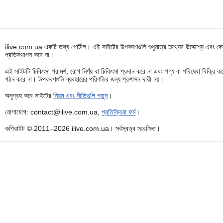
ilive.com.ua একটি তথ্য পোর্টাল। এই সাইটের উপকরণগুলি শুধুমাত্র তথ্যের উদ্দেশ্যে এবং কোন
প্রতিস্থাপন করে না।
এই সাইটটি চিকিৎসা পরামর্শ, রোগ নির্ণয় বা চিকিৎসা প্রদান করে না এবং পণ্য বা পরিষেবা বিক্
গঠন করে না। উপকরণগুলি ব্যবহারের পরিণতির জন্য প্রশাসন দায়ী নয়।
অনুগ্রহ করে সাইটের
নিয়ম এবং নীতিগুলি পড়ুন
।
যোগাযোগ: contact@ilive.com.ua,
প্রতিক্রিয়া ফর্ম
।
কপিরাইট © 2011–2026 ilive.com.ua। সর্বস্বত্ব সংরক্ষিত।