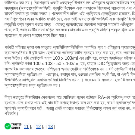
জটিলতাও কম নয়। নিরাপত্তার একটি গুরুত্বপূর্ণ উপাদান হল এপিডুরাল অ্যানেস্থেসিয়ার সম
সদস্যদের (অ্যানেস্থেসিওলজিস্ট, প্রসূতি বিশেষজ্ঞ এবং নবজাতক বিশেষজ্ঞ) সচেতনতা এবং 
তাৎক্ষণিকভাবে দূর করার ক্ষমতা। প্রসবকালীন মহিলা এই প্রক্রিয়ার কেন্দ্রবিন্দুতে রয়েছেন:
ম্যানিপুলেশনের জন্য অবহিত সম্মতি দেন, এবং তাই অ্যানেস্থেসিওলজিস্ট এবং প্রসূতি বিশেষজ
বস্তুনিষ্ঠ তথ্য প্রদান করতে বাধ্য। যেহেতু প্রসবোত্তর যেকোনো সমস্যা সহজেই এপিডুরাল
পারে, তাই প্রক্রিয়াটির সাথে জড়িত সকলকে (ডাক্তার এবং প্রসূতি মহিলা) প্রকৃত ঝুঁকি এবং
প্রয়োজন যা কেবল সময়ের সাথে মিলে যায়।
গর্ভবতী মহিলার দ্বারা কম মাত্রায় অ্যাসিটিলসালিসিলিক অ্যাসিড গ্রহণ এপিডুরাল অ্যানেস্
অ্যানেস্থেসিয়ার 6 ঘন্টা আগে হেপারিনের প্রফিল্যাকটিক ব্যবহার বন্ধ করা হয়, তবে প্রোথ
থাকা উচিত। যদি প্লেটলেট গণনা 100 x 103/ml এর বেশি হয়, তাহলে জমাটবদ্ধ পরীক্ষা ছা
যদি প্লেটলেট গণনা 100 x 103 - 50 x 103/ml হয়, তাহলে DIC সিন্ড্রোমের জন্য হেমোস্
স্বাভাবিক ফলাফলের ক্ষেত্রে, এপিডুরাল অ্যানেস্থেসিয়া প্রতিষেধক নয়। যদি প্লেটলেট 
অ্যানেস্থেসিয়া প্রতিষেধক। এছাড়াও, জরায়ুর দাগ, গুরুতর পেলভিক সংকীর্ণতা, বা একটি বি
উপস্থিতিতে এপিডুরাল অ্যানেস্থেসিয়া নির্দেশিত হয় না। সংক্রমণের সন্দেহ না হলে ঝিল্লির
অ্যানেস্থেসিয়ার জন্য প্রতিষেধক নয়।
নিম্ন জরায়ুতে সিজারিয়ান সেকশনের পরে যোনিপথে প্রসব বর্তমানে RA-এর প্রতিবন্ধকতা নয়
ব্যথাকে ঢেকে রাখতে পারে এই ধারণাটি অগ্রহণযোগ্য বলে মনে করা হয়, কারণ অ্যানেস্থেসি
প্রায়শই ব্যথাহীনভাবে ঘটে। জরায়ু ফেটে যাওয়ার সবচেয়ে নির্ভরযোগ্য লক্ষণ হল ব্যথা নয়, 
পরিবর্তন।
[
11
], [
12
], [
13
]