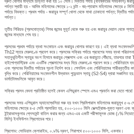
দ্রুত খোলার মাধ্যমে চিহ্নিত করা হয় ১০ সেমি। দ্বিতীয় পর্যায় (বহিষ্কারের সময়কাল) জরায়ুর 
পর্যন্ত স্থায়ী হয় - আদিম মহিলাদের ক্ষেত্রে ১-২ ঘন্টা - বহু-প্যারাস মহিলাদের ক্ষেত্রে ৫ মিনিট
পর্যায়ে বিভক্ত। প্রথম পর্যায় - জরায়ুর সম্পূর্ণ খোলা থেকে মাথা ঢোকানো পর্যন্ত; দ্বিতীয় পর্
পর্যন্ত।
তৃতীয় পিরিয়ড (প্রসবোত্তর) শিশুর জন্মের মুহূর্ত থেকে শুরু হয় এবং জরায়ুর দেয়াল থেকে প্ল
জন্মের মাধ্যমে শেষ হয়।
প্রসবের প্রথম পর্যায়ে ব্যথা সংকোচন এবং জরায়ুর খোলার কারণে হয়। এই ব্যথা সংবেদনগুলি 
Th12 স্তরে মেরুদণ্ডে প্রবেশ করে। প্রসবের সক্রিয় পর্যায়ে প্রবেশের সময় ব্যথা পরিচালনা
সহানুভূতিশীল স্নায়ুর অংশ হিসাবে জরায়ুর প্লেক্সাস এবং এর জরায়ুতে পৌঁছায়, তারপরে ত
হাইপোগ্যাস্ট্রিক এবং এওর্টিক প্লেক্সাসের মধ্য দিয়ে মেরুদণ্ডে প্রবেশ করে। পেরিনিয়ামে ব্য
এবং প্রসবের দ্বিতীয় পর্যায়ের সূচনা নির্দেশ করে। পেলভিস এবং পেরিনিয়ামের শারীরবৃত্তীয
বৃদ্ধি করে। পেরিনিয়ামের সংবেদনশীল উদ্ভাবন পুডেন্ডাল স্নায়ু (S2-S4) দ্বারা সঞ্চালিত হয়
ডার্মাটোমগুলিকে আবৃত করে।
সক্রিয় প্রসব বেদনা প্রতিষ্ঠিত হলেই কেবল এপিডুরাল স্পেসে এমএ প্রবর্তন করা যেতে পারে!
প্রসবের সময় এপিডুরাল অ্যানেস্থেসিয়া শুরু হয় যখন প্রিমিপারাস মহিলাদের জরায়ুমুখ ৫-৬ সে
মহিলাদের ক্ষেত্রে ৪-৫ সেমি প্রসারিত হয়, ৫০০-১০০০ মিলি ডেক্সট্রোজ-মুক্ত দ্রবণ এবং ক
ইন্ট্রাভাসকুলার প্লেসমেন্ট বাতিল করার জন্য এমএ-এর একটি পরীক্ষামূলক ডোজ (১% লি
মিলি) ইনফিউশন প্রিলোডের পরে।
প্রিলোড: সোডিয়াম ক্লোরাইড, ০.৯% দ্রবণ, শিরাপথে ৫০০-১০০০ মিলি, একবার।