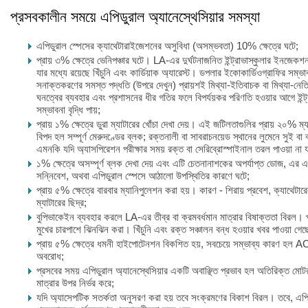
প্রসবকালীন সময়ে এপিডুরাল অ্যানেস্থেসিয়ার সমস্যা
এপিডুরাল স্পেসের ক্যাথেটারাইজেশনের অসুবিধা (অসম্ভবতা) 10% ক্ষেত্রে ঘটে;
প্রায় ৩% ক্ষেত্রে ভেনিপঞ্চার ঘটে। LA-এর দুর্ঘটনাজনিত ইন্ট্রাভাস্কুলার ইনজেকশন
যার মধ্যে রয়েছে খিঁচুনি এবং কার্ডিয়াক অ্যারেস্ট। ডপলার ইকোকার্ডিওগ্রাফির সম্ভাব
সনাক্তকরণের সমস্ত পদ্ধতি (উপরে দেখুন) প্রায়শই মিথ্যা-ইতিবাচক বা মিথ্যা-
ঘনত্বের ব্যবহার এবং প্রশাসনের ধীর গতির ফলে বিপর্যয়কর পরিণতি হওয়ার আগে ইন
সম্ভাবনা বৃদ্ধি পায়;
প্রায় ১% ক্ষেত্রে ডুরা ম্যাটারের খোঁচা দেখা দেয়। এই জটিলতাগুলির প্রায় ২০% ম্
বিপদ হল সম্পূর্ণ মেরুদণ্ডের ব্লক; রক্তনালী বা সাবরাচনয়েড স্থানের লুমেনে সুই বা
এমনকি যদি অ্যাসপিরেশন পরীক্ষার সময় রক্ত বা সেরিব্রোস্পাইনাল তরল পাওয়া না য
১% ক্ষেত্রে অসম্পূর্ণ ব্লক দেখা দেয় এবং এটি চেতনানাশকের অপর্যাপ্ত ডোজ, এর 
সন্নিবেশ, অথবা এপিডুরাল স্পেসে আঠালো উপস্থিতির কারণে ঘটে;
প্রায় ৫% ক্ষেত্রে বারবার ম্যানিপুলেশন করা হয়। কারণ - শিরায় প্রবেশ, ক্যাথেটারের 
ম্যাটারের ছিদ্র;
বুপিভাকেইন ব্যবহার করলে LA-এর তীব্র বা ক্রমবর্ধমান মাত্রার বিষাক্ততা বিরল। 
মুখের চারপাশে ঝিনঝিন করা। খিঁচুনি এবং রক্ত সঞ্চালন বন্ধ হওয়ার খবর পাওয়া গেছ
প্রায় ৫% ক্ষেত্রে ধমনী হাইপোটেনশন বিকশিত হয়, সবচেয়ে সম্ভাব্য কারণ হল ACC
অবরোধ;
প্রসবের সময় এপিডুরাল অ্যানেস্থেসিয়ার একটি অবাঞ্ছিত প্রভাব হল অতিরিক্ত মো
মাত্রার উপর নির্ভর করে;
যদি অ্যাসেপটিক সতর্কতা অনুসরণ করা হয় তবে সংক্রমণের বিকাশ বিরল। তবে, এপিডু