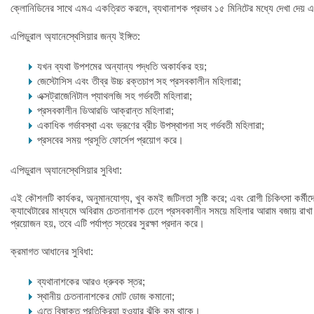
ক্লোনিডিনের সাথে এমএ একত্রিত করলে, ব্যথানাশক প্রভাব ১৫ মিনিটের মধ্যে দেখা দেয় এবং প
এপিডুরাল অ্যানেস্থেসিয়ার জন্য ইঙ্গিত:
যখন ব্যথা উপশমের অন্যান্য পদ্ধতি অকার্যকর হয়;
জেস্টোসিস এবং তীব্র উচ্চ রক্তচাপ সহ প্রসবকালীন মহিলারা;
এক্সট্রাজেনিটাল প্যাথলজি সহ গর্ভবতী মহিলারা;
প্রসবকালীন ডিআরডি আক্রান্ত মহিলারা;
একাধিক গর্ভাবস্থা এবং ভ্রূণের ব্রীচ উপস্থাপনা সহ গর্ভবতী মহিলারা;
প্রসবের সময় প্রসূতি ফোর্সেপ প্রয়োগ করে।
এপিডুরাল অ্যানেস্থেসিয়ার সুবিধা:
এই কৌশলটি কার্যকর, অনুমানযোগ্য, খুব কমই জটিলতা সৃষ্টি করে; এবং রোগী চিকিৎসা কর্মী
ক্যাথেটারের মাধ্যমে অবিরাম চেতনানাশক ঢেলে প্রসবকালীন সময়ে মহিলার আরাম বজায় রাখা
প্রয়োজন হয়, তবে এটি পর্যাপ্ত স্তরের সুরক্ষা প্রদান করে।
ক্রমাগত আধানের সুবিধা:
ব্যথানাশকের আরও ধ্রুবক স্তর;
স্থানীয় চেতনানাশকের মোট ডোজ কমানো;
এতে বিষাক্ত প্রতিক্রিয়া হওয়ার ঝুঁকি কম থাকে।