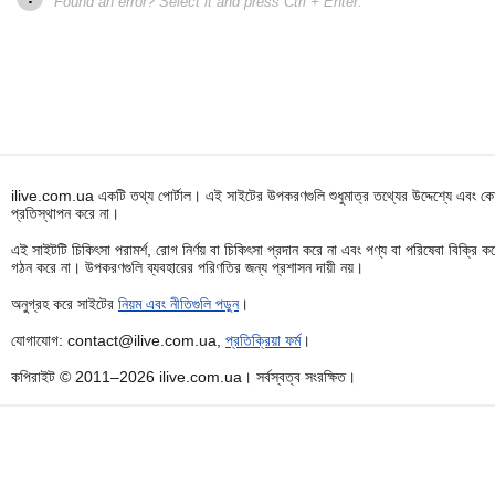
Found an error? Select it and press Ctrl + Enter.
ilive.com.ua একটি তথ্য পোর্টাল। এই সাইটের উপকরণগুলি শুধুমাত্র তথ্যের উদ্দেশ্যে এবং কোন
প্রতিস্থাপন করে না।
এই সাইটটি চিকিৎসা পরামর্শ, রোগ নির্ণয় বা চিকিৎসা প্রদান করে না এবং পণ্য বা পরিষেবা বিক্
গঠন করে না। উপকরণগুলি ব্যবহারের পরিণতির জন্য প্রশাসন দায়ী নয়।
অনুগ্রহ করে সাইটের
নিয়ম এবং নীতিগুলি পড়ুন
।
যোগাযোগ: contact@ilive.com.ua,
প্রতিক্রিয়া ফর্ম
।
কপিরাইট © 2011–2026 ilive.com.ua। সর্বস্বত্ব সংরক্ষিত।