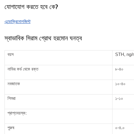
যোগাযোগ করতে হবে কে?
এন্ডোক্রিনোলজিস্ট
স্বাভাবিক সিরাম গ্রোথ হরমোন ঘনত্ব
বয়স
STH, ng/
নাভির কর্ড থেকে রক্ত
৮-৪০
নবজাতক
১০-৪০
শিশুরা
১-১০
প্রাপ্তবয়স্ক:
পুরুষ
০-৪.০