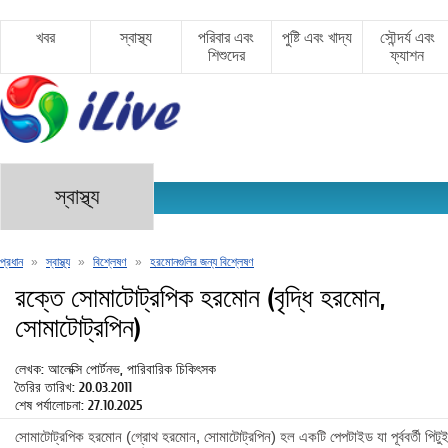
খবর
স্বাস্থ্য
পরিবার এবং
পুষ্টি এবং খাদ্য
সৌন্দর্য এবং
শিশুদের
ফ্যাশন
স্বাস্থ্য
প্রধান
»
স্বাস্থ্য
»
বিশ্লেষণ
»
হরমোনগুলির জন্য বিশ্লেষণ
রক্তে সোমাটোট্রপিক হরমোন (বৃদ্ধি হরমোন,
সোমাটোট্রপিন)
লেখক: আলেক্সি পোর্টনভ, পারিবারিক চিকিৎসক
তৈরির তারিখ: 20.03.2011
শেষ পর্যালোচনা: 27.10.2025
সোমাটোট্রপিক হরমোন (গ্রোথ হরমোন, সোমাটোট্রপিন) হল একটি পেপটাইড যা পূর্ববর্তী পিটুইটা