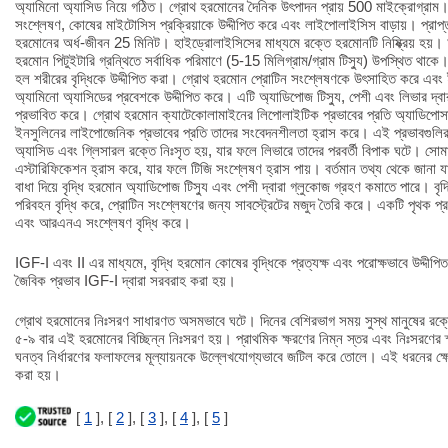
অ্যামিনো অ্যাসিড নিয়ে গঠিত। গ্রোথ হরমোনের দৈনিক উৎপাদন প্রায় 500 মাইক্রোগ্রাম
সংশ্লেষণ, কোষের মাইটোসিস প্রক্রিয়াকে উদ্দীপিত করে এবং লাইপোলাইসিস বাড়ায়। প্রাপ্
হরমোনের অর্ধ-জীবন 25 মিনিট। হাইড্রোলাইসিসের মাধ্যমে রক্তে হরমোনটি নিষ্ক্রিয় হয়। 
হরমোন পিটুইটারি গ্রন্থিতে সর্বাধিক পরিমাণে (5-15 মিলিগ্রাম/গ্রাম টিস্যু) উপস্থিত থা
হল শরীরের বৃদ্ধিকে উদ্দীপিত করা। গ্রোথ হরমোন প্রোটিন সংশ্লেষণকে উৎসাহিত করে এবং ইন
অ্যামিনো অ্যাসিডের প্রবেশকে উদ্দীপিত করে। এটি অ্যাডিপোজ টিস্যু, পেশী এবং লিভার দ
প্রভাবিত করে। গ্রোথ হরমোন ক্যাটেকোলামাইনের লিপোলাইটিক প্রভাবের প্রতি অ্যাডিপোস
ইনসুলিনের লাইপোজেনিক প্রভাবের প্রতি তাদের সংবেদনশীলতা হ্রাস করে। এই প্রভাবগুলির 
অ্যাসিড এবং গ্লিসারল রক্তে নিঃসৃত হয়, যার ফলে লিভারে তাদের পরবর্তী বিপাক ঘটে। সো
এস্টারিফিকেশন হ্রাস করে, যার ফলে টিজি সংশ্লেষণ হ্রাস পায়। বর্তমান তথ্য থেকে জানা যায
বাধা দিয়ে বৃদ্ধি হরমোন অ্যাডিপোজ টিস্যু এবং পেশী দ্বারা গ্লুকোজ গ্রহণ কমাতে পারে। ব
পরিবহন বৃদ্ধি করে, প্রোটিন সংশ্লেষণের জন্য সাবস্ট্রেটের মজুদ তৈরি করে। একটি পৃথক প্র
এবং আরএনএ সংশ্লেষণ বৃদ্ধি করে।
IGF-I এবং II এর মাধ্যমে, বৃদ্ধি হরমোন কোষের বৃদ্ধিকে প্রত্যক্ষ এবং পরোক্ষভাবে উদ্দ
জৈবিক প্রভাব IGF-I দ্বারা সরবরাহ করা হয়।
গ্রোথ হরমোনের নিঃসরণ সাধারণত অসমভাবে ঘটে। দিনের বেশিরভাগ সময় সুস্থ মানুষের রক্
৫-৯ বার এই হরমোনের বিচ্ছিন্ন নিঃসরণ হয়। প্রাথমিক ক্ষরণের নিম্ন স্তর এবং নিঃসরণের স
ঘনত্ব নির্ধারণের ফলাফলের মূল্যায়নকে উল্লেখযোগ্যভাবে জটিল করে তোলে। এই ধরনের ক্ষেত
করা হয়।
[
1
], [
2
], [
3
], [
4
], [
5
]