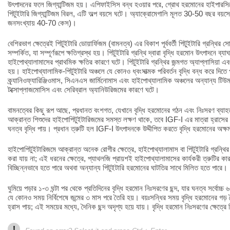
উৎপাদনের ফলে জিগ্যান্টিজম হয়। এপিফাইসিস বন্ধ হওয়ার পরে, গ্রোথ হরমোনের হাইপারসিক
পিটুইটারি জিগ্যান্টিজম বিরল, এটি অল্প বয়সে ঘটে। অ্যাক্রোমেগালি মূলত 30-50 বছর বয়সে ঘ
জনসংখ্যায় 40-70 কেস)।
বেশিরভাগ ক্ষেত্রেই পিটুইটারি ডোয়ার্ফিজম (বামনত্ব) এর বিকাশ পূর্ববর্তী পিটুইটারি গ্রন্থ
সম্পর্কিত, যা সম্পূর্ণরূপে ক্ষতিগ্রস্থ হয়। পিটুইটারি গ্রন্থি দ্বারা বৃদ্ধি হরমোন উৎপাদনে ব্য
হাইপোথ্যালামাসের প্রাথমিক ক্ষতির কারণে ঘটে। পিটুইটারি গ্রন্থির জন্মগত অ্যাপ্লাসিয়া 
হয়। হাইপোথ্যালামিক-পিটুইটারি অঞ্চলে যে কোনও ধ্বংসাত্মক পরিবর্তন বৃদ্ধি বন্ধ করে দিতে
ক্র্যানিওফ্যারিঞ্জিওমাস, সিএনএস জার্মিনোমাস এবং হাইপোথ্যালামিক অঞ্চলের অন্যান্য টিউমা
টক্সোপ্লাজমোসিস এবং সেরিব্রাল অ্যানিউরিজমের কারণে ঘটে।
বামনত্বের কিছু রূপ আছে, প্রধানত বংশগত, যেখানে বৃদ্ধি হরমোনের গঠন এবং নিঃসরণ ব্যাহত 
আক্রান্ত শিশুদের হাইপোপিটুইটারিজমের সমস্ত লক্ষণ থাকে, তবে IGF-I এর মাত্রা হ্রাসে
ঘনত্ব বৃদ্ধি পায়। প্রধান ত্রুটি হল IGF-I উৎপাদনকে উদ্দীপিত করতে বৃদ্ধি হরমোনের অক্
হাইপোপিটুইটারিজমে আক্রান্ত অনেক রোগীর ক্ষেত্রে, হাইপোথ্যালামাস বা পিটুইটারি গ্রন্থি
করা যায় না; এই ধরনের ক্ষেত্রে, প্যাথলজি প্রায়শই হাইপোথ্যালামাসের কার্যকরী ত্রুটির
বিচ্ছিন্নভাবে হতে পারে অথবা অন্যান্য পিটুইটারি হরমোনের ঘাটতির সাথে মিলিত হতে পারে।
ঘুমিয়ে পড়ার ১-৩ ঘন্টা পর থেকে প্রতিদিনের বৃদ্ধি হরমোন নিঃসরণের ছন্দ, যার ঘনত্ব সর্ব
যে কোনও সময় নির্বিশেষে জন্মের ৩ মাস পরে তৈরি হয়। বয়ঃসন্ধির সময় বৃদ্ধি হরমোনের গড় 
হ্রাস পায়; এই সময়ের মধ্যে, দৈনিক ছন্দ অদৃশ্য হয়ে যায়। বৃদ্ধি হরমোন নিঃসরণের ক্ষেত্রে ল
!