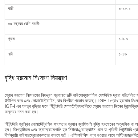
নারী
০-১৮.০
৬০ বছরের বেশি বয়সী:
পুরুষ
১-৯.০
নারী
১-১৬
বৃদ্ধি হরমোন নিঃসরণ নিয়ন্ত্রণ
গ্রোথ হরমোন নিঃসরণের নিয়ন্ত্রণ প্রধানত দুটি হাইপোথ্যালামিক পেপটাইড দ্বারা পরিচা
উদ্দীপিত করে এবং সোমাটোস্ট্যাটিন, যার বিপরীত প্রভাব রয়েছে। IGF-I গ্রোথ হরমোন নিঃস
IGF-I এর ঘনত্ব বৃদ্ধির ফলে পিটুইটারি সোমাটোট্রফগুলিতে গ্রোথ হরমোন জিনের ট্রান্সক্রি
অনুসারে দমন করা হয়।
পিটুইটারি গ্রন্থির সোমাটোট্রপিক ফাংশনের প্রধান ব্যাধিগুলি বৃদ্ধি হরমোনের অত্যধিক বা অপর
হয়। জিগ্যান্টিজম এবং অ্যাক্রোমেগালি হল নিউরোএন্ডোক্রাইন রোগ যা পূর্ববর্তী পিটুইটারি গ্র
দীর্ঘস্থায়ী হাইপারপ্রোডাকশনের কারণে ঘটে। এপিফাইসিস বন্ধ হওয়ার আগে অস্টিওজেনেসি