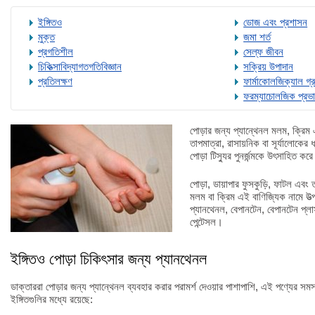
ইঙ্গিতও
ডোজ এবং প্রশাসন
মুক্ত
জমা শর্ত
প্রগতিশীল
সেল্ফ জীবন
চিকিত্সাবিদ্যাগতগতিবিজ্ঞান
সক্রিয় উপাদান
প্রতিলক্ষণ
ফার্মাকোলজিক্যাল গ্র
ফরম্যাচোলজিক প্রভ
পোড়ার জন্য প্যান্থেনল মলম, ক্রিম এব
তাপমাত্রা, রাসায়নিক বা সূর্যালোকের 
পোড়া টিস্যুর পুনর্জন্মকে উৎসাহিত কর
পোড়া, ডায়াপার ফুসকুড়ি, ফাটল এবং 
মলম বা ক্রিম এই বাণিজ্যিক নামে উত্প
প্যানথেনল, বেপানটেন, বেপানটেন প্লাস 
পেন্টেসল।
ইঙ্গিতও পোড়া চিকিৎসার জন্য প্যানথেনল
ডাক্তাররা পোড়ার জন্য প্যান্থেনল ব্যবহার করার পরামর্শ দেওয়ার পাশাপাশি, এই পণ্যের সমস
ইঙ্গিতগুলির মধ্যে রয়েছে: