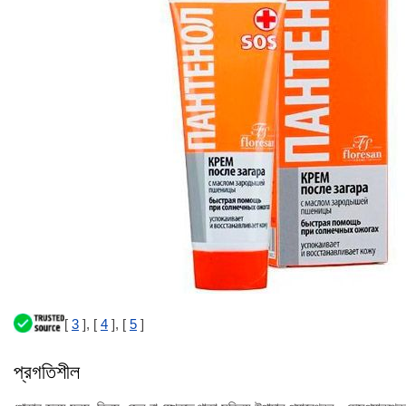
[
3
], [
4
], [
5
]
প্রগতিশীল