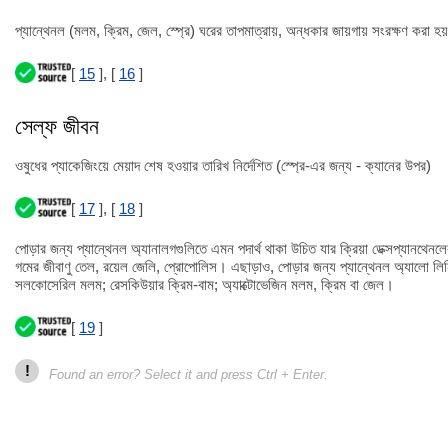
প্যান্থেনল (মলম, ক্রিম, জেল, স্প্রে) ঘরের তাপমাত্রায়, অন্ধকার জায়গায় সংরক্ষণ করা হয
[
15
], [
16
]
সেল্ফ জীবন
ওষুধের প্যাকেজিংয়ে মেয়াদ শেষ হওয়ার তারিখ নির্দেশিত (স্প্রে-এর জন্য - ক্যানের উপর)
[
17
], [
18
]
পোড়ার জন্য প্যান্থেনল অ্যানালগগুলিতে এমন পদার্থ থাকা উচিত যার ক্রিয়া ডেক্সপ্যানথেনল
গমের জীবাণু তেল, রয়েল জেলি, প্রোপোলিস। এছাড়াও, পোড়ার জন্য প্যান্থেনল অ্যালো লিনিমে
সলকোসেরিল মলম; রেসকিউয়ার ক্রিম-বাম; অ্যাক্টোভেজিন মলম, ক্রিম বা জেল।
[
19
]
!
Found an error? Select it and press Ctrl + Enter.