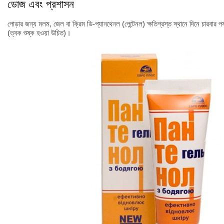
ডোজ এবং প্রশাসন
পোড়ার জন্য মলম, জেল বা ক্রিম ডি-প্যানথেনল (পেন্টেনল) ক্ষতিগ্রস্ত স্থানে দিনে চারবার পর
(ত্বক শুষ্ক হওয়া উচিত)।