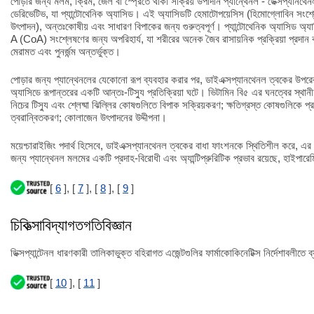
পোড়ার জন্য মলম, ক্রিম, জেল বা স্প্রেতে থাকা সক্রিয় উপাদান প্যান্থেনল - ডেক্সপ্যানথ
ডেরিভেটিভ, যা প্যান্টোথেনিক অ্যাসিড। এই অ্যাসিডটি হেমাটোপয়েসিস (হিমোগ্লোবিন সংশ্লে
উৎপাদন), অন্তঃকোষীয় এবং সাধারণ বিপাকের জন্য গুরুত্বপূর্ণ। প্যান্টোথেনিক অ্যাসি
A (CoA) সংশ্লেষণের জন্য অপরিহার্য, যা শরীরের অনেক জৈব রাসায়নিক প্রক্রিয়া প্রদান করে
মেরামত এবং পুনর্জন্ম অন্তর্ভুক্ত।
পোড়ার জন্য প্যান্থেনলের যেকোনো রূপ ব্যবহার করার পর, ডাইএক্সপ্যানথেনল ত্বকের উপরের 
অ্যাসিডে রূপান্তরের একটি আন্তঃ-টিস্যু প্রতিক্রিয়া ঘটে। ভিটামিন বি৫ এর ঘনত্বের স্থানীয
নিচের টিস্যু এবং শ্লেষ্মা ঝিল্লির কোষগুলিতে বিপাক সক্রিয়করণ; ক্ষতিগ্রস্ত কোষগুলিকে 
ত্বরান্বিতকরণ; কোলাজেন উৎপাদনের উদ্দীপনা।
ময়েশ্চারাইজিং পদার্থ হিসেবে, ডাইএক্সপ্যানথেনল ত্বকের বাধা ফাংশনকে স্থিতিশীল করে, এর
জন্য প্যান্থেনল মলমের একটি প্রদাহ-বিরোধী এবং অ্যান্টিপ্রুরিটিক প্রভাব রয়েছে, হাইপারেম
[
6
], [
7
], [
8
], [
9
]
চিকিত্সাবিদ্যাগতগতিবিজ্ঞান
ডিক্সপ্যান্টেনল ধারণকারী তালিকাভুক্ত বহিরাগত এজেন্টগুলির ফার্মাকোকিনেটিক্স নির্দেশাবলীতে ব
[
10
], [
11
]