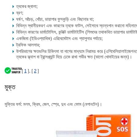
ত্বকের জ্বালা;
ব্রণ;
ঘর্ষণ, আঁচড়, খোঁচা, ডায়াপার ফুসকুড়ি এবং বিছানার ঘা;
বিভিন্ন স্থানীয়করণ এবং কারণের ত্বকে ফাটল, সেইসাথে স্তন্যপান করানো মহিলাদের
বিভিন্ন কারণের ডার্মাটোসিস, কন্টাক্ট ডার্মাটাইটিস (শিশুদের তথাকথিত ডায়াপার ডার্মাট
একজিমা (ইডিওপ্যাথিক) এরিথেমেটাস এবং প্যাপুলার পর্যায়ে;
ট্রফিক আলসার;
উপরিভাগের ক্ষতগুলির চিকিৎসা যা দাগের মাধ্যমে নিরাময় করে (এপিথেলিয়ালাইজেশন
ত্বকের ফ্ল্যাপ বা ট্রান্সপ্ল্যান্ট দিয়ে ঢেকে রাখা গভীর ক্ষত (ভালো খোদাইয়ের জন্য)।
[
1
], [
2
]
মুক্ত
মুক্তির ফর্ম: মলম, ক্রিম, জেল, স্প্রে, দুধ এবং ফোম (বেপানটেন)।