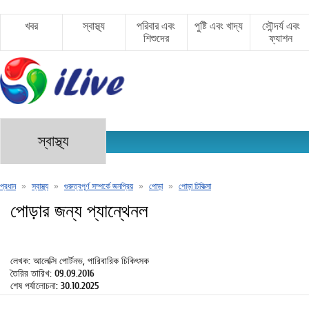
খবর
স্বাস্থ্য
পরিবার এবং
পুষ্টি এবং খাদ্য
সৌন্দর্য এবং
শিশুদের
ফ্যাশন
স্বাস্থ্য
প্রধান
»
স্বাস্থ্য
»
গুরুত্বপূর্ণ সম্পর্কে জনপ্রিয়
»
পোড়া
»
পোড়া চিকিত্সা
পোড়ার জন্য প্যান্থেনল
লেখক: আলেক্সি পোর্টনভ, পারিবারিক চিকিৎসক
তৈরির তারিখ: 09.09.2016
শেষ পর্যালোচনা: 30.10.2025