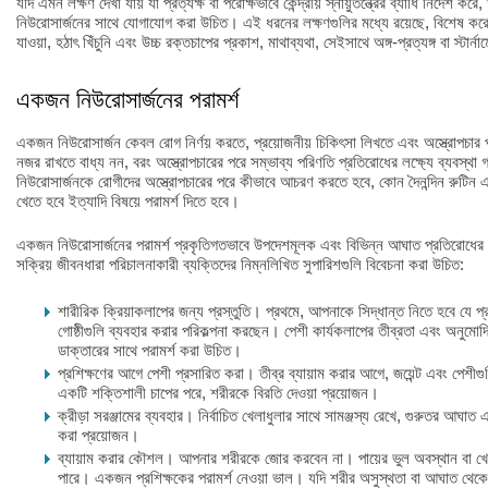
যদি এমন লক্ষণ দেখা যায় যা প্রত্যক্ষ বা পরোক্ষভাবে কেন্দ্রীয় স্নায়ুতন্ত্রের ব্যাধি নির্দ
নিউরোসার্জনের সাথে যোগাযোগ করা উচিত। এই ধরনের লক্ষণগুলির মধ্যে রয়েছে, বিশেষ করে
যাওয়া, হঠাৎ খিঁচুনি এবং উচ্চ রক্তচাপের প্রকাশ, মাথাব্যথা, সেইসাথে অঙ্গ-প্রত্যঙ্গ বা স্টার্
একজন নিউরোসার্জনের পরামর্শ
একজন নিউরোসার্জন কেবল রোগ নির্ণয় করতে, প্রয়োজনীয় চিকিৎসা লিখতে এবং অস্ত্রোপচার পর
নজর রাখতে বাধ্য নন, বরং অস্ত্রোপচারের পরে সম্ভাব্য পরিণতি প্রতিরোধের লক্ষ্যে ব্যবস
নিউরোসার্জনকে রোগীদের অস্ত্রোপচারের পরে কীভাবে আচরণ করতে হবে, কোন দৈনন্দিন রুটিন 
খেতে হবে ইত্যাদি বিষয়ে পরামর্শ দিতে হবে।
একজন নিউরোসার্জনের পরামর্শ প্রকৃতিগতভাবে উপদেশমূলক এবং বিভিন্ন আঘাত প্রতিরোধের লক
সক্রিয় জীবনধারা পরিচালনাকারী ব্যক্তিদের নিম্নলিখিত সুপারিশগুলি বিবেচনা করা উচিত:
শারীরিক ক্রিয়াকলাপের জন্য প্রস্তুতি। প্রথমে, আপনাকে সিদ্ধান্ত নিতে হবে যে 
গোষ্ঠীগুলি ব্যবহার করার পরিকল্পনা করছেন। পেশী কার্যকলাপের তীব্রতা এবং অনুম
ডাক্তারের সাথে পরামর্শ করা উচিত।
প্রশিক্ষণের আগে পেশী প্রসারিত করা। তীব্র ব্যায়াম করার আগে, জয়েন্ট এবং পেশীগু
একটি শক্তিশালী চাপের পরে, শরীরকে বিরতি দেওয়া প্রয়োজন।
ক্রীড়া সরঞ্জামের ব্যবহার। নির্বাচিত খেলাধুলার সাথে সামঞ্জস্য রেখে, গুরুতর আঘাত
করা প্রয়োজন।
ব্যায়াম করার কৌশল। আপনার শরীরকে জোর করবেন না। পায়ের ভুল অবস্থান বা খ
পারে। একজন প্রশিক্ষকের পরামর্শ নেওয়া ভাল। যদি শরীর অসুস্থতা বা আঘাত থেকে স