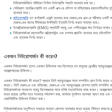
নিউরোসার্জারিতে পজিট্রন নির্গমন টমোগ্রাফি পদ্ধতি ব্যবহার করা হয়।
সেরিব্রাল অ্যাঞ্জিওগ্রাফি হল একটি এক্স-রে কৌশল যা মস্তিষ্কের রক্তনালীগুলির সুনির্
ব্যবহার করে।
মাইলোগ্রাফি
হল কনট্রাস্ট এজেন্ট ব্যবহার করে মেরুদণ্ডের এক্স-রে পরীক্ষার একটি পদ
মেরুদণ্ডের খালের টিউমারের উপস্থিতি ইত্যাদি নির্ণয় করতে সাহায্য করে।
ইলেক্ট্রোমায়োগ্রাফি (EMG) পদ্ধতিটি স্নায়ু এবং পেশীতন্ত্রের ক্ষত নির্ণয়ের লক্ষ্যে
নিউরোসার্জনরা রক্তনালীর আল্ট্রাসাউন্ড এবং ডপলার স্ক্যানিং ব্যবহার করে স্টেনোসিস 
এবং ব্লকেজ নির্ণয় করেন।
একজন নিউরোসার্জন কী করেন?
একজন নিউরোসার্জন হলেন একজন চিকিৎসক যার বিশেষত্ব হল মানুষের কেন্দ্রীয় স্নায়ুতন্ত্রে
অস্ত্রোপচারের চিকিৎসা।
একজন নিউরোসার্জন কী করেন? প্রথমে তিনি স্নায়ুতন্ত্রের সাথে সম্পর্কিত রোগ নির্ণয় করেন 
করেন। তিনি মেরুদণ্ড এবং মস্তিষ্ক, মেরুদণ্ড এবং স্নায়ুতন্ত্রের রোগগত ব্যাধি সম্পর্কিত 
নিউরোসার্জনরা সাধারণত স্নায়ু বিশেষজ্ঞদের সাথে ঘনিষ্ঠ সহযোগিতায় কাজ করেন। অস্ত্রোপচার 
মধ্যে রয়েছে রোগীর যত্ন সহকারে পর্যবেক্ষণ করা, কার্যকর পুনর্বাসন ব্যবস্থা গ্রহণ করা এবং
থেরাপিউটিক চিকিৎসা নির্ধারণ করা।
নিউরোসার্জনদের অনুশীলনে সবচেয়ে সাধারণ রোগগত অবস্থার মধ্যে রয়েছে বিভিন্ন কারণের ক্