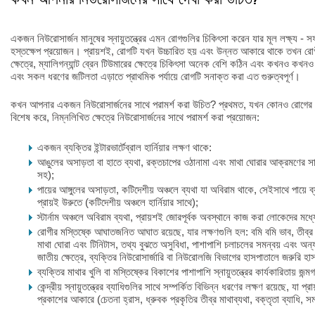
একজন নিউরোসার্জন মানুষের স্নায়ুতন্ত্রের এমন রোগগুলির চিকিৎসা করেন যার মূল লক্ষ্য - স
হস্তক্ষেপ প্রয়োজন। প্রায়শই, রোগটি যখন উচ্চারিত হয় এবং উন্নত আকারে থাকে তখন রো
ক্ষেত্রে, ম্যালিগন্যান্ট ব্রেন টিউমারের ক্ষেত্রে চিকিৎসা অনেক বেশি কঠিন এবং কখনও ক
এবং সকল ধরণের জটিলতা এড়াতে প্রাথমিক পর্যায়ে রোগটি সনাক্ত করা এত গুরুত্বপূর্ণ।
কখন আপনার একজন নিউরোসার্জনের সাথে পরামর্শ করা উচিত? প্রথমত, যখন কোনও রোগের বিক
বিশেষ করে, নিম্নলিখিত ক্ষেত্রে নিউরোসার্জনের সাথে পরামর্শ করা প্রয়োজন:
একজন ব্যক্তির ইন্টারভার্টেব্রাল হার্নিয়ার লক্ষণ থাকে:
আঙুলের অসাড়তা বা হাতে ব্যথা, রক্তচাপের ওঠানামা এবং মাথা ঘোরার আক্রমণের সাথে 
সহ);
পায়ের আঙ্গুলের অসাড়তা, কটিদেশীয় অঞ্চলে ব্যথা যা অবিরাম থাকে, সেইসাথে পায়ে ব
প্রায়ই উরুতে (কটিদেশীয় অঞ্চলে হার্নিয়ার সাথে);
স্টার্নাম অঞ্চলে অবিরাম ব্যথা, প্রায়শই জোরপূর্বক অবস্থানে কাজ করা লোকেদের মধ্যে 
রোগীর মস্তিষ্কে আঘাতজনিত আঘাত রয়েছে, যার লক্ষণগুলি হল: বমি বমি ভাব, তীব্র 
মাথা ঘোরা এবং টিনিটাস, তথ্য বুঝতে অসুবিধা, পাশাপাশি চলাচলের সমন্বয় এবং অন্
জাতীয় ক্ষেত্রে, ব্যক্তির নিউরোসার্জারি বা নিউরোলজি বিভাগের হাসপাতালে জরুরি হাস
ব্যক্তির মাথার খুলি বা মস্তিষ্কের বিকাশের পাশাপাশি স্নায়ুতন্ত্রের কার্যকারিতায় জন্
কেন্দ্রীয় স্নায়ুতন্ত্রের ব্যাধিগুলির সাথে সম্পর্কিত বিভিন্ন ধরণের লক্ষণ রয়েছে, যা প
প্রকাশের আকারে (চেতনা হ্রাস, ধ্রুবক প্রকৃতির তীব্র মাথাব্যথা, বক্তৃতা ব্যাধি, স