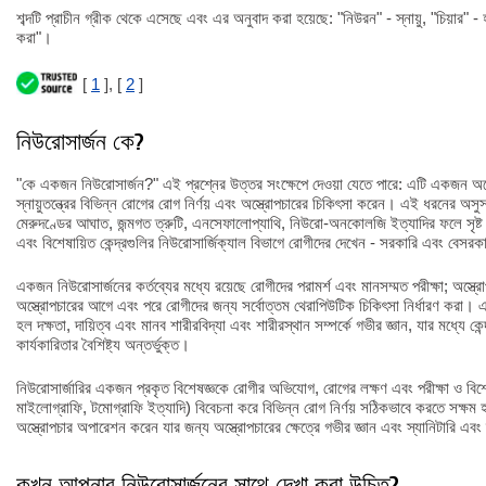
শব্দটি প্রাচীন গ্রীক থেকে এসেছে এবং এর অনুবাদ করা হয়েছে: "নিউরন" - স্নায়ু, "চিয়ার" - হ
করা"।
[
1
], [
2
]
নিউরোসার্জন কে?
"কে একজন নিউরোসার্জন?" এই প্রশ্নের উত্তর সংক্ষেপে দেওয়া যেতে পারে: এটি একজন অস্ত্রো
স্নায়ুতন্ত্রের বিভিন্ন রোগের রোগ নির্ণয় এবং অস্ত্রোপচারের চিকিৎসা করেন। এই ধরনের অসু
মেরুদণ্ডের আঘাত, জন্মগত ত্রুটি, এনসেফালোপ্যাথি, নিউরো-অনকোলজি ইত্যাদির ফলে সৃষ্ট
এবং বিশেষায়িত কেন্দ্রগুলির নিউরোসার্জিক্যাল বিভাগে রোগীদের দেখেন - সরকারি এবং বেসরকা
একজন নিউরোসার্জনের কর্তব্যের মধ্যে রয়েছে রোগীদের পরামর্শ এবং মানসম্মত পরীক্ষা; অস্ত্র
অস্ত্রোপচারের আগে এবং পরে রোগীদের জন্য সর্বোত্তম থেরাপিউটিক চিকিৎসা নির্ধারণ করা। 
হল দক্ষতা, দায়িত্ব এবং মানব শারীরবিদ্যা এবং শারীরস্থান সম্পর্কে গভীর জ্ঞান, যার মধ্যে কেন্দ্
কার্যকারিতার বৈশিষ্ট্য অন্তর্ভুক্ত।
নিউরোসার্জারির একজন প্রকৃত বিশেষজ্ঞকে রোগীর অভিযোগ, রোগের লক্ষণ এবং পরীক্ষা ও বিশ
মাইলোগ্রাফি, টমোগ্রাফি ইত্যাদি) বিবেচনা করে বিভিন্ন রোগ নির্ণয় সঠিকভাবে করতে সক্ষম
অস্ত্রোপচার অপারেশন করেন যার জন্য অস্ত্রোপচারের ক্ষেত্রে গভীর জ্ঞান এবং স্যানিটারি এবং 
কখন আপনার নিউরোসার্জনের সাথে দেখা করা উচিত?