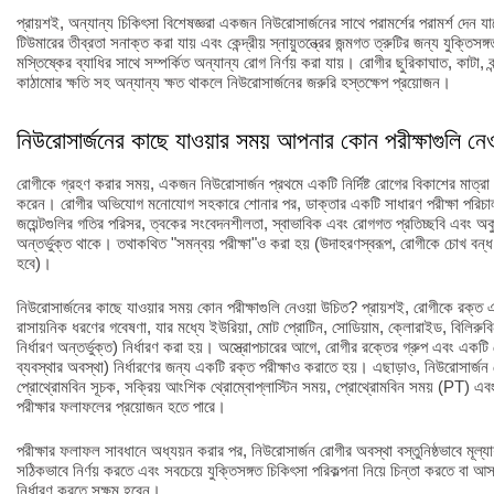
প্রায়শই, অন্যান্য চিকিৎসা বিশেষজ্ঞরা একজন নিউরোসার্জনের সাথে পরামর্শের পরামর্শ দেন যাতে 
টিউমারের তীব্রতা সনাক্ত করা যায় এবং কেন্দ্রীয় স্নায়ুতন্ত্রের জন্মগত ত্রুটির জন্য যুক্তিসঙ
মস্তিষ্কের ব্যাধির সাথে সম্পর্কিত অন্যান্য রোগ নির্ণয় করা যায়। রোগীর ছুরিকাঘাত, কাটা, বন্দ
কাঠামোর ক্ষতি সহ অন্যান্য ক্ষত থাকলে নিউরোসার্জনের জরুরি হস্তক্ষেপ প্রয়োজন।
নিউরোসার্জনের কাছে যাওয়ার সময় আপনার কোন পরীক্ষাগুলি নে
রোগীকে গ্রহণ করার সময়, একজন নিউরোসার্জন প্রথমে একটি নির্দিষ্ট রোগের বিকাশের মাত্রা
করেন। রোগীর অভিযোগ মনোযোগ সহকারে শোনার পর, ডাক্তার একটি সাধারণ পরীক্ষা পরিচাল
জয়েন্টগুলির গতির পরিসর, ত্বকের সংবেদনশীলতা, স্বাভাবিক এবং রোগগত প্রতিচ্ছবি এবং অকু
অন্তর্ভুক্ত থাকে। তথাকথিত "সমন্বয় পরীক্ষা"ও করা হয় (উদাহরণস্বরূপ, রোগীকে চোখ বন্ধ
হবে)।
নিউরোসার্জনের কাছে যাওয়ার সময় কোন পরীক্ষাগুলি নেওয়া উচিত? প্রায়শই, রোগীকে রক্ত এ
রাসায়নিক ধরণের গবেষণা, যার মধ্যে ইউরিয়া, মোট প্রোটিন, সোডিয়াম, ক্লোরাইড, বিলির
নির্ধারণ অন্তর্ভুক্ত) নির্ধারণ করা হয়। অস্ত্রোপচারের আগে, রোগীর রক্তের গ্রুপ এবং একটি
ব্যবস্থার অবস্থা) নির্ধারণের জন্য একটি রক্ত পরীক্ষাও করাতে হয়। এছাড়াও, নিউরোসার্জন
প্রোথ্রোমবিন সূচক, সক্রিয় আংশিক থ্রোম্বোপ্লাস্টিন সময়, প্রোথ্রোমবিন সময় (PT) 
পরীক্ষার ফলাফলের প্রয়োজন হতে পারে।
পরীক্ষার ফলাফল সাবধানে অধ্যয়ন করার পর, নিউরোসার্জন রোগীর অবস্থা বস্তুনিষ্ঠভাবে মূল্
সঠিকভাবে নির্ণয় করতে এবং সবচেয়ে যুক্তিসঙ্গত চিকিৎসা পরিকল্পনা নিয়ে চিন্তা করতে বা আ
নির্ধারণ করতে সক্ষম হবেন।