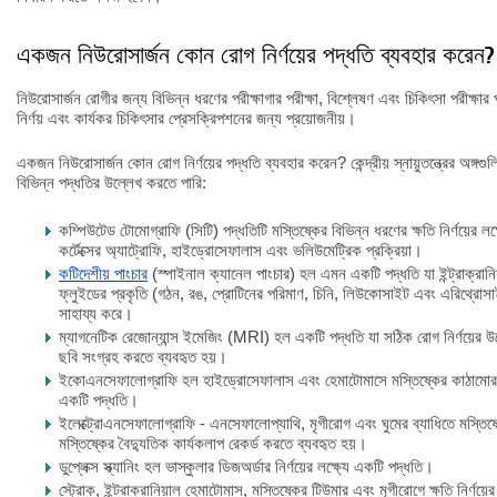
একজন নিউরোসার্জন কোন রোগ নির্ণয়ের পদ্ধতি ব্যবহার করেন?
নিউরোসার্জন রোগীর জন্য বিভিন্ন ধরণের পরীক্ষাগার পরীক্ষা, বিশ্লেষণ এবং চিকিৎসা পরীক্ষার পর
নির্ণয় এবং কার্যকর চিকিৎসার প্রেসক্রিপশনের জন্য প্রয়োজনীয়।
একজন নিউরোসার্জন কোন রোগ নির্ণয়ের পদ্ধতি ব্যবহার করেন? কেন্দ্রীয় স্নায়ুতন্ত্রের অঙ্গগু
বিভিন্ন পদ্ধতির উল্লেখ করতে পারি:
কম্পিউটেড টোমোগ্রাফি (সিটি) পদ্ধতিটি মস্তিষ্কের বিভিন্ন ধরণের ক্ষতি নির্ণয়ের লক্
কর্টেক্সের অ্যাট্রোফি, হাইড্রোসেফালাস এবং ভলিউমেট্রিক প্রক্রিয়া।
কটিদেশীয় পাংচার
(স্পাইনাল ক্যানেল পাংচার) হল এমন একটি পদ্ধতি যা ইন্ট্রাক্রানি
ফ্লুইডের প্রকৃতি (গঠন, রঙ, প্রোটিনের পরিমাণ, চিনি, লিউকোসাইট এবং এরিথ্রোসাইট
সাহায্য করে।
ম্যাগনেটিক রেজোন্যান্স ইমেজিং (MRI) হল একটি পদ্ধতি যা সঠিক রোগ নির্ণয়ের উদ্দ
ছবি সংগ্রহ করতে ব্যবহৃত হয়।
ইকোএনসেফালোগ্রাফি হল হাইড্রোসেফালাস এবং হেমাটোমাসে মস্তিষ্কের কাঠামোর স্থা
একটি পদ্ধতি।
ইলেক্ট্রোএনসেফালোগ্রাফি - এনসেফালোপ্যাথি, মৃগীরোগ এবং ঘুমের ব্যাধিতে মস্তিষ্
মস্তিষ্কের বৈদ্যুতিক কার্যকলাপ রেকর্ড করতে ব্যবহৃত হয়।
ডুপ্লেক্স স্ক্যানিং হল ভাস্কুলার ডিজঅর্ডার নির্ণয়ের লক্ষ্যে একটি পদ্ধতি।
স্ট্রোক, ইন্ট্রাক্রানিয়াল হেমাটোমাস, মস্তিষ্কের টিউমার এবং মৃগীরোগে ক্ষতি নির্ণয়ের উ