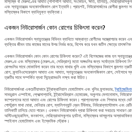
মস্তিষ্ক বা মেরুদণ্ডের আঘাত (পাশাপাশি আঘাত, সংকোচন, ক্ষতি, হার্নিয়া), সেরিব্রোভাসকুলার
এবং স্নায়ুতন্ত্রের অনকোলজিকাল রোগ ইত্যাদি। প্রায়শই, নিউরোসার্জনের রোগীরা জন্মগত স
মস্তিষ্কের বিকাশে ব্যাধিযুক্ত ব্যক্তিরা।
একজন নিউরোসার্জন কোন রোগের চিকিৎসা করেন?
একজন নিউরোসার্জন স্নায়ুতন্ত্রের বিভিন্ন ব্যাধিতে আক্রান্ত রোগীদের অস্ত্রোপচার করেন
ব্যক্তির জীবন তার কাজের মানের উপর নির্ভর করে, বিশেষ করে যখন জটিল ক্ষেত্রে তাৎক্ষণিক 
একজন নিউরোসার্জন কোন কোন রোগের চিকিৎসা করেন? এই বিশেষজ্ঞের কাজ হল স্নায়ুতন্ত্রের
মেরুদণ্ড এবং মস্তিষ্কের (মেরুদণ্ড, সেরিব্রাল) মতো অঙ্গগুলির জন্য সর্বোত্তম চিকিৎসা নির
রোগগুলির সাথে মোকাবিলা করেন তার মধ্যে মাথার খুলি এবং মস্তিষ্কের বিকাশে জন্মগত ত্রুট
রোগ, ক্র্যানিওসেরেব্রাল আঘাত এবং আঘাত, স্নায়ুতন্ত্রের অনকোলজিকাল রোগ, সেইসাথে স্নায়ু
ত্রুটির সাথে সম্পর্কিত ব্যথা সিন্ড্রোমগুলি লক্ষ্য করা উচিত।
নিউরোসার্জনরা একচেটিয়াভাবে ইন্ট্রাক্রানিয়াল হেমাটোমাস এবং খুলির ফ্র্যাকচার,
ট্রাইজেমিনা
সাবডুরাল এম্পাইমা, প্লেক্সোপ্যাথি, ইন্ট্রাসেরিব্রাল হেমোরেজ, অকুলার মেলানোমাস, নিউরো
কম্প্রেশনের মতো আঘাত এবং রোগের চিকিৎসা করেন। প্রাপ্তবয়স্ক এবং শিশুদের মধ্যে ভেস্ট
পোস্টুরাল মাথা ঘোরা, মেনিয়ার রোগ, ম্যালিগন্যান্ট ব্রেন টিউমার, নিউরোব্লাস্টোমাস এবং র
তালিকাটি চালিয়ে যেতে পারেন। একজন নিউরোসার্জন দ্বারা চিকিৎসা করা সবচেয়ে সাধারণ রোগ
অস্টিওকন্ড্রোসিস, কনকাশন, সেরিব্রোভাসকুলার দুর্ঘটনা, মস্তিষ্কের ভাস্কুলার অস্বাভাবিক
স্পাইনাল হেমাটোমাস এবং ইস্কেমিক স্ট্রোক।