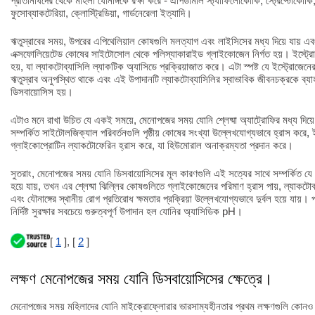
প্রতিনিধিদের থেকে মহিলা যৌনাঙ্গকে রক্ষা করে - এপিডার্মাল স্ট্যাফিলোকোকি, স্ট্রেপ্টোকোক
ফুসোব্যাকটেরিয়া, ক্লোস্ট্রিডিয়া, গার্ডনেরেলা ইত্যাদি।
ঋতুস্রাবের সময়, উপরের এপিথেলিয়াল কোষগুলি মলত্যাগ এবং লাইসিসের মধ্য দিয়ে যায় এবং
এক্সফোলিয়েটেড কোষের সাইটোসোল থেকে পলিস্যাকারাইড গ্লাইকোজেন নির্গত হয়। ইস্ট্রো
হয়, যা ল্যাকটোব্যাসিলি ল্যাকটিক অ্যাসিডে প্রক্রিয়াজাত করে। এটা স্পষ্ট যে ইস্ট্রোজেনে
ঋতুস্রাব অনুপস্থিত থাকে এবং এই উপাদানটি ল্যাকটোব্যাসিলির স্বাভাবিক জীবনচক্রকে ব্
ডিসবায়োসিস হয়।
এটাও মনে রাখা উচিত যে একই সময়ে, মেনোপজের সময় যোনি শ্লেষ্মা অ্যাট্রোফির মধ্য দিয়ে
সম্পর্কিত সাইটোলজিক্যাল পরিবর্তনগুলি পৃষ্ঠীয় কোষের সংখ্যা উল্লেখযোগ্যভাবে হ্রাস করে
গ্লাইকোপ্রোটিন ল্যাকটোফেরিন হ্রাস করে, যা হিউমোরাল অনাক্রম্যতা প্রদান করে।
সুতরাং, মেনোপজের সময় যোনি ডিসবায়োসিসের মূল কারণগুলি এই সত্যের সাথে সম্পর্কিত যে 
হয়ে যায়, তখন এর শ্লেষ্মা ঝিল্লির কোষগুলিতে গ্লাইকোজেনের পরিমাণ হ্রাস পায়, ল্যাকটোব
এবং যৌনাঙ্গের স্থানীয় রোগ প্রতিরোধ ক্ষমতার প্রক্রিয়া উল্লেখযোগ্যভাবে দুর্বল হয়ে যায
নির্দিষ্ট সুরক্ষার সবচেয়ে গুরুত্বপূর্ণ উপাদান হল যোনির অ্যাসিডিক pH।
[
1
], [
2
]
লক্ষণ মেনোপজের সময় যোনি ডিসবায়োসিসের ক্ষেত্রে।
মেনোপজের সময় মহিলাদের যোনি মাইক্রোফ্লোরার ভারসাম্যহীনতার প্রথম লক্ষণগুলি কোনও 