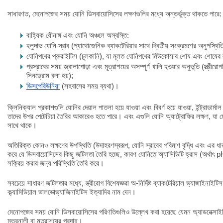
সাধারণত, মেনোপজের সময় যোনি ডিসবায়োসিসের লক্ষণগুলির মধ্যে অন্তর্ভুক্ত থাকতে পারে:
বাহ্যিক যৌনাঙ্গ এবং যোনি অঞ্চলে অস্বস্তি:
হলুদাভ যোনি স্রাব (প্যাথোজেনিক ব্যাকটেরিয়ার সাথে দ্বিতীয় সংক্রমণের অনুপস্থি
যোনিপথের প্রুরাইটিস (চুলকানি), যা মূলত যোনিপথের মিউকোসার শোষ এবং শোষের 
প্রস্রাবের সময় জ্বালাপোড়া এবং মূত্রাশয়ের অসম্পূর্ণ খালি হওয়ার অনুভূতি (স্ত্রী
সিনড্রোম বলা হয়);
ডিসপেরিউনিয়া
(সহবাসের সময় ব্যথা)।
ক্লিনিক্যাল প্রকাশগুলি যোনির দেয়াল পাতলা হয়ে যাওয়া এবং বিবর্ণ হয়ে যাওয়া, ইন্ট্রাডা
তাদের উপর পেটেচিয়া তৈরির আকারেও হতে পারে। এবং এগুলি যোনি অ্যাট্রোফির লক্ষণ, যা 
সাথে থাকে।
অতিরিক্ত কোনও লক্ষণের উপস্থিতি (উদাহরণস্বরূপ, যোনি স্রাবের পরিমাণ বৃদ্ধি এবং এর ধার
করে যে ডিসবায়োসিসের কিছু জটিলতা তৈরি হচ্ছে, কারণ যোনিতে অ্যাসিডিটি হ্রাস (অর্থাৎ pH 
সক্রিয় করার জন্য পরিস্থিতি তৈরি করে।
সবচেয়ে সাধারণ জটিলতার মধ্যে, স্ত্রীরোগ বিশেষজ্ঞরা অ-নির্দিষ্ট ব্যাকটেরিয়াল ভ্যাজাইনাইটি
ক্ল্যামিডিয়াল ভালভোভ্যাজিনাইটিস ইত্যাদির নাম দেন।
মেনোপজের সময় যোনি ডিসবায়োসিসের পরিণতিগুলিও উল্লেখ করা হয়েছে যেমন অ্যাডনেক্সাইট
মূত্রনালী বা মূত্রাশয়ের প্রদাহ।