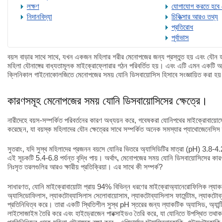
লক্ষণ
যোগাযোগ করতে হবে
নিদানবিদ্যা
চিকিত্সার আরও তথ্য
প্রতিরোধ
পূর্বাভাস
বয়স বাড়ার সাথে সাথে, যখন একজন মহিলার শরীর মেনোপজের জন্য প্রস্তুত হয় এবং যৌন 
মহিলা যৌনাঙ্গের বাধ্যতামূলক মাইক্রোফ্লোরার গঠন পরিবর্তিত হয়। এবং এটি এমন একটি অ
ক্লিনিকাল গাইনোকোলজিতে মেনোপজের সময় যোনি ডিসবায়োসিস হিসাবে সংজ্ঞায়িত করা হয
কারণসমূহ মেনোপজের সময় যোনি ডিসবায়োসিসের ক্ষেত্রে।
নারীদেহে বয়স-সম্পর্কিত পরিবর্তনের কারণ অধ্যয়ন করে, গবেষকরা যোনিপথের মাইক্রোবায়ো
করেছেন, যা বয়স্ক মহিলাদের যৌন ক্ষেত্রের সাথে সম্পর্কিত অনেক সমস্যার প্যাথোজেনেসিস 
সুতরাং, যদি সুস্থ মহিলাদের প্রজনন বয়সে যোনির ভিতরে অ্যাসিডিটির মাত্রা (pH) 3.8-4.
এই সূচকটি 5.4-6.8 পর্যন্ত বৃদ্ধি পায়। অর্থাৎ, মেনোপজের সময় যোনি ডিসবায়োসিসের কারণ
নিঃসৃত তরলগুলির আরও ক্ষারীয় প্রতিক্রিয়া। এর সাথে কী সম্পর্ক?
সাধারণত, যোনি মাইক্রোবায়োটা প্রায় 94% বিভিন্ন ধরণের মাইক্রোঅ্যানেরোফিলিক ল্যাকট
অ্যাসিডোফিলাস, ল্যাকটোব্যাসিলাস সেলোবায়োসাম, ল্যাকটোব্যাসিলাস ফার্মেন্টাম, ল্যাকটোব্যাসি
প্রতিনিধিত্ব করে। তারা একটি স্থিতিশীল সুস্থ pH স্তরের জন্য ল্যাকটিক অ্যাসিড, অ্যান
লাইসোজাইম তৈরি করে এবং হাইড্রোজেন পারক্সাইডও তৈরি করে, যা যোনিতে উপস্থিত তথাকথি