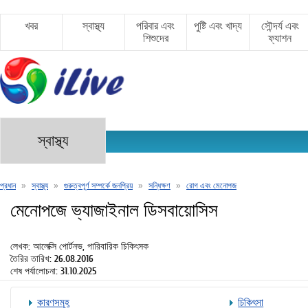
খবর
স্বাস্থ্য
পরিবার এবং
পুষ্টি এবং খাদ্য
সৌন্দর্য এবং
শিশুদের
ফ্যাশন
স্বাস্থ্য
প্রধান
»
স্বাস্থ্য
»
গুরুত্বপূর্ণ সম্পর্কে জনপ্রিয়
»
সন্ধিক্ষণ
»
রোগ এবং মেনোপজ
মেনোপজে ভ্যাজাইনাল ডিসবায়োসিস
লেখক: আলেক্সি পোর্টনভ, পারিবারিক চিকিৎসক
তৈরির তারিখ: 26.08.2016
শেষ পর্যালোচনা: 31.10.2025
কারণসমূহ
চিকিৎসা