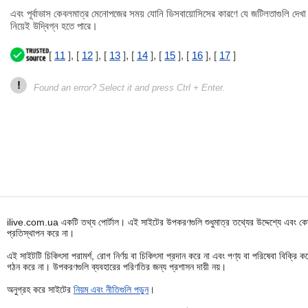
এবং পূর্বাভাস কেবলমাত্র মেনোপজের সময় যোনি ডিসবায়োসিসের কারণে যে জটিলতাগুলি দেখ
নিয়েই উদ্বিগ্ন হতে পারে।
[
11
], [
12
], [
13
], [
14
], [
15
], [
16
], [
17
]
!
Found an error? Select it and press Ctrl + Enter.
ilive.com.ua একটি তথ্য পোর্টাল। এই সাইটের উপকরণগুলি শুধুমাত্র তথ্যের উদ্দেশ্যে এবং কোন
প্রতিস্থাপন করে না।
এই সাইটটি চিকিৎসা পরামর্শ, রোগ নির্ণয় বা চিকিৎসা প্রদান করে না এবং পণ্য বা পরিষেবা বিক্
গঠন করে না। উপকরণগুলি ব্যবহারের পরিণতির জন্য প্রশাসন দায়ী নয়।
অনুগ্রহ করে সাইটের
নিয়ম এবং নীতিগুলি পড়ুন
।