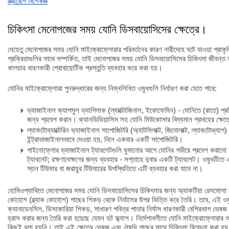
স্ত্রীরোগ বিশেষজ্ঞ
চিকিৎসা মেনোপজের সময় যোনি ডিসবায়োসিসের ক্ষেত্রে।
যেহেতু মেনোপজের সময় যোনি মাইক্রোফ্লোরার পরিবর্তনের কারণ নারীদেহে ঘটে যাওয়া প্রাকৃতিক
প্রক্রিয়াগুলির সাথে সম্পর্কিত, তাই মেনোপজের সময় যোনি ডিসবায়োসিসের চিকিৎসা জীবন
কালচার ধারণকারী প্রোবায়োটিক প্রস্তুতি ব্যবহার করে করা হয়।
যোনির মাইক্রোফ্লোরা পুনরুদ্ধারের জন্য নিম্নলিখিত ওষুধগুলি নির্ধারণ করা যেতে পারে:
ভ্যাজাইনাল ক্যাপসুল ভ্যাগিলাক (ল্যাক্টোজিনাল, ইকোফেমিন) - যোনিতে (রাতে) প্
জন্য প্রবেশ করান। ক্যানডিডিয়াসিস সহ যোনি মিউকোসার বিদ্যমান প্রদাহের ক্ষেত্
ল্যাকটোব্যাক্টেরিন ভ্যাজাইনাল সাপোজিটরি (অ্যাটসিলাক্ট, জিনোলাক্ট, ল্যাকটোভ্যাগ)
ইন্ট্রাভাজাইনালভাবে দেওয়া হয়, দিনে একবার একটি সাপোজিটরি।
গাইনোফ্লোর ভ্যাজাইনাল ট্যাবলেটগুলি ঘুমানোর আগে যোনির গভীরে প্রবেশ করানো হ
ট্যাবলেট; রক্ষণাবেক্ষণের জন্য ব্যবহার - সপ্তাহে দুবার একটি ট্যাবলেট। ওষুধটিতে এ
স্তন টিউমার বা জরায়ুর টিউমারের উপস্থিতিতে এটি ব্যবহার করা যাবে না।
হোমিওপ্যাথিতে মেনোপজের সময় যোনি ডিসবায়োসিসের চিকিৎসার জন্য অ্যাকটিয়া রেসমোসা নাম
কোহোশ (ব্ল্যাক কোহোশ) গাছের শিকড় থেকে নির্যাসের উপর ভিত্তি করে তৈরি। তবে, এই ওষুধটি,
ক্যানাডেনসিস, ডিসকোরিয়া শিকড়, সাধারণ পবিত্র পাতার নির্যাস ধারণকারী বেশিরভাগ ভেষজ
হ্রাস করার জন্য তৈরি করা হয়েছে যেমন হট ফ্ল্যাশ। নির্দেশাবলীতে যোনি মাইক্রোফ্লোরার 
কিছুই বলা হয়নি। তাই এই ক্ষেত্রে ভেষজ এবং ঔষধি গাছের সাথে চিকিৎসা বিবেচনা করা হয