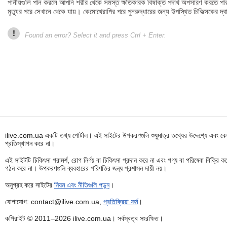
পানীয়গুলি পান করলে আপনি শরীর থেকে সমস্ত ক্ষতিকারক বিষাক্ত পদার্থ অপসারণ করতে পার
মৃত্যুর পরে সেখানে থেকে যায়। কেমোথেরাপির পরে পুনরুদ্ধারের জন্য উপস্থিত চিকিত্সকের দ্ব
!
Found an error? Select it and press Ctrl + Enter.
ilive.com.ua একটি তথ্য পোর্টাল। এই সাইটের উপকরণগুলি শুধুমাত্র তথ্যের উদ্দেশ্যে এবং কোন
প্রতিস্থাপন করে না।
এই সাইটটি চিকিৎসা পরামর্শ, রোগ নির্ণয় বা চিকিৎসা প্রদান করে না এবং পণ্য বা পরিষেবা বিক্
গঠন করে না। উপকরণগুলি ব্যবহারের পরিণতির জন্য প্রশাসন দায়ী নয়।
অনুগ্রহ করে সাইটের
নিয়ম এবং নীতিগুলি পড়ুন
।
যোগাযোগ: contact@ilive.com.ua,
প্রতিক্রিয়া ফর্ম
।
কপিরাইট © 2011–2026 ilive.com.ua। সর্বস্বত্ব সংরক্ষিত।