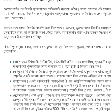
কেমোথেরাপির পর কিডনি পুনরুদ্ধারের প্রক্রিয়াটি সবচেয়ে কঠিন। কারণ প্রায়শই এই সমস্ত কি
হয়। এই ক্ষেত্রে, কিডনি এবং অ্যাড্রিনাল গ্রন্থিগুলির স্বাভাবিক কার্যকারিতার জন্য প্রয়
"চলে" যেতে পারে।
সময়ের সাথে সাথে, কিডনির ব্যর্থতা দেখা দিতে পারে। অতএব, ডুওডেনামকে কিডনির সমস্ত 
ক্লোরাইড ছাড়া, যা ডায়রিয়ার সাথে বেরিয়ে আসে, অ্যাড্রিনাল গ্রন্থিগুলি হরমোন নিঃসরণ
অসুস্থতার তীব্র পর্যায়ের বৈশিষ্ট্য।
কিডনি পুনরুদ্ধার করতে, আপনাকে ওষুধের সাহায্য নিতে হবে। সুতরাং, তাদের ধরণের সেরা হল
নেফ্রোফিট।
ট্রাইনেফ্রন দীর্ঘস্থায়ী সিস্টাইটিস, ইউরোলিথিয়াসিস, নেফ্রোপ্টোসিস, মূত্রনালীর 
কার্যকারিতা পুনরুদ্ধারের জন্য ব্যবহৃত হয়। দিনে দুবার 1 টি ক্যাপসুল নিন।
নেফ্রিন। কিডনির কার্যকারিতা পুনরুদ্ধারের জন্য তৈরি একটি ওষুধ। এছাড়াও, ওষুধটি
ওষুধটির একটি অনন্য রচনা রয়েছে। খাবারের আগে দিনে একবার নেফ্রিন এক চা চা
ক্যানেফ্রন। একটি শক্তিশালী প্রদাহ-বিরোধী এবং অ্যান্টিস্পাসমোডিক প্রভাব স
ব্যাপকভাবে ব্যবহৃত হয়। ক্যানেফ্রন তীব্র এবং দীর্ঘস্থায়ী সংক্রামক কিডনি রোগ
বা অন্যান্য ওষুধের সাথে একত্রে ব্যবহৃত হয়। ওষুধটি দিনে 2 বার, একবারে 1 টি 
নেফ্রোফাইট। এটি একটি ঔষধি সংগ্রহ যাতে উদ্ভিদ উপাদান রয়েছে। পণ্যটির একটি 
নেফ্রোফাইট মূত্রনালীর এবং কিডনির প্রদাহজনিত রোগের রোগীদের চিকিৎসার জন্য ব
প্রকৃতির উপর নির্ভর করে এটি মনোথেরাপি হিসাবেও ব্যবহার করা যেতে পারে। পণ্যটি
কয়েক টেবিল চামচ ফুটন্ত পানিতে 500 মিলি ঢেলে মিশিয়ে দেওয়া হয়। পণ্যটি শুধুম