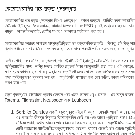
কেমোথেরাপির পরে রক্ত পুনরুদ্ধার
কেমোথেরাপির পরে রক্ত পুনরুদ্ধার বিশেষ গুরুত্বপূর্ণ। কারণ রক্তের পরামিতি সর্বদা স্বাভা
লিউকোসাইট সূত্র, জৈব রসায়ন, সাধারণ বিশ্লেষণ এবং ESR। এই তথ্যের সাহায্যে, থেরাপি 
সম্ভব। স্বাভাবিকভাবেই, রোগীর সাধারণ অবস্থাও পর্যবেক্ষণ করা হয়।
কেমোথেরাপির সবচেয়ে সাধারণ পার্শ্বপ্রতিক্রিয়া হল রক্তকণিকার ক্ষতি। কিন্তু এটি কিছু 
প্রথম পর্যায়ের সাথে মানিয়ে নিতে সক্ষম হন, তবে তাকে পরবর্তী পর্যায়ে যেতে হবে, যাকে "সুপ
রোগীর শোথ, নেক্রোসিস, অনুপ্রবেশ, গ্যাস্ট্রোইনটেস্টাইনাল ট্র্যাক্টের এপিথেলিয়াল স্তর ধ
প্রক্রিয়াগুলির সময়, অস্থি মজ্জার লোহিত রক্তকণিকার অঙ্কুরগুলি মারা যায়। এই ক্ষেত্রে,
স্থানান্তর কার্যকর হতে পারে। এছাড়াও, প্লেটলেট এবং লোহিত রক্তকণিকার ভর স্থানান্তর 
মজ্জা প্রতিস্থাপনও ব্যবহার করা হয়। পদ্ধতিগুলি সম্পাদন করা বেশ কঠিন, কারণ ভাইরাসে
কারণ হতে পারে।
রক্ত পুনরুদ্ধারে ইতিবাচক প্রভাব ফেলতে পারে এমন অনেক ওষুধ রয়েছে। এর মধ্যে র
Totema, Filgrastim, Neupogen এবং Leukogen।
Sorbifer Durules একটি রক্তশূন্যতা-বিরোধী ওষুধ। যেমনটি আপনি জানেন, আয়
এর কারণেই জীবন্ত টিস্যুতে হিমোগ্লোবিন তৈরি হয় এবং জারণ প্রক্রিয়া ঘটে। Du
সক্রিয় পদার্থ, অর্থাৎ আয়রন আয়ন নিঃসরণ করতে সাহায্য করে। ওষুধটি দিনে ১-২ বার
রোগী আয়রনের ঘাটতিজনিত রক্তশূন্যতায় ভোগেন, তাহলে ডোজটি দুই ডোজে প্রতিদিন 
ওষুধটি ৩-৪ মাস ধরে নেওয়া হয়। সর্বোত্তম হিমোগ্লোবিন স্তর অর্জন না হওয়া পর্য