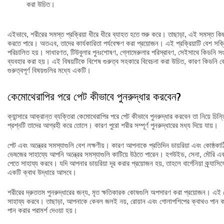
করা উচিত।
এইভাবে, শরীরের সমস্ত প্রক্রিয়া ধীরে ধীরে ব্যাহত হতে শুরু করে। তাছাড়া, এই সমস্ত কিছু 
করতে পারে। অতএব, তাদের কার্যকারিতা পর্যবেক্ষণ করা প্রয়োজন। এই প্রক্রিয়াটি বেশ সক্
পরিচালিত হয়। সাধারণত, টিউবুলার পুনঃশোষণ, গ্লোমেরুলার পরিস্রাবণ, সেইসাথে কিডনি 
ব্যবহার করা হয়। এই বিষয়টিকে বিশেষ গুরুত্ব সহকারে বিবেচনা করা উচিত, কারণ কিডনি কে
গুরুত্বপূর্ণ বিষয়গুলির মধ্যে একটি।
কেমোথেরাপির পরে পেট কীভাবে পুনরুদ্ধার করবেন?
ক্যান্সারে আক্রান্ত ব্যক্তিরা কেমোথেরাপির পরে পেট কীভাবে পুনরুদ্ধার করবেন তা নিয়ে চি
প্রশ্নটি তাদের আগ্রহী করে তোলে। কারণ পুরো শরীর সম্পূর্ণ পুনরুদ্ধারের মধ্য দিয়ে যায়।
পেট এবং অন্ত্রের সমস্যাগুলি বেশ লক্ষণীয়। কারণ আপনাকে প্রতিদিন ডায়রিয়া এবং কোষ্ঠক
ভেষজের সাহায্যে আপনি অন্ত্রের সমস্যাগুলি কাটিয়ে উঠতে পারেন। হগউইড, সেনা, মৌরি এবং
পেতে সাহায্য করবে। যদি আপনার ডায়রিয়া দূর করার প্রয়োজন হয়, তাহলে বার্গেনিয়া ক্র্যাসিফ
একটি ক্বাথ উদ্ধারে আসবে।
শরীরের দ্রুততম পুনরুদ্ধারের জন্য, মৃত ক্ষতিকারক কোষগুলি অপসারণ করা প্রয়োজন। এই ক্
সাহায্য করবে। তাছাড়া, আপনাকে কেবল জলই নয়, রোয়ান এবং গোলাপশিপের ক্বাথও পান ক
পান করার পরামর্শ দেওয়া হয়।