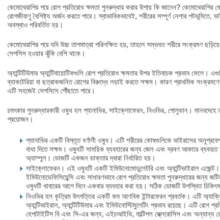
কেমোথেরাপির পরে রোগ প্রতিরোধ ক্ষমতা পুনরুদ্ধার করার উপায় কি জানেন? কেমোথেরাপির কোর্
রোগজীবাণু বৈশিষ্ট্য অর্জন করতে পারে। স্বাভাবিকভাবেই, শরীরের সম্পূর্ণ নেশার পটভূমিতে, ভ
অবস্থাও পরিবর্তিত হয়।
কেমোথেরাপির পরে যদি উচ্চ তাপমাত্রা পরিলক্ষিত হয়, তাহলে সম্ভবত শরীরে সংক্রমণ ছড়িয়ে
সেপসিস হওয়ার ঝুঁকি বেশি থাকে।
অ্যান্টিটিউমার অ্যান্টিবায়োটিকগুলি রোগ প্রতিরোধ ক্ষমতার উপর ইতিবাচক প্রভাব ফেলে। এ
ব্যাকটেরিয়া বা ছত্রাকজনিত রোগের বিরুদ্ধে লড়াই করতে সক্ষম। কারণ প্রাথমিক সংক্রমণে
এটি সহজেই সেপসিসে পৌঁছাতে পারে।
চমৎকার পুনরুদ্ধারকারী ওষুধ হল প্যানাভির, সাইক্লোফেরন, নিওভির, পোলুডান। মানবদেহে ত
প্রয়োজন।
প্যানাভির একটি বিস্তৃত বর্ণালী ওষুধ। এটি শরীরের কোষগুলিকে ভাইরাসের অনুপ্রব
বাধা দিতে সক্ষম। ওষুধটি সাময়িক ব্যবহারের জন্য জেল এবং দ্রবণ আকারে ব্যবহৃত
অ্যাম্পুল। ডোজটি একজন ডাক্তার দ্বারা নির্ধারিত হয়।
সাইক্লোফেরন। এই ওষুধটি একটি ইমিউনোমোডুলেটরি এবং অ্যান্টিভাইরাল এজেন্ট। এ
ইমিউনোডেফিসিয়েন্সি এবং সাধারণভাবে রোগ প্রতিরোধ ক্ষমতা পুনরুদ্ধারের জন্য জট
ওষুধটি খাবারের আগে দিনে একবার ব্যবহার করা হয়। সঠিক ডোজটি উপস্থিত চিকিৎসক 
নিওভির হল কৃত্রিম উৎপত্তির একটি কম আণবিক ইন্টারফেরন প্রবর্তক। এটি অ্যাক্রি
অ্যান্টিভাইরাল, অ্যান্টিটিউমার এবং ইমিউনোস্টিমুলেটিং প্রভাব রয়েছে। এটি রোগ প্র
হেপাটাইটিস বি এবং সি-এর জন্য, এইচআইভি, মাল্টিপল স্ক্লেরোসিস এবং অন্যান্য র