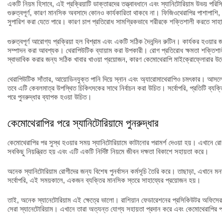
একটি নিয়ম হিসাবে, এই প্রক্রিয়াটি ডাক্তারদের তত্ত্বাবধানে এবং স্যানিটোরিয়াম উভয় পর
গুরুত্বপূর্ণ, কারণ মানসিক অবসাদে কোনও কার্যকারিতা থাকবে না। ফিজিওথেরাপির পাশাপাশি, 
সুপারিশ করা যেতে পারে। কারণ চাপ প্রতিরোধ সামগ্রিকভাবে শরীরকে শক্তিশালী করতে সাহ
গুরুত্বপূর্ণ আরোগ্য প্রক্রিয়া হল বিশ্রাম এবং একটি সঠিক দৈনন্দিন রুটিন। কার্যকর হওয়ার জন্য
সম্পাদন করা আবশ্যক। থেরাপিউটিক ব্যায়াম করা উপকারী। রোগ প্রতিরোধ ক্ষমতা শক্তিশালী
স্বাভাবিক করার জন্য সঠিক খাবার খাওয়া প্রয়োজন, কারণ কেমোথেরাপি মাইক্রোফ্লোরার উল
থেরাপিউটিক সাঁতার, আয়োডিনযুক্ত পানি দিয়ে স্নান এবং অ্যারোমাথেরাপিও চমৎকার। আসলে
তবে এটি কেবলমাত্র উপস্থিত চিকিৎসকের সাথে নির্বাচন করা উচিত। সর্বোপরি, প্রতিটি ব্
পরে পুনরুদ্ধার ব্যাপক হওয়া উচিত।
কেমোথেরাপির পরে স্যানিটোরিয়ামে পুনরুদ্ধার
কেমোথেরাপির পর সুস্থ হওয়ার সময় স্যানিটোরিয়ামে কাটানোর পরামর্শ দেওয়া হয়। এখানে রোগ
সবকিছু নিয়ন্ত্রিত হয় এবং এটি একটি নির্দিষ্ট নিয়মে জীবন দক্ষতা বিকাশে সহায়তা করে।
অনেক স্যানিটোরিয়াম রোগীদের জন্য বিশেষ পুনর্বাসন কর্মসূচি তৈরি করে। তাছাড়া, এখানে মনস্
সর্বোপরি, এই সময়কালে, একজন ব্যক্তির মানসিক স্তরে সাহায্যের প্রয়োজন হয়।
তাই, অনেক স্যানেটোরিয়াম এই ক্ষেত্রে ভালো। রাশিয়ান ফেডারেশনের প্রসিকিউটর অফিসের ই
সেরা স্যানেটোরিয়াম। এখানে তারা অত্যন্ত যোগ্য সহায়তা প্রদান করে এবং কেমোথেরাপির প