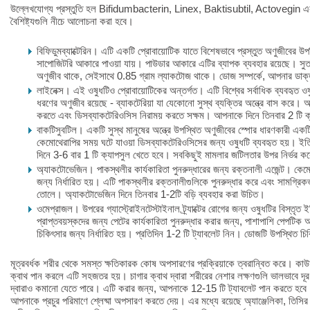
উল্লেখযোগ্য প্রস্তুতি হল Bifidumbacterin, Linex, Baktisubtil, Actovegin
বৈশিষ্ট্যগুলি নীচে আলোচনা করা হবে।
বিফিডুমব্যাক্টেরিন। এটি একটি প্রোবায়োটিক যাতে বিশেষভাবে প্রস্তুত অণুজীবের 
সাপোজিটরি আকারে পাওয়া যায়। পাউডার আকারে এটির ব্যাপক ব্যবহার রয়েছে। সুতর
অণুজীব থাকে, সেইসাথে 0.85 গ্রাম ল্যাকটোজ থাকে। ডোজ সম্পর্কে, আপনার ডাক্ত
লাইনেক্স। এই ওষুধটিও প্রোবায়োটিকের অন্তর্গত। এটি বিশ্বের সর্বাধিক ব্যবহৃত ওষ
ধরণের অণুজীব রয়েছে - ব্যাকটেরিয়া যা যেকোনো সুস্থ ব্যক্তির অন্ত্রে বাস করে
করতে এবং ডিসব্যাকটেরিওসিস নিরাময় করতে সক্ষম। আপনাকে দিনে তিনবার 2 টি ক
বাকটিসুবটিল। একটি সুস্থ মানুষের অন্ত্রে উপস্থিত অণুজীবের স্পোর ধারণকারী একট
কেমোথেরাপির সময় ঘটে যাওয়া ডিসব্যাকটেরিওসিসের জন্য ওষুধটি ব্যবহৃত হয়। ই
দিনে 3-6 বার 1 টি ক্যাপসুল খেতে হবে। সবকিছুই মামলার জটিলতার উপর নির্ভর ক
অ্যাকটোভেজিন। পাকস্থলীর কার্যকারিতা পুনরুদ্ধারের জন্য রক্তনালী এজেন্ট। কেমো
জন্য নির্ধারিত হয়। এটি পাকস্থলীর রক্তনালীগুলিকে পুনরুদ্ধার করে এবং সামগ্রিকভ
তোলে। অ্যাকটোভেজিন দিনে তিনবার 1-2টি বড়ি ব্যবহার করা উচিত।
ওমেপ্রাজল। উপরের গ্যাস্ট্রোইনটেস্টাইনাল ট্র্যাক্টের রোগের জন্য ওষুধটির বিস্তৃত 
প্রাপ্তবয়স্কদের জন্য পেটের কার্যকারিতা পুনরুদ্ধার করার জন্য, পাশাপাশি পেপটিক 
চিকিৎসার জন্য নির্ধারিত হয়। প্রতিদিন 1-2 টি ট্যাবলেট নিন। ডোজটি উপস্থিত চি
মূত্রবর্ধক শরীর থেকে সমস্ত ক্ষতিকারক কোষ অপসারণের প্রক্রিয়াকে ত্বরান্বিত করে। কাউ
ক্বাথ পান করলে এটি সহজতর হয়। চাগার ক্বাথ দ্বারা শরীরের নেশার লক্ষণগুলি ভালভাবে দূর
দ্বারাও কমানো যেতে পারে। এটি করার জন্য, আপনাকে 12-15 টি ট্যাবলেট পান করতে হবে।
আপনাকে প্রচুর পরিমাণে শ্লেষ্মা অপসারণ করতে দেয়। এর মধ্যে রয়েছে অ্যাঞ্জেলিকা, তিসির