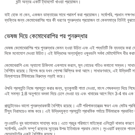
ঘন্টা অন্তর একটি ট্যাবলেট খাওয়া প্রয়োজন।
যাই হোক না কেন, একজন ডাক্তারের সাথে পরামর্শ করা প্রয়োজন। সর্বোপরি, প্রধান লক্ষণগুল
ব্যক্তির জন্য কেমোথেরাপির পরে কী ধরণের পুনরুদ্ধার প্রয়োজন তা কেবলমাত্র তিনিই বুঝত
ভেষজ দিয়ে কেমোথেরাপির পর পুনরুদ্ধার
ভেষজ কেমোথেরাপির পরে পুনরুদ্ধার কেমন হওয়া উচিত এবং এই পদ্ধতিটি কি ব্যবহার করা য
দিকে মনোযোগ দেওয়া উচিত। এই উদ্ভিদের অন্তর্ভুক্ত ওষুধগুলি সর্বদা মেটাস্টেসিস ধীর ক
কেমোথেরাপি এবং অ্যালো চিকিৎসা একসাথে করলে, মূল নোডের গতিও কমানো সম্ভব। সাধারণ
বৈশিষ্ট্য রয়েছে। বিশেষ করে যখন শ্লেষ্মা ঝিল্লির কথা আসে। সাধারণভাবে, এই উদ্ভিদটি সক্র
ডিম্বাশয়ের টিউমারের বিরুদ্ধে লড়াই করে।
ঔষধি প্রস্তুতি নিজে প্রস্তুত করার জন্য, ঘৃতকুমারী পাতা নেওয়া, মাংস পেষকদন্ত দিয়ে পিষ
এই সমস্ত 1:8 অনুপাতে ভদকা দিয়ে ঢেলে দেওয়া হয় এবং খাবারের আগে দিনে 3-4 বার এক চ
প্ল্যান্টেনেরও ভালো পুনরুদ্ধারকারী বৈশিষ্ট্য রয়েছে। এটি পরিপাকতন্ত্রের ক্ষরণ এবং মোটর প
টিস্যু নিরাময়েও কাজ করে। এই উদ্ভিদযুক্ত প্রস্তুতি প্রাথমিক পর্যায়ে টিউমারকে প্রভাবি
লুংওয়ার্টও খুব ভালোভাবে সাহায্য করে। এতে প্রচুর পরিমাণে মাইক্রো এলিমেন্ট থাকার কারণে 
সর্বোপরি, এগুলি সম্পূর্ণ রক্তের সূত্রের উপর ইতিবাচক প্রভাব ফেলে। লুংওয়ার্ট রক্তকে পা
মেডোসুইটের একই বৈশিষ্ট্য রয়েছে।