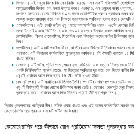
লিগালন। এই ওষুধে মিল্ক থিসলের নির্যাস রয়েছে। এর একটি শক্তিশালী হেপাটোপ্রো
আন্তঃকোষীয় বিপাক এবং হজম উন্নত করে। এছাড়াও, এই ওষুধের জন্য ধন্যবাদ, হ
লিগালন লিভারের রোগের চিকিৎসায় এবং দ্রুত থেরাপিউটিক প্রভাব প্রদানের জন্য ব্যব
আবদ্ধ করতে সাহায্য করে এবং লিভারে প্রদাহজনক প্রক্রিয়া হ্রাস করে। ডোজটি এক
এসেনশিয়াল। এটি একটি জটিল ওষুধ যাতে ফসফোলিপিড থাকে। এগুলি কোষের ঝিল্লি,
নিকোটিনামাইড এবং ভিটামিন বি এবং বি৬ এর অবস্থার উন্নতি করতে সাহায্য করে। ওষুধ
হেপাটাইটিস, লিভার নেক্রোসিস, সিরোসিস এবং বিষাক্ত অঙ্গের ক্ষতির চিকিৎসায় ব্য
নিন।
হেপাটামিন। এটি একটি প্রাণীজ ঔষধ, যা তীব্র এবং দীর্ঘস্থায়ী লিভারের ক্ষতির ক্ষেত
এছাড়াও, এটি লিভারের কার্যকারিতা পুনরুদ্ধারে কার্যকর। এই ঔষধটি খাবারের ১৫ মি
খাওয়া উচিত।
ওভেসল। এটি ওটস, পুদিনা পাতা, অমর ফুল, কচি ঘাস এবং হলুদের শিকড় থেকে নির্য
একটি ডিটক্সিফাইং প্রভাব রয়েছে, যা পিত্তের স্থবিরতা দূর করে এবং পিত্ত নালীর নি
ওষুধটি খাবারের আগে দিনে দুবার 15-20 ফোঁটা খাওয়া উচিত।
রেজালুট প্রো। এটি সয়াবিনের ভিত্তিতে তৈরি। পণ্যটির সংমিশ্রণে প্রয়োজনীয় ফসফ
ওষুধটি দীর্ঘস্থায়ী লিভার রোগের চিকিৎসার জন্য তৈরি। এছাড়াও, রেজালুট প্রো লিভ
পুনরুদ্ধার করে। খাবারের আগে দিনে তিনবার পণ্যটি 2টি ক্যাপসুল নিন।
লিভার পুনরুদ্ধারের প্রক্রিয়া দীর্ঘ। সঠিক খাবার খাওয়া এবং এই অঙ্গের কার্যকারিতা সমর্থন
কেমোথেরাপির পরে পুনরুদ্ধার একটি জটিল প্রক্রিয়া।
কেমোথেরাপির পরে কীভাবে রোগ প্রতিরোধ ক্ষমতা পুনরুদ্ধার ক