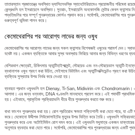
তাতারস্তান প্রজাতন্ত্রে অবস্থিত ভ্যাসিলেভস্কি স্যানেটোরিয়ামেও প্রয়োজনীয় পরিষেবা রয়েছে
কেন্দ্রগুলি হল ইসরায়েলে অবস্থিত। সুতরাং, ইসরায়েলি অনকোলজি সেন্টার কেবল ক্যান্সার ন
পদ্ধতিগুলির পরে সম্পূর্ণ পুনরুদ্ধারের কোর্সও প্রদান করে। সর্বোপরি, কেমোথেরাপির পরে পুনর
গুরুত্বপূর্ণ ভূমিকা পালন করে।
কেমোথেরাপির পর আরোগ্য লাভের জন্য ওষুধ
কেমোথেরাপির পর আরোগ্য লাভের জন্য সকল ক্যান্সার বিশেষজ্ঞই ওষুধের পরামর্শ দেন। স্বাভা
যথেষ্ট নয়। একজন ব্যক্তিকে আবার সুস্থ অবস্থায় ফিরিয়ে আনার জন্য বিভিন্ন ধরণের ব্যব
বেশিরভাগ ক্ষেত্রেই, চিকিৎসায় অ্যান্টিহাইপক্সেন্ট, স্টেরয়েড এবং নন-স্টেরয়েডাল অ্যান্টি-ই
ব্যথানাশক ওষুধ গ্রহণ করা উচিত, সেইসাথে ভিটামিন এবং অ্যান্টিঅক্সিডেন্টও গ্রহণ করা উচি
ব্যক্তির সুস্থতার উপর নির্ভর করে নেওয়া হয়।
ব্যবহৃত প্রধান ওষুধগুলি হল Dienay, Ti-San, Midivirin এবং Chondromarin। এগু
আলাদা। এর জন্য ধন্যবাদ, DNA খণ্ডগুলি মানবদেহে প্রবেশ করে। এই পদার্থটি প্রাথমিকভ
হয়। এইভাবে, প্রাকৃতিক প্রক্রিয়াগুলি ধীরে ধীরে পুনরুদ্ধার করতে শুরু করে।
বাধা ফাংশন পুনরুদ্ধার করা হয়। রোগ প্রতিরোধ ক্ষমতা শক্তিশালী করা যেতে পারে, যা এটি 
করে। যেকোনো উদ্দীপক লিউকোসাইটের মৃত্যুর উপর ভিত্তি করে তৈরি। ওষুধগুলি সক্রিয়ভাবে দ
পুনরুদ্ধার করে এবং অটোইমিউন রোগ দমন করে। এই ওষুধগুলি শুধুমাত্র একজন ডাক্তারের অনুম
অনুসারে ব্যবহার করা যেতে পারে। সর্বোপরি, কেমোথেরাপির পরে পুনরুদ্ধারের জন্য একটি পৃ