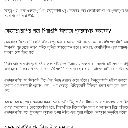
কিন্তু এটা বোঝা গুরুত্বপূর্ণ যে ঐতিহ্যবাহী ওষুধ ব্যবহার করে কেমোথেরাপির পর পুনরুদ্ধ
সাথে পরামর্শ করা উচিত।
কেমোথেরাপির পরে শিরাগুলি কীভাবে পুনরুদ্ধার করবেন?
কেমোথেরাপির পরে শিরাগুলি কীভাবে পুনরুদ্ধার করবেন এই প্রশ্নে অনেক রোগী আগ্রহী? আসল
শিরাগুলি পৃষ্ঠ থেকে আরও গভীরে লুকিয়ে থাকতে শুরু করে। অতএব, থেরাপিউটিক এবং স্বাস্থ
সমস্যা দেখা দিতে পারে।
শিরায় আঘাত করার ব্যর্থ চেষ্টার ফলে শরীরে ক্ষত তৈরি হতে শুরু করে। এরপর এই সব দাগ বার্গ
এবং চুলকানি করার ক্ষমতা থাকে। যদি আপনি মলম ব্যবহার করেন, তাহলে এটি অ্যালার্জির প্রতি
কেমোথেরাপির পর শিরাগুলি ধীরে ধীরে নিজে থেকেই সেরে উঠবে। কিন্তু যখনই পরীক্ষা করানো
তখনই এই সমস্যাটি প্রকাশ পাবে। এই ক্ষেত্রে, ঐতিহ্যবাহী চিকিৎসা ভদকা কম্প্রেস, কলা বা
দেয়।
কখনও কখনও, ওষুধ দেওয়ার সময়, অভ্যন্তরীণ টিস্যুগুলির বিচ্ছিন্নতা বা প্রল্যাপস দেখা দি
দেওয়া প্রয়োজন। কেমোথেরাপির পরে, শিরাগুলিকে বিষ্ণেভস্কি মলম বা আলাজল দিয়ে লুব্রিক
কেমোথেরাপির পরে পুনরুদ্ধার ব্যাপক হওয়া উচিত এবং পুরো শরীরের অবস্থার উন্নতির লক্ষ্য
কেমোথেরাপির পর কিডনি পুনরুদ্ধার