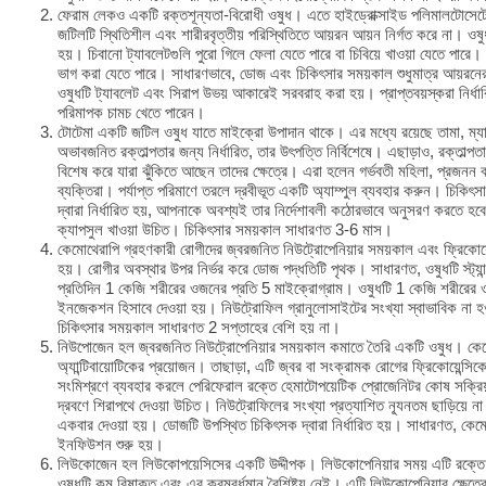
ফেরাম লেকও একটি রক্তশূন্যতা-বিরোধী ওষুধ। এতে হাইড্রোক্সাইড পলিমালটোস
জটিলটি স্থিতিশীল এবং শারীরবৃত্তীয় পরিস্থিতিতে আয়রন আয়ন নির্গত করে না। ওষুধ
হয়। চিবানো ট্যাবলেটগুলি পুরো গিলে ফেলা যেতে পারে বা চিবিয়ে খাওয়া যেতে পারে
ভাগ করা যেতে পারে। সাধারণভাবে, ডোজ এবং চিকিৎসার সময়কাল শুধুমাত্র আয়রনের
ওষুধটি ট্যাবলেট এবং সিরাপ উভয় আকারেই সরবরাহ করা হয়। প্রাপ্তবয়স্করা নির্ধা
পরিমাপক চামচ খেতে পারেন।
টোটেমা একটি জটিল ওষুধ যাতে মাইক্রো উপাদান থাকে। এর মধ্যে রয়েছে তামা, ম্য
অভাবজনিত রক্তাল্পতার জন্য নির্ধারিত, তার উৎপত্তি নির্বিশেষে। এছাড়াও, রক্তাল্পত
বিশেষ করে যারা ঝুঁকিতে আছেন তাদের ক্ষেত্রে। এরা হলেন গর্ভবতী মহিলা, প্রজনন 
ব্যক্তিরা। পর্যাপ্ত পরিমাণে তরলে দ্রবীভূত একটি অ্যাম্পুল ব্যবহার করুন। চি
দ্বারা নির্ধারিত হয়, আপনাকে অবশ্যই তার নির্দেশাবলী কঠোরভাবে অনুসরণ করতে হব
ক্যাপসুল খাওয়া উচিত। চিকিৎসার সময়কাল সাধারণত 3-6 মাস।
কেমোথেরাপি গ্রহণকারী রোগীদের জ্বরজনিত নিউট্রোপেনিয়ার সময়কাল এবং ফ্রিকোয়েন
হয়। রোগীর অবস্থার উপর নির্ভর করে ডোজ পদ্ধতিটি পৃথক। সাধারণত, ওষুধটি স্ট্যান্ড
প্রতিদিন 1 কেজি শরীরের ওজনের প্রতি 5 মাইক্রোগ্রাম। ওষুধটি 1 কেজি শরীরের
ইনজেকশন হিসাবে দেওয়া হয়। নিউট্রোফিল গ্রানুলোসাইটের সংখ্যা স্বাভাবিক না হওয
চিকিৎসার সময়কাল সাধারণত 2 সপ্তাহের বেশি হয় না।
নিউপোজেন হল জ্বরজনিত নিউট্রোপেনিয়ার সময়কাল কমাতে তৈরি একটি ওষুধ। কেমো
অ্যান্টিবায়োটিকের প্রয়োজন। তাছাড়া, এটি জ্বর বা সংক্রামক রোগের ফ্রিকোয়েন্স
সংমিশ্রণে ব্যবহার করলে পেরিফেরাল রক্তে হেমাটোপয়েটিক প্রোজেনিটর কোষ সক্রি
দ্রবণে শিরাপথে দেওয়া উচিত। নিউট্রোফিলের সংখ্যা প্রত্যাশিত ন্যূনতম ছাড়িয়ে না 
একবার দেওয়া হয়। ডোজটি উপস্থিত চিকিৎসক দ্বারা নির্ধারিত হয়। সাধারণত, কেমোথ
ইনফিউশন শুরু হয়।
লিউকোজেন হল লিউকোপয়েসিসের একটি উদ্দীপক। লিউকোপেনিয়ার সময় এটি রক্তে 
ওষুধটি কম বিষাক্ত এবং এর ক্রমবর্ধমান বৈশিষ্ট্য নেই। এটি লিউকোপেনিয়ার ক্ষেত্