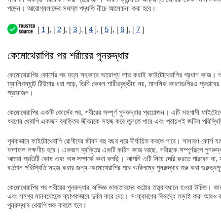
পড়েন। আরোগ্যলাভের সমস্ত পদ্ধতি নীচে আলোচনা করা হবে।
[
1
], [
2
], [
3
], [
4
], [
5
], [
6
], [
7
]
কেমোথেরাপির পর শরীরের পুনরুদ্ধার
কেমোথেরাপির কোর্সের পর যত্ন সহকারে আরোগ্য লাভ করাই ফাইটোথেরাপির প্রধান কাজ।
ম্যালিগন্যান্ট টিউমার ধরা পড়ে, তিনি কেবল শারীরবৃত্তীয় নয়, মানসিক কারণগুলিরও প্রভাব
প্রয়োজন।
কেমোথেরাপির একটি কোর্সের পর, শরীরের সম্পূর্ণ পুনরুদ্ধার প্রয়োজন। এটি সহগামী ফাইটোথ
ধরণের থেরাপি একজন ব্যক্তির জীবনকে সহজ করে তুলতে পারে এবং প্রায়শই জটিল পরিস্থিতি
পৃথকভাবে ফাইটোথেরাপি রোগীদের জীবন বহু বছর ধরে দীর্ঘায়িত করতে পারে। সাধারণ কোর্স যত 
ফলাফল লক্ষণীয় হবে। একজন ব্যক্তির একটি কঠিন কাজ আছে, শরীরকে সম্পূর্ণরূপে পুনরুদ্ধ
আমরা প্রতিটি কোষ এবং অঙ্গ সম্পর্কে কথা বলছি। আপনি এটি নিয়ে দেরি করতে পারবেন ন
বর্তমান পরিস্থিতি সহজ করার জন্য কেমোথেরাপির পরে অবিলম্বে পুনরুদ্ধার শুরু করা গুরুত্বপূ
কেমোথেরাপির পর শরীরের পুনরুদ্ধার অভিজ্ঞ ডাক্তারদের কঠোর তত্ত্বাবধানে হওয়া উচিত। ক
এবং সমগ্র মানবদেহকে ব্যাপকভাবে দুর্বল করে দেয়। সংক্রমণের বিরুদ্ধে লড়াই করা আরও 
পুনরুদ্ধার থেরাপি শুরু করতে হবে।