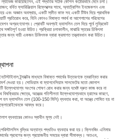
াস্ট্রিক ল্যাভেজ করিয়েছিলেন, এই পদ্ধতির সঠিক কৌশল কঠোরভাবে মেনে চলা।
ন; বর্ধিত ফ্যারিঞ্জিয়াল রিফ্লেক্সের সাথে, অ্যাট্রোপিন ইনজেকশন এবং
য়া হয় এবং অজ্ঞান অবস্থায়, একটি স্ফীত কাফ সহ একটি টিউব দিয়ে প্রাথমিক
়াটি প্রতিরোধ করে, যিনি কোনও বিষাক্ত পদার্থ বা আশেপাশের পরিবেশের
প্রবেশন অগ্রহণযোগ্য। প্রোবটি অবশ্যই ভ্যাসলিন তেল দিয়ে পূর্বে লুব্রিকেট
ে সঙ্গতিপূর্ণ হওয়া উচিত। প্রক্রিয়া চলাকালীন, মাঝারি স্তরের চিকিৎসা
তার জন্য দায়ী একজন চিকিৎসক দ্বারা ক্রমাগত তত্ত্বাবধান করা উচিত।
্থাপনা
টেস্টাইনাল ট্র্যাক্টের মাধ্যমে বিষাক্ত পদার্থের উত্তরণকে ত্বরান্বিত করার
মর্শ দেওয়া হয়। সোডিয়াম বা ম্যাগনেসিয়াম সালফেটের মতো জোলাপ
একটি উল্লেখযোগ্য অংশের শোষণ রোধ করার জন্য যথেষ্ট দ্রুত কাজ করে না
ে বিষক্রিয়ার ক্ষেত্রে, অন্ত্রের গতিশীলতা উল্লেখযোগ্যভাবে হ্রাসের কারণে,
হল ভ্যাসলিন তেল (100-150 মিলি) ব্যবহার করা, যা অন্ত্রে শোষিত হয় না
ন ডাইক্লোরোইথেনকে আবদ্ধ করে।
জোলাপ ব্যবহারের কোনও স্বাধীন মূল্য নেই।
র পেরিস্টালসিস বৃদ্ধির অন্যান্য পদ্ধতিও ব্যবহার করা হয়। ক্লিনজিং এনিমার
ক্ত পদার্থের প্রবেশের জন্য প্রয়োজনীয় সময়ের দ্বারা সীমাবদ্ধ। অতএব,