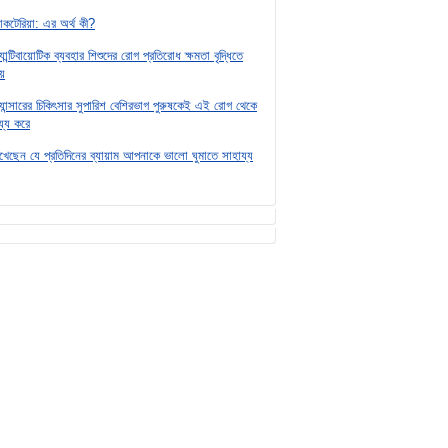
্যাকটেরিয়া: এর অর্থ কী?
যান্টিবায়োটিক ব্যবহার শিশুদের রোগ প্রতিরোধ ক্ষমতা বৃদ্ধিতে
য়
ক্যান্সারের চিকিৎসার সুপারিশ বেশিরভাগ পুরুষকেই এই রোগ থেকে
য্য করে
দেখেছেন যে প্রতিদিনের ব্যায়াম আপনাকে ভালো ঘুমাতে সাহায্য