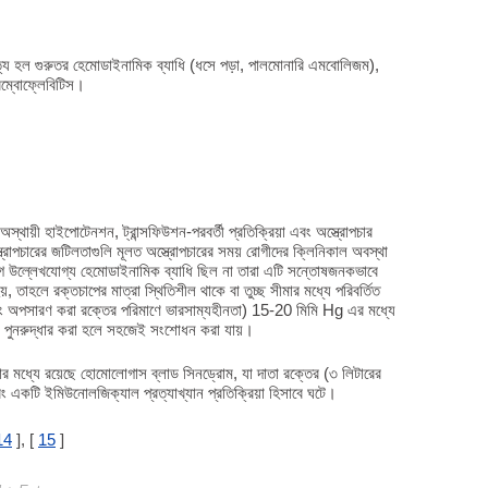
রীত্য হল গুরুতর হেমোডাইনামিক ব্যাধি (ধসে পড়া, পালমোনারি এমবোলিজম),
রম্বোফ্লেবিটিস।
অস্থায়ী হাইপোটেনশন, ট্রান্সফিউশন-পরবর্তী প্রতিক্রিয়া এবং অস্ত্রোপচার
্ত্রোপচারের জটিলতাগুলি মূলত অস্ত্রোপচারের সময় রোগীদের ক্লিনিকাল অবস্থা
আগে উল্লেখযোগ্য হেমোডাইনামিক ব্যাধি ছিল না তারা এটি সন্তোষজনকভাবে
, তাহলে রক্তচাপের মাত্রা স্থিতিশীল থাকে বা তুচ্ছ সীমার মধ্যে পরিবর্তিত
এবং অপসারণ করা রক্তের পরিমাণে ভারসাম্যহীনতা) 15-20 মিমি Hg এর মধ্যে
্য পুনরুদ্ধার করা হলে সহজেই সংশোধন করা যায়।
তার মধ্যে রয়েছে হোমোলোগাস ব্লাড সিনড্রোম, যা দাতা রক্তের (৩ লিটারের
এবং একটি ইমিউনোলজিক্যাল প্রত্যাখ্যান প্রতিক্রিয়া হিসাবে ঘটে।
14
], [
15
]