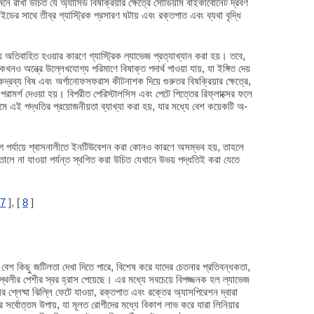
ে রাখা উচিত যে অ্যাসিড বিষক্রিয়ার ক্ষেত্রে সোডিয়াম বাইকার্বোনেট দ্রবণ
ডের সাথে তীব্র গ্যাস্ট্রিক প্রসারণ ঘটায় এবং রক্তপাত এবং ব্যথা বৃদ্ধি
য় অতিবাহিত হওয়ার কারণে গ্যাস্ট্রিক ল্যাভেজ প্রত্যাখ্যান করা হয়। তবে,
ও অন্ত্রে উল্লেখযোগ্য পরিমাণে বিষাক্ত পদার্থ পাওয়া যায়, যা ইঙ্গিত দেয়
কদ্রব্য বিষ এবং অর্গানোফসফরাস কীটনাশক দিয়ে গুরুতর বিষক্রিয়ার ক্ষেত্রে,
র পরামর্শ দেওয়া হয়। বিপরীত পেরিস্টালসিস এবং পেটে পিত্তের রিফ্লাক্সের ফলে
্যমে এই পদ্ধতির প্রয়োজনীয়তা ব্যাখ্যা করা হয়, যার মধ্যে বেশ কয়েকটি অ-
 আগে পর্যায়ে শ্বাসনালীতে ইনটিউবেশন করা কোনও কারণে অসম্ভব হয়, তাহলে
ালে না যাওয়া পর্যন্ত স্থগিত করা উচিত যেখানে উভয় পদ্ধতিই করা যেতে
7
], [
8
]
ে বেশ কিছু জটিলতা দেখা দিতে পারে, বিশেষ করে যাদের চেতনার প্রতিবন্ধকতা,
কস্থলীর পেশীর স্বর হ্রাস পেয়েছে। এর মধ্যে সবচেয়ে বিপজ্জনক হল ল্যাভেজ
শ্লেষ্মা ঝিল্লি ফেটে যাওয়া, রক্তপাত এবং রক্তের অ্যাসপিরেশন দ্বারা
র্বোত্তম উপায়, যা মূলত রোগীদের মধ্যে বিকাশ লাভ করে যারা লিনিয়ার