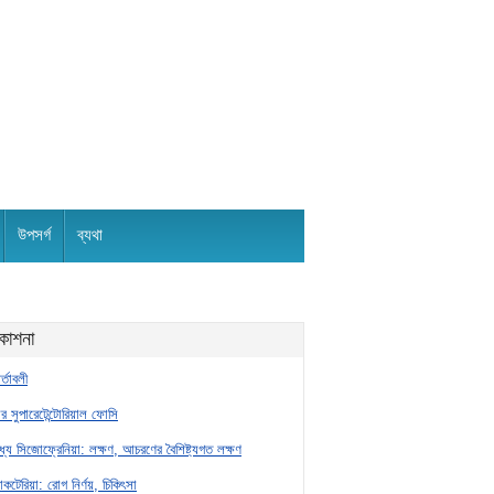
উপসর্গ
ব্যথা
রকাশনা
র্তাবলী
র সুপারেটেন্টোরিয়াল ফোসি
্যে সিজোফ্রেনিয়া: লক্ষণ, আচরণের বৈশিষ্ট্যগত লক্ষণ
যাকটেরিয়া: রোগ নির্ণয়, চিকিৎসা