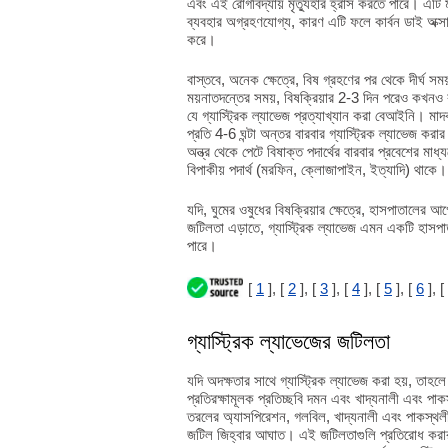
এবং এই রোগবিদ্যায় মৃত্যুহার হ্রাস করতে পারে। এটি মন
ব্যবহার অগ্রহণযোগ্য, কারণ এটি ফলে কার্বন ডাই অক্সাই
করে।
বাস্তবে, অনেক ক্ষেত্রে, বিষ গ্রহণের পর থেকে দীর্ঘ সম
ময়নাতদন্তের সময়, বিষক্রিয়ার 2-3 দিন পরেও কখনও কখন
যে গ্যাস্ট্রিক ল্যাভেজ প্রত্যাখ্যান করা বেআইনি। মাদ
প্রতি 4-6 ঘন্টা অন্তর বারবার গ্যাস্ট্রিক ল্যাভেজ করা
অন্ত্র থেকে পেটে বিষাক্ত পদার্থের বারবার প্রবেশের মাধ
বিপাকীয় পদার্থ (মরফিন, ক্লোজাপাইন, ইত্যাদি) থাকে।
যদি, ঘুমের ওষুধের বিষক্রিয়ার ক্ষেত্রে, হাসপাতালের
জটিলতা এড়াতে, গ্যাস্ট্রিক ল্যাভেজ এমন একটি হাসপাত
পারে।
[
1
], [
2
], [
3
], [
4
], [
5
], [
6
], [
গ্যাস্ট্রিক ল্যাভেজের জটিলতা
যদি অদক্ষতার সাথে গ্যাস্ট্রিক ল্যাভেজ করা হয়, তাহল
প্রতিরক্ষামূলক প্রতিচ্ছবি দমন এবং খাদ্যনালী এবং পা
তরলের অ্যাসপিরেশন, গলবিল, খাদ্যনালী এবং পাকস্থলীর 
জটিল জিহ্বার আঘাত। এই জটিলতাগুলি প্রতিরোধ করার স