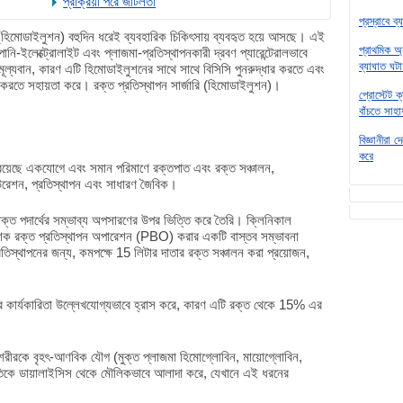
প্রক্রিয়া পরে জটিলতা
প্রস্রাবে ব
 (হিমোডাইলুশন) বহুদিন ধরেই ব্যবহারিক চিকিৎসায় ব্যবহৃত হয়ে আসছে। এই
প্রাথমিক অ্
পানি-ইলেক্ট্রোলাইট এবং প্লাজমা-প্রতিস্থাপনকারী দ্রবণ প্যারেন্টেরালভাবে
ব্যাঘাত ঘটা
ে মূল্যবান, কারণ এটি হিমোডাইলুশনের সাথে সাথে বিসিসি পুনরুদ্ধার করতে এবং
ি করতে সহায়তা করে। রক্ত প্রতিস্থাপন সার্জারি (হিমোডাইলুশন)।
প্রোস্টেট 
বাঁচতে সাহা
বিজ্ঞানীরা 
করে
 রয়েছে একযোগে এবং সমান পরিমাণে রক্তপাত এবং রক্ত সঞ্চালন,
পিউরেশন, প্রতিস্থাপন এবং সাধারণ জৈবিক।
িষাক্ত পদার্থের সম্ভাব্য অপসারণের উপর ভিত্তি করে তৈরি। ক্লিনিকাল
শিক রক্ত প্রতিস্থাপন অপারেশন (PBO) করার একটি বাস্তব সম্ভাবনা
্রতিস্থাপনের জন্য, কমপক্ষে 15 লিটার দাতার রক্ত সঞ্চালন করা প্রয়োজন,
 কার্যকারিতা উল্লেখযোগ্যভাবে হ্রাস করে, কারণ এটি রক্ত থেকে 15% এর
শরীরকে বৃহৎ-আণবিক যৌগ (মুক্ত প্লাজমা হিমোগ্লোবিন, মায়োগ্লোবিন,
্ধতিকে ডায়ালাইসিস থেকে মৌলিকভাবে আলাদা করে, যেখানে এই ধরনের