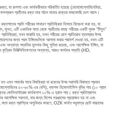
ক্ত, যা রূপগত এবং কার্যকরীভাবে পরিবর্তিত হয়েছে (মেথেমোগ্লোবিনেমিয়া,
া, যার ফলস্বরূপ গ্রহীতার রক্ত তার গঠনে দাতার রক্তের কাছাকাছি চলে আসে।
ক্তপাতের প্রতি শরীরের সাধারণ প্রতিক্রিয়া হিসাবে বিবেচনা করা হয়, যা
র্থাৎ, মূলত, এটি একাধিক দাতা থেকে গ্রহীতার কাছে শরীরের একটি পৃথক "টিস্যু"
্রতিক্রিয়া, যখন মাঝারি হয়, তখন শরীরের রোগ প্রতিরোধ ব্যবস্থার উপর
রেশনের জন্য পরম ইঙ্গিতগুলিকে আলাদা করার পরামর্শ দেওয়া হয়, যখন এটি
 এবং অন্যান্য পদ্ধতির তুলনায় কিছু সুবিধা রয়েছে, এবং আপেক্ষিক ইঙ্গিত, যা
ে যখন কৃত্রিম ডিটক্সিফিকেশনের অন্যান্য, আরও কার্যকর পদ্ধতি (HD,
 হল এমন পদার্থের সাথে বিষক্রিয়া যা রক্তের উপর সরাসরি বিষাক্ত প্রভাব
িমোগ্লোবিনের ৫০-৬০% এর বেশি), ব্যাপক হিমোলাইসিস বৃদ্ধি পায় (১০ গ্রাম
ক্তের কোলিনস্টেরেজ কার্যকলাপ ১০% এ হ্রাস পায়। রক্ত প্রতিস্থাপন
ির আপেক্ষিক সরলতা, যার জন্য বিশেষ সরঞ্জামের প্রয়োজন হয় না এবং
দাতা রক্ত প্রাপ্তির অসুবিধার কারণে, OZK কার্যত শুধুমাত্র ছোট বাচ্চাদের