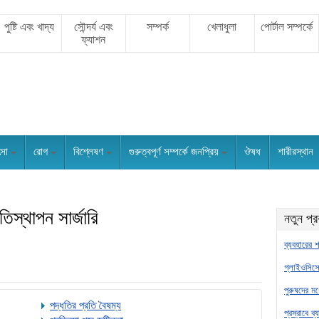
পুষ্টি এবং খাদ্য
সৌন্দর্য এবং
সম্পর্ক
খেলাধুলা
পোর্টাল সম্পর্কে
ফ্যাশন
ৎসা
রোগ
বিশ্লেষণ
গুরুত্বপূর্ণ সম্পর্কে জনপ্রিয়
ঔষধ
শারীরস্থান
স্থাপন সার্জারি
নতুন প্
ব্যবহারের শ
গ্লাইওসিসে
পুরুষদের মধ
পদ্ধতির প্রতি বৈষম্য
প্রস্রাবে ব্