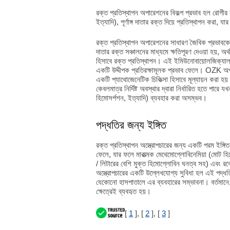
রক্ত প্রতিস্থাপন অপারেশনের বিকল্প প্রভাব হল রোগীর র
ইত্যাদি), পূর্ণাঙ্গ দাতার রক্ত দিয়ে প্রতিস্থাপন কর
রক্ত প্রতিস্থাপন অপারেশনের সাধারণ জৈবিক প্রভাবকে র
দাতার রক্ত সঞ্চালনের মাধ্যমে ক্ষতিপূরণ দেওয়া হয়, অ
হিসাবে রক্ত প্রতিস্থাপন। এই ইমিউনোবায়োলজিক্যাল প
একটি উদ্দীপক প্রতিরক্ষামূলক প্রভাব ফেলে। OZK অপা
একটি প্যাথোজেনেটিক চিকিত্সা হিসাবে মূল্যায়ন করা হয়
কেবলমাত্র নির্দিষ্ট অবস্থার দ্বারা নির্ধারিত হতে পার
হিমোসর্পশন, ইত্যাদি) ব্যবহার করা অসম্ভব।
পদ্ধতির জন্য ইঙ্গিত
রক্ত প্রতিস্থাপন অস্ত্রোপচারের জন্য একটি পরম ইঙ্গিত
ফেলে, যার ফলে মারাত্মক মেথেমোগ্লোবিনেমিয়া (মোট হ
/ লিটারের বেশি মুক্ত হিমোগ্লোবিন ঘনত্ব সহ) এবং র
অস্ত্রোপচারের একটি উল্লেখযোগ্য সুবিধা হল এই পদ্ধত
যেকোনো হাসপাতালে এর ব্যবহারের সম্ভাবনা। বর্তমানে, 
ক্ষেত্রেই ব্যবহৃত হয়।
[
1
], [
2
], [
3
]