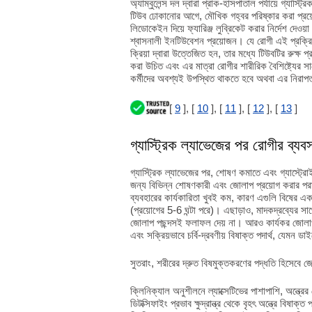
অ্যাম্বুলেন্স দল দ্বারা প্রাক-হাসপাতাল পর্যায়ে গ্য
টিউব ঢোকানোর আগে, মৌখিক গহ্বর পরিষ্কার করা প্রয়োজ
লিডোকেইন দিয়ে ফ্যারিঞ্জ লুব্রিকেট করার নির্দেশ দেও
শ্বাসনালী ইনটিউবেশন প্রয়োজন। যে রোগী এই প্রক্রিয
ক্রিয়া দ্বারা উত্তেজিত হন, তার মধ্যে টিউবটির রুক্ষ 
করা উচিত এবং এর মাত্রা রোগীর শারীরিক বৈশিষ্ট্যের সাথ
কর্মীদের অবশ্যই উপস্থিত থাকতে হবে অথবা এর নিরাপত্
[
9
], [
10
], [
11
], [
12
], [
13
]
গ্যাস্ট্রিক ল্যাভেজের পর রোগীর ব্যবস
গ্যাস্ট্রিক ল্যাভেজের পর, শোষণ কমাতে এবং গ্যাস্ট্রোইন
জন্য বিভিন্ন শোষণকারী এবং জোলাপ প্রয়োগ করার পরা
ব্যবহারের কার্যকারিতা খুবই কম, কারণ এগুলি বিষের 
(প্রয়োগের 5-6 ঘন্টা পরে)। এছাড়াও, মাদকদ্রব্যের সাথ
জোলাপ পছন্দসই ফলাফল দেয় না। আরও কার্যকর জোলাপ 
এবং সক্রিয়ভাবে চর্বি-দ্রবণীয় বিষাক্ত পদার্থ, যেম
সুতরাং, শরীরের দ্রুত বিষমুক্তকরণের পদ্ধতি হিসেবে 
ক্লিনিক্যাল অনুশীলনে ল্যাক্সেটিভের পাশাপাশি, অন্ত্রে
ডিটক্সিফাইং প্রভাব ক্ষুদ্রান্ত্র থেকে বৃহৎ অন্ত্রে বিষা