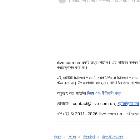
Found an error? Select it and press Ctr
ilive.com.ua একটি তথ্য পোর্টাল। এই সাইটের উপকরণগুলি 
প্রতিস্থাপন করে না।
এই সাইটটি চিকিৎসা পরামর্শ, রোগ নির্ণয় বা চিকিৎসা প্র
গঠন করে না। উপকরণগুলি ব্যবহারের পরিণতির জন্য প্রশাসন
অনুগ্রহ করে সাইটের
নিয়ম এবং নীতিগুলি পড়ুন
।
যোগাযোগ: contact@ilive.com.ua,
প্রতিক্রিয়া ফর্ম
কপিরাইট © 2011–2026 ilive.com.ua। সর্বস্বত্ব স
প্রধান
»
স্বাস্থ্য
»
নিদানবিদ্যা
»
চিকিৎসা হস্তক্ষেপ