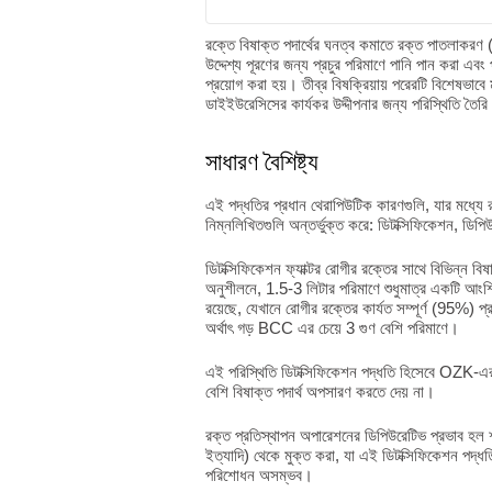
রক্তে বিষাক্ত পদার্থের ঘনত্ব কমাতে রক্ত পাতলাকরণ
উদ্দেশ্য পূরণের জন্য প্রচুর পরিমাণে পানি পান করা এবং 
প্রয়োগ করা হয়। তীব্র বিষক্রিয়ায় পরেরটি বিশেষভাব
ডাইইউরেসিসের কার্যকর উদ্দীপনার জন্য পরিস্থিতি তৈর
সাধারণ বৈশিষ্ট্য
এই পদ্ধতির প্রধান থেরাপিউটিক কারণগুলি, যার মধ্যে
নিম্নলিখিতগুলি অন্তর্ভুক্ত করে: ডিটক্সিফিকেশন, ডি
ডিটক্সিফিকেশন ফ্যাক্টর রোগীর রক্তের সাথে বিভিন্ন ব
অনুশীলনে, 1.5-3 লিটার পরিমাণে শুধুমাত্র একটি আং
রয়েছে, যেখানে রোগীর রক্তের কার্যত সম্পূর্ণ (95%) প
অর্থাৎ গড় BCC এর চেয়ে 3 গুণ বেশি পরিমাণে।
এই পরিস্থিতি ডিটক্সিফিকেশন পদ্ধতি হিসেবে OZK-এর
বেশি বিষাক্ত পদার্থ অপসারণ করতে দেয় না।
রক্ত প্রতিস্থাপন অপারেশনের ডিপিউরেটিভ প্রভাব হল 
ইত্যাদি) থেকে মুক্ত করা, যা এই ডিটক্সিফিকেশন পদ
পরিশোধন অসম্ভব।