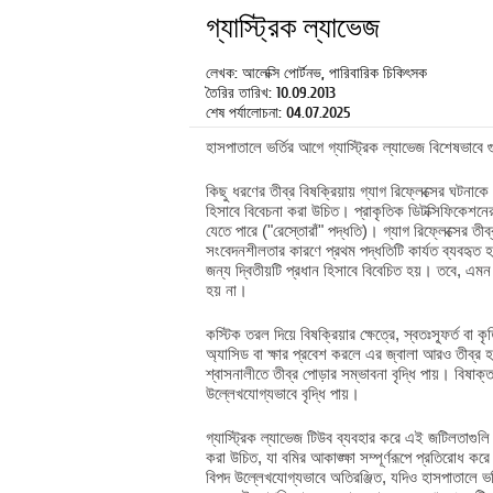
গ্যাস্ট্রিক ল্যাভেজ
লেখক: আলেক্সি পোর্টনভ, পারিবারিক চিকিৎসক
তৈরির তারিখ: 10.09.2013
শেষ পর্যালোচনা: 04.07.2025
হাসপাতালে ভর্তির আগে গ্যাস্ট্রিক ল্যাভেজ বিশেষভাবে গ
কিছু ধরণের তীব্র বিষক্রিয়ায় গ্যাগ রিফ্লেক্সের ঘটনাক
হিসাবে বিবেচনা করা উচিত। প্রাকৃতিক ডিটক্সিফিকেশনের এই
যেতে পারে ("রেস্তোরাঁ" পদ্ধতি)। গ্যাগ রিফ্লেক্সের তীব
সংবেদনশীলতার কারণে প্রথম পদ্ধতিটি কার্যত ব্যবহৃত হ
জন্য দ্বিতীয়টি প্রধান হিসাবে বিবেচিত হয়। তবে, এমন 
হয় না।
কস্টিক তরল দিয়ে বিষক্রিয়ার ক্ষেত্রে, স্বতঃস্ফূর্ত বা 
অ্যাসিড বা ক্ষার প্রবেশ করলে এর জ্বালা আরও তীব্র
শ্বাসনালীতে তীব্র পোড়ার সম্ভাবনা বৃদ্ধি পায়। বিষাক
উল্লেখযোগ্যভাবে বৃদ্ধি পায়।
গ্যাস্ট্রিক ল্যাভেজ টিউব ব্যবহার করে এই জটিলতাগুল
করা উচিত, যা বমির আকাঙ্ক্ষা সম্পূর্ণরূপে প্রতিরোধ করে।
বিপদ উল্লেখযোগ্যভাবে অতিরঞ্জিত, যদিও হাসপাতালে ভর