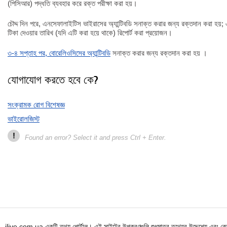
(পিসিআর) পদ্ধতি ব্যবহার করে রক্ত পরীক্ষা করা হয়।
চৌদ্দ দিন পরে, এনসেফালাইটিস ভাইরাসের অ্যান্টিবডি সনাক্ত করার জন্য রক্তদান করা হয়; 
টিকা দেওয়ার তারিখ (যদি এটি করা হয়ে থাকে) রিপোর্ট করা প্রয়োজন।
৩-৪ সপ্তাহ পর, বোরেলিওসিসের অ্যান্টিবডি
সনাক্ত করার জন্য রক্তদান করা হয় ।
যোগাযোগ করতে হবে কে?
সংক্রামক রোগ বিশেষজ্ঞ
ভাইরোলজিস্ট
!
Found an error? Select it and press Ctrl + Enter.
ilive.com.ua একটি তথ্য পোর্টাল। এই সাইটের উপকরণগুলি শুধুমাত্র তথ্যের উদ্দেশ্যে এবং কোন