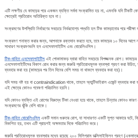
এটি লক্ষণীয় যে কামড়ের পরে একজন ব্যক্তি সর্বদা সংক্রামিত হয় না, এমনকি যদি টিকটি
ক্ষেত্রেই প্রতিরোধ অতিরিক্ত হবে না।
সংক্রমণের উপস্থিতি নির্ধারণের সবচেয়ে নির্ভরযোগ্য পদ্ধতি হল টিক কামড়ানোর পরে পরীক্ষা
সংক্রমণ শনাক্ত করার জন্য, আপনাকে রক্তদান করতে হবে, তবে কামড়ের ১০ দিনের আগে নয
সাধারণ সংক্রমণগুলি হল এনসেফালাইটিস এবং বোরেলিওসিস।
টিক-বাহিত এনসেফালাইটিস
এই পোকামাকড় দ্বারা বাহিত সবচেয়ে বিপজ্জনক রোগ। কামড়ের প
এনসেফালাইটিসের বিকাশ রোধ করার জন্য জরুরি প্রতিরোধমূলক ব্যবস্থা গ্রহণ করা উচিত, 
ব্যবহার করা হয় (কামড়ের পর তিন দিনের বেশি সময় না থাকলে ব্যবহার করা হয়)।
যদি সময় নষ্ট হয় বা contraindication থাকে, তাহলে অ্যান্টিভাইরাল এজেন্ট ব্যবহার করা হয
এই ক্ষেত্রে কোনও গবেষণা পরিচালিত হয়নি।
যদি কোনও ব্যক্তি এই রোগের বিরুদ্ধে টিকা নেওয়া হয়ে থাকে, তাহলে চিন্তার কোনও কারণ
সংক্রমণের ঝুঁকি বেশি থাকে।
টিক-বাহিত বোরেলিওসিস
একটি সমান গুরুতর রোগ, যা সাধারণত একটি সুপ্ত আকারে ঘটে, কিন্তু
বিকশিত হয়, তখন এটি প্রায়শই অক্ষমতার দিকে পরিচালিত করে।
জরুরি প্রতিরোধমূলক ব্যবস্থার মধ্যে রয়েছে ২০০ মিলিগ্রাম ডক্সিসাইক্লিন গ্রহণ (একমাত্