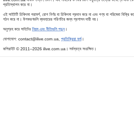
প্রতিস্থাপন করে না।
এই সাইটটি চিকিৎসা পরামর্শ, রোগ নির্ণয় বা চিকিৎসা প্রদান করে না এবং পণ্য বা পরিষেবা বিক্
গঠন করে না। উপকরণগুলি ব্যবহারের পরিণতির জন্য প্রশাসন দায়ী নয়।
অনুগ্রহ করে সাইটের
নিয়ম এবং নীতিগুলি পড়ুন
।
যোগাযোগ: contact@ilive.com.ua,
প্রতিক্রিয়া ফর্ম
।
কপিরাইট © 2011–2026 ilive.com.ua। সর্বস্বত্ব সংরক্ষিত।