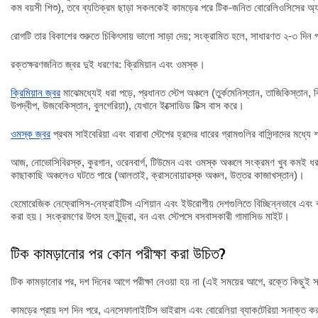
কম বয়সী শিশু), তবে ব্যতিক্রম ছাড়া সকলকেই কামড়ের পরে টিক-জনিত বোরেলিওসিসের অ্যান্ট
রোগটি তার বিকাশের শুরুতে চিকিৎসায় ভালো সাড়া দেয়; সংক্রামিত হলে, সাধারণত ২-৩ দিন প
রক্তক্ষরণজনিত জ্বর দুই ধরণের: ক্রিমিয়ান এবং ওমস্ক।
ক্রিমিয়ান জ্বর
মাঝেমধ্যেই ধরা পড়ে, প্রধানত স্টেপ অঞ্চলে (তুর্কমেনিস্তান, তাজিকিস্তান, ক
উপদ্বীপ, উজবেকিস্তান, বুলগেরিয়া), যেখানে ইক্সোডিড টিক্স বাস করে।
ওমস্ক জ্বর
প্রথম সাইবেরিয়া এবং বারাবা স্টেপের হ্রদের ধারের গ্রামগুলির বাসিন্দাদের মধ্য
আজ, নোভোসিবিরস্ক, কুরগান, ওরেনবার্গ, টিউমেন এবং ওমস্ক অঞ্চলে সংক্রমণ খুব কমই ধর
কাছাকাছি অঞ্চলেও ঘটতে পারে (আলতাই, ক্রাসনোয়ারস্ক অঞ্চল, উত্তর কাজাখস্তান)।
হেমোরেজিক নেফ্রোসিস-নেফ্রাইটিস এশিয়ান এবং ইউরোপীয় দেশগুলিতে বিচ্ছিন্নভাবে এবং ব্য
করা হয়। সংক্রমণের উৎস হল টুন্ড্রা, বন এবং স্টেপসে বসবাসকারী গামাসিড মাইট।
টিক কামড়ানোর পর কোন পরীক্ষা করা উচিত?
টিক কামড়ানোর পর, দশ দিনের আগে পরীক্ষা নেওয়া হয় না (এই সময়ের আগে, রক্তে কিছুই স
কামড়ের প্রায় দশ দিন পরে, এনসেফালাইটিস ভাইরাস এবং বোরেলিয়া ব্যাকটেরিয়া সনাক্ত 