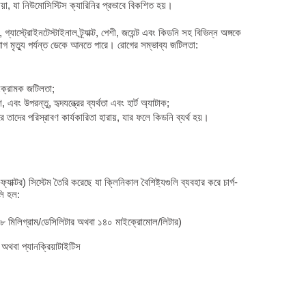
়া, যা নিউমোসিস্টিস ক্যারিনির প্রভাবে বিকশিত হয়।
াস্ট্রোইনটেস্টাইনাল ট্র্যাক্ট, পেশী, জয়েন্ট এবং কিডনি সহ বিভিন্ন অঙ্গকে
গ মৃত্যু পর্যন্ত ডেকে আনতে পারে। রোগের সম্ভাব্য জটিলতা:
ক্রামক জটিলতা;
, এবং উপরন্তু, হৃদযন্ত্রের ব্যর্থতা এবং হার্ট অ্যাটাক;
তাদের পরিস্রাবণ কার্যকারিতা হারায়, যার ফলে কিডনি ব্যর্থ হয়।
-ফ্যাক্টর) সিস্টেম তৈরি করেছে যা ক্লিনিকাল বৈশিষ্ট্যগুলি ব্যবহার করে চার্গ-
ুলি হল:
১.৫৮ মিলিগ্রাম/ডেসিলিটার অথবা ১৪০ মাইক্রোমোল/লিটার)
, অথবা প্যানক্রিয়াটাইটিস