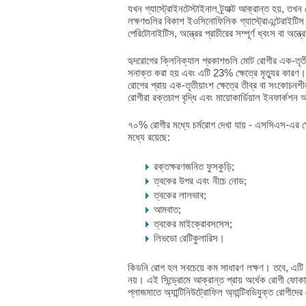
যখন গ্যাস্ট্রোইনটেস্টাইনাল ট্র্যাক্ট আক্রান্ত হয়, তখ
লক্ষণগুলির বিকাশ ইওসিনোফিলিক গ্যাস্ট্রোএন্টেরাইটিস বা
পেরিটোনাইটিস, অন্ত্রের প্রাচীরের সম্পূর্ণ ধ্বংস বা অন্ত্
হৃদরোগের ক্লিনিক্যাল প্রকাশগুলি মোট রোগীর এক-তৃতীয
সনাক্ত করা হয় এবং এটি 23% ক্ষেত্রে মৃত্যুর কারণ। প্
রোগের প্রায় এক-তৃতীয়াংশ ক্ষেত্রে তীব্র বা সংকোচনশী
রোগীরা রক্তচাপ বৃদ্ধি এবং মায়োকার্ডিয়াল ইনফার্কশ
৭০% রোগীর মধ্যে চর্মরোগ দেখা যায় - এসসিএস-এর ক্ষ
মধ্যে রয়েছে:
রক্তক্ষরণজনিত ফুসকুড়ি;
ত্বকের উপর এবং নীচে নোড;
ত্বকের লালভাব;
আমবাত;
ত্বকের মাইক্রোবসসেস;
লিভডো রেটিকুলারিস।
কিডনি রোগ হল সবচেয়ে কম সাধারণ লক্ষণ। তবে, এটি ও
নয়। এই সিন্ড্রোমে আক্রান্ত প্রায় অর্ধেক রোগী ফোক
প্লাজমাতে অ্যান্টিনিউট্রোফিল অ্যান্টিবডিযুক্ত রোগী