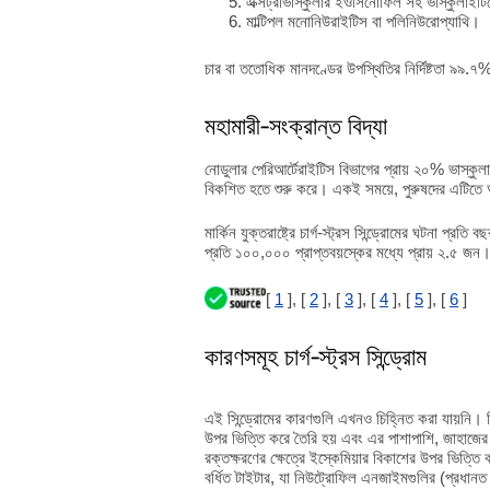
এক্সট্রাভাস্কুলার ইওসিনোফিল সহ ভাস্কুলাইট
মাল্টিপল মনোনিউরাইটিস বা পলিনিউরোপ্যাথি।
চার বা ততোধিক মানদণ্ডের উপস্থিতির নির্দিষ্টতা ৯৯.
মহামারী-সংক্রান্ত বিদ্যা
নোডুলার পেরিআর্টেরাইটিস বিভাগের প্রায় ২০% ভাস্কুলা
বিকশিত হতে শুরু করে। একই সময়ে, পুরুষদের এটিতে অস
মার্কিন যুক্তরাষ্ট্রে চার্গ-স্ট্রস সিন্ড্রোমের ঘটনা প্
প্রতি ১০০,০০০ প্রাপ্তবয়স্কের মধ্যে প্রায় ২.৫ জন
[
1
], [
2
], [
3
], [
4
], [
5
], [
6
]
কারণসমূহ চার্গ-স্ট্রস সিন্ড্রোম
এই সিন্ড্রোমের কারণগুলি এখনও চিহ্নিত করা যায়নি। বি
উপর ভিত্তি করে তৈরি হয় এবং এর পাশাপাশি, জাহাজের দে
রক্তক্ষরণের ক্ষেত্রে ইস্কেমিয়ার বিকাশের উপর ভিত্
বর্ধিত টাইটার, যা নিউট্রোফিল এনজাইমগুলির (প্রধানত