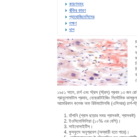
কারণসমূহ
ঝুঁকির কারণ
প্যাথোজিনেসিসের
লক্ষণ
ধাপ
চ
প
ভ
ম
ন
ম
হ
ন
১৯৫১ সালে, চার্গ এবং স্ট্রস (স্ট্রস) প্রথম ১৩ জন রোগ
গ্রানুলোমাটাস প্রদাহ, নেক্রোটাইজিং সিস্টেমিক ভাস
আমেরিকান কলেজ অফ রিউমাটোলজি (এসিআর) চার্গ-স্ট্রস 
হাঁপানি (শ্বাস ছাড়ার সময় শ্বাসকষ্ট, শ্বাসকষ্ট
ইওসিনোফিলিয়া (১০% এর বেশি)।
সাইনোসাইটিস।
ফুসফুসে অনুপ্রবেশ (অস্থায়ী হতে পারে)।