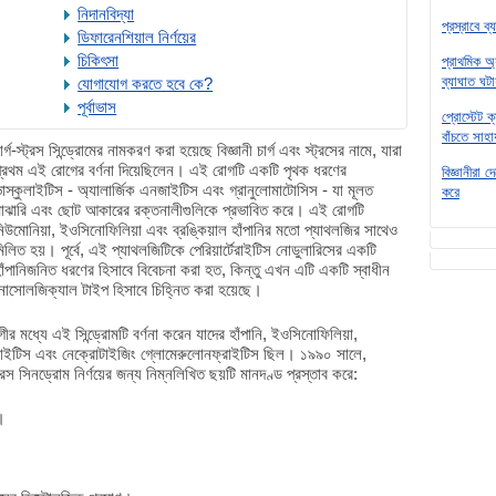
নিদানবিদ্যা
প্রস্রাবে ব
ডিফারেনশিয়াল নির্ণয়ের
চিকিৎসা
প্রাথমিক অ্
ব্যাঘাত ঘটা
যোগাযোগ করতে হবে কে?
পূর্বাভাস
প্রোস্টেট 
বাঁচতে সাহা
ার্গ-স্ট্রস সিন্ড্রোমের নামকরণ করা হয়েছে বিজ্ঞানী চার্গ এবং স্ট্রসের নামে, যারা
্রথম এই রোগের বর্ণনা দিয়েছিলেন। এই রোগটি একটি পৃথক ধরণের
বিজ্ঞানীরা 
াস্কুলাইটিস - অ্যালার্জিক এনজাইটিস এবং গ্রানুলোমাটোসিস - যা মূলত
করে
াঝারি এবং ছোট আকারের রক্তনালীগুলিকে প্রভাবিত করে। এই রোগটি
িউমোনিয়া, ইওসিনোফিলিয়া এবং ব্রঙ্কিয়াল হাঁপানির মতো প্যাথলজির সাথেও
িলিত হয়। পূর্বে, এই প্যাথলজিটিকে পেরিয়ার্টেরাইটিস নোডুলারিসের একটি
াঁপানিজনিত ধরণের হিসাবে বিবেচনা করা হত, কিন্তু এখন এটি একটি স্বাধীন
োসোলজিক্যাল টাইপ হিসাবে চিহ্নিত করা হয়েছে।
ীর মধ্যে এই সিন্ড্রোমটি বর্ণনা করেন যাদের হাঁপানি, ইওসিনোফিলিয়া,
্কুলাইটিস এবং নেক্রোটাইজিং গ্লোমেরুলোনফ্রাইটিস ছিল। ১৯৯০ সালে,
সিনড্রোম নির্ণয়ের জন্য নিম্নলিখিত ছয়টি মানদণ্ড প্রস্তাব করে:
)।