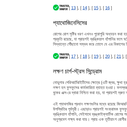
[
13
], [
14
], [
15
], [
16
]
প্যাথোজিনেসিসের
রোগের রোগ সৃষ্টির ধরণ এখনও পুরোপুরি অধ্যয়ন করা 
প্রকৃতি রয়েছে, যা প্রায়শই ব্রঙ্কিয়াল হাঁপানির ফলে 
সিদ্ধান্তে পৌঁছানো সম্ভব করে তোলে যে এর বিকাশের 
[
17
], [
18
], [
19
], [
20
], [
21
], 
লক্ষণ চার্গ-স্ট্রস সিন্ড্রোম
নোডুলার পেরিআর্টেরাইটিসের ক্ষেত্রে (এটি জ্বর, ক্ষুধা 
লক্ষণ হল ফুসফুসের কার্যকারিতা ব্যাহত হওয়া। ফলস্বরূপ
বুকের এক্স-রে দ্বারা নিশ্চিত করা হয়, যা প্রায়শই দ্রুত
এই প্যাথলজির প্রধান লক্ষণগুলির মধ্যে রয়েছে জিআরব
উপস্থিতির পূর্বসূরী। এছাড়াও প্রায়শই সংক্রামক ফুস
ব্রঙ্কিয়াল হাঁপানি, সেইসাথে ব্রঙ্কাইক্যাটিক রোগের 
অনুপ্রবেশ লক্ষ্য করা যায়। প্রায় এক তৃতীয়াংশ রোগীর