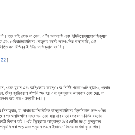
হয়নি। তবে যাই হোক না কেন, এটির অ্যালার্জি এবং ইমিউনোপ্যাথোলজিক্যাল
ঘটে এবং পেরিয়ার্টেরাইটিসের নোডুলার ফর্মের লক্ষণগুলির কাছাকাছি, এই
ভিত্তি হল বিভিন্ন ইমিউনোলজিক্যাল ব্যাধি।
[
22
]
হ্রাস, ওজন হ্রাস এবং অস্থিরতার অবস্থা) অ-নির্দিষ্ট প্রকাশগুলি ছাড়াও, প্রধান
, তীব্র ব্রঙ্কিয়াল হাঁপানি শুরু হয় এবং ফুসফুসের অন্ধকার দেখা দেয়, যা
 অদৃশ্য হয়ে যায় - উদ্বায়ী ELI।
ি সিনড্রোম, যা সাধারণত সিস্টেমিক ভাস্কুলাইটিসের ক্লিনিকাল লক্ষণগুলির
ফুসের প্যাথলজিগুলির সংযোজন দেখা যায় যার সাথে সংক্রমণ-নির্ভর ধরণের
পরবর্তী বিকাশ ঘটে। এই সিন্ড্রোমে আক্রান্ত 2/3 রোগীর মধ্যে ফুসফুসের
 প্লুরিসি ধরা পড়ে এবং প্লুরাল তরলে ইওসিনোফিলের সংখ্যা বৃদ্ধি পায়।