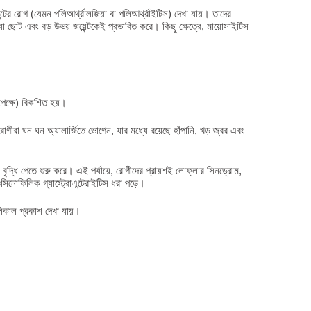
্টের রোগ (যেমন পলিআর্থ্রালজিয়া বা পলিআর্থ্রাইটিস) দেখা যায়। তাদের
যা ছোট এবং বড় উভয় জয়েন্টকেই প্রভাবিত করে। কিছু ক্ষেত্রে, মায়োসাইটিস
সাপেক্ষে) বিকশিত হয়।
 রোগীরা ঘন ঘন অ্যালার্জিতে ভোগেন, যার মধ্যে রয়েছে হাঁপানি, খড় জ্বর এবং
া বৃদ্ধি পেতে শুরু করে। এই পর্যায়ে, রোগীদের প্রায়শই লোফ্লার সিনড্রোম,
িনোফিলিক গ্যাস্ট্রোএন্টেরাইটিস ধরা পড়ে।
িনিকাল প্রকাশ দেখা যায়।