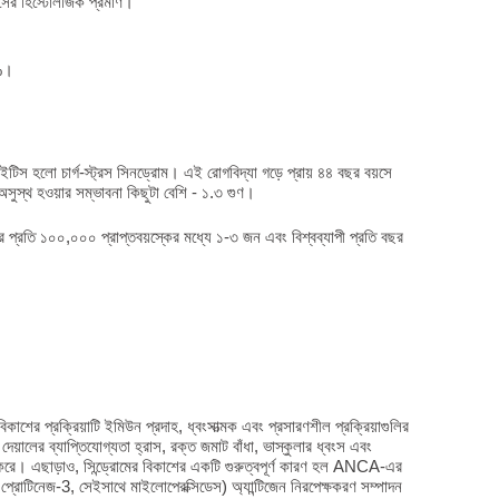
িসের হিস্টোলজিক প্রমাণ।
৭%।
ইটিস হলো চার্গ-স্ট্রস সিনড্রোম। এই রোগবিদ্যা গড়ে প্রায় ৪৪ বছর বয়সে
ুস্থ হওয়ার সম্ভাবনা কিছুটা বেশি - ১.৩ গুণ।
রতি বছর প্রতি ১০০,০০০ প্রাপ্তবয়স্কের মধ্যে ১-৩ জন এবং বিশ্বব্যাপী প্রতি বছর
।
কাশের প্রক্রিয়াটি ইমিউন প্রদাহ, ধ্বংসাত্মক এবং প্রসারণশীল প্রক্রিয়াগুলির
য়ালের ব্যাপ্তিযোগ্যতা হ্রাস, রক্ত জমাট বাঁধা, ভাস্কুলার ধ্বংস এবং
তি করে। এছাড়াও, সিন্ড্রোমের বিকাশের একটি গুরুত্বপূর্ণ কারণ হল ANCA-এর
 প্রোটিনেজ-3, সেইসাথে মাইলোপেরক্সিডেস) অ্যান্টিজেন নিরপেক্ষকরণ সম্পাদন