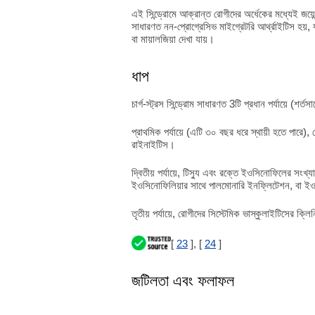
এই সিন্ড্রোমে আক্রান্ত রোগীদের অর্ধেকের মধ্যেই জয়েন
সাধারণত নন-প্রোগ্রেসিভ মাইগ্রেটরি আর্থ্রাইটিস হয়, 
বা মায়ালজিয়া দেখা যায়।
ধাপ
চার্গ-স্ট্রস সিন্ড্রোম সাধারণত 3টি প্রধান পর্যায়ে (শর্ত
প্রাথমিক পর্যায়ে (এটি ৩০ বছর ধরে স্থায়ী হতে পারে),
রাইনাইটিস।
দ্বিতীয় পর্যায়ে, টিস্যু এবং রক্তে ইওসিনোফিলের সংখ্য
ইওসিনোফিলিয়ার সাথে পালমোনারি ইনফ্লিটেশন, বা ইওস
তৃতীয় পর্যায়ে, রোগীদের সিস্টেমিক ভাস্কুলাইটিসের ক্ল
[
23
], [
24
]
জটিলতা এবং ফলাফল