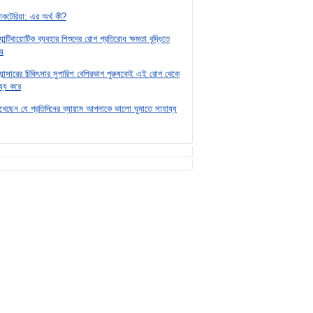
্যাকটেরিয়া: এর অর্থ কী?
যান্টিবায়োটিক ব্যবহার শিশুদের রোগ প্রতিরোধ ক্ষমতা বৃদ্ধিতে
য়
ক্যান্সারের চিকিৎসার সুপারিশ বেশিরভাগ পুরুষকেই এই রোগ থেকে
য্য করে
দেখেছেন যে প্রতিদিনের ব্যায়াম আপনাকে ভালো ঘুমাতে সাহায্য