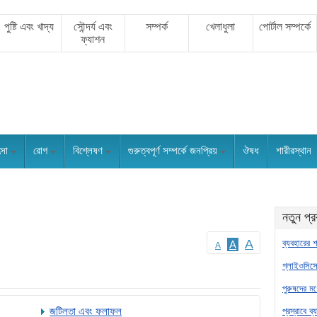
পুষ্টি এবং খাদ্য
সৌন্দর্য এবং
সম্পর্ক
খেলাধুলা
পোর্টাল সম্পর্কে
ফ্যাশন
ৎসা
রোগ
বিশ্লেষণ
গুরুত্বপূর্ণ সম্পর্কে জনপ্রিয়
ঔষধ
শারীরস্থান
নতুন প্
A
ব্যবহারের শ
A
A
গ্লাইওসিসে
পুরুষদের মধ
জটিলতা এবং ফলাফল
প্রস্রাবে ব্