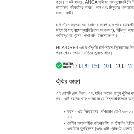
করে। একই সময়ে, ANCA সক্রিয় গ্রানুলোসাইটের ট্রা
জাহাজের পরিবর্তনের কারণে, অঙ্গ এবং টিস্যুতে পালমোনা
বিকাশ ঘটে।
চার্গ-স্ট্রস সিন্ড্রোমের বিকাশের কারণ হতে পারে ব্যাক
টাইপ বি সহ নাসোফ্যারিঞ্জিয়াল সংক্রমণ), বিভিন্ন অ্যাল
গর্ভাবস্থা বা প্রসব, পাশাপাশি ইনসোলেশন।
HLA-DRB4 এর উপস্থিতি চার্গ-স্ট্রস সিন্ড্রোমের বি
প্রকাশের সম্ভাবনা বাড়িয়ে তুলতে পারে।
[
7
], [
8
], [
9
], [
10
], [
11
], [
12
ঝুঁকির কারণ
এই রোগটি বেশ বিরল, এবং যদিও অনেক মানুষ ঝুঁকির কা
হয়। এই ধরনের কারণগুলির মধ্যে নিম্নলিখিতগুলি অন্তর
বয়স - এই সিন্ড্রোমের বেশিরভাগ রোগী ৩৮-৫২ 
যায়;
রোগীর অ্যালার্জিক রাইনাইটিস বা হাঁপানির ইতি
একটিতে ভুগছিলেন (এবং এটি প্রায়শই গুরুত