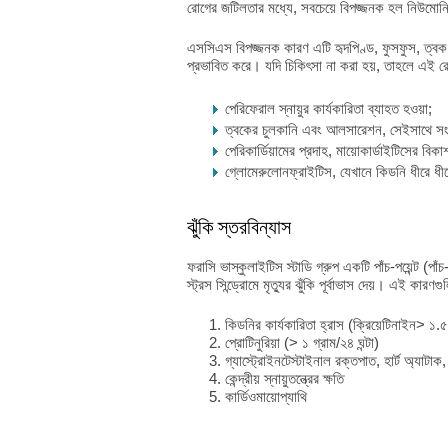
রোগের জটিলতার মধ্যে, সবচেয়ে বিপজ্জনক হল নিউমোনিয
এসসিএস বিপজ্জনক কারণ এটি হৃদপিণ্ড, ফুসফুস, ত্বক, গ্য
প্রভাবিত করে। যদি চিকিৎসা না করা হয়, তাহলে এই রো
পেরিফেরাল স্নায়ুর কার্যকারিতা ব্যাহত হওয়া;
ত্বকের চুলকানি এবং আলসারেশন, সেইসাথে সং
পেরিকার্ডিয়ামের প্রদাহ, মায়োকার্ডাইটিসের বিকাশ
গ্লোমেরুলোনফ্রাইটিস, যেখানে কিডনি ধীরে ধীরে 
ঝুঁকি স্তরবিন্যাস
ফরাসি ভাস্কুলাইটিস স্টাডি গ্রুপ একটি পাঁচ-পয়েন্ট (পাঁচ
স্ট্রস সিন্ড্রোমে মৃত্যুর ঝুঁকি পূর্বাভাস দেয়। এই কারণগ
কিডনির কার্যকারিতা হ্রাস (ক্রিয়েটিনাইন> 
প্রোটিনুরিয়া (> ১ গ্রাম/২৪ ঘন্টা)
গ্যাস্ট্রোইনটেস্টাইনাল রক্তপাত, হার্ট অ্যাটাক
কেন্দ্রীয় স্নায়ুতন্ত্রের ক্ষতি
কার্ডিওমায়োপ্যাথি