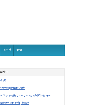
উপসর্গ
ব্যথা
রকাশনা
র্তাবলী
র সুপারেটেন্টোরিয়াল ফোসি
্যে সিজোফ্রেনিয়া: লক্ষণ, আচরণের বৈশিষ্ট্যগত লক্ষণ
যাকটেরিয়া: রোগ নির্ণয়, চিকিৎসা