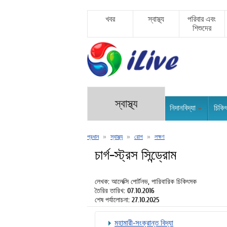
খবর
স্বাস্থ্য
পরিবার এবং
শিশুদের
স্বাস্থ্য
নিদানবিদ্যা
চিকি
প্রধান
»
স্বাস্থ্য
»
রোগ
»
লক্ষণ
চার্গ-স্ট্রস সিন্ড্রোম
লেখক: আলেক্সি পোর্টনভ, পারিবারিক চিকিৎসক
তৈরির তারিখ: 07.10.2016
শেষ পর্যালোচনা: 27.10.2025
মহামারী-সংক্রান্ত বিদ্যা