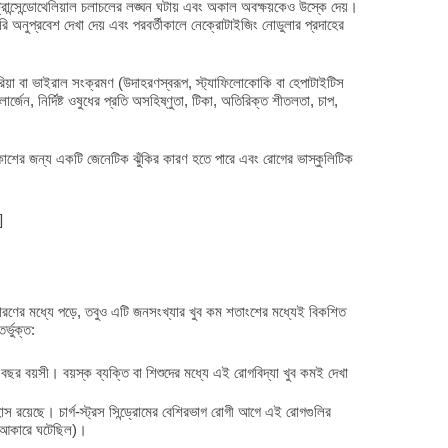
ন্সেন্ডোথেলিয়াল চলাচলের লঙ্ঘন ঘটায় এবং অকাল অবক্ষয়কেও উস্কে দেয়।
রি অনুপ্রবেশ দেখা দেয় এবং পরবর্তীকালে নেক্রোটাইজিং নোডুলার প্রদাহের
টেরিয়া বা ভাইরাল সংক্রমণ (উদাহরণস্বরূপ, স্ট্যাফিলোকোকি বা হেপাটাইটিস
ার্জেন, নির্দিষ্ট ওষুধের প্রতি অসহিষ্ণুতা, টিকা, অতিরিক্ত শীতলতা, চাপ,
কাশের জন্য একটি জেনেটিক ঝুঁকির কারণ হতে পারে এবং রোগের ভাস্কুলিটিক
]
রণের মধ্যে পড়ে, তবুও এটি জনসংখ্যার খুব কম শতাংশের মধ্যেই বিকশিত
্ভুক্ত:
বছর বয়সী। বয়স্ক ব্যক্তি বা শিশুদের মধ্যে এই রোগবিদ্যা খুব কমই দেখা
হাস রয়েছে। চার্গ-স্ট্রস সিন্ড্রোমের বেশিরভাগ রোগী আগে এই রোগগুলির
র আকারে ঘটেছিল)।